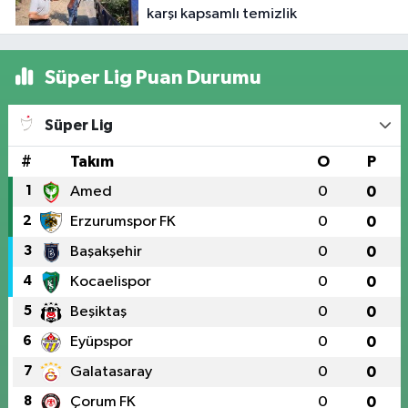
karşı kapsamlı temizlik
Süper Lig Puan Durumu
Süper Lig
#
Takım
O
P
1
Amed
0
0
2
Erzurumspor FK
0
0
3
Başakşehir
0
0
4
Kocaelispor
0
0
5
Beşiktaş
0
0
6
Eyüpspor
0
0
7
Galatasaray
0
0
8
Çorum FK
0
0