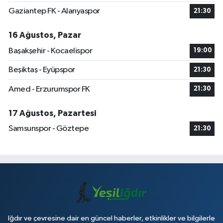
Gaziantep FK - Alanyaspor
21:30
16 Ağustos, Pazar
Başakşehir - Kocaelispor
19:00
Beşiktaş - Eyüpspor
21:30
Amed - Erzurumspor FK
21:30
17 Ağustos, Pazartesi
Samsunspor - Göztepe
21:30
Iğdır ve çevresine dair en güncel haberler, etkinlikler ve bilgilerle