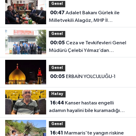
Genel
00:47
Adalet Bakanı Gürlek ile
Milletvekili Alagöz, MHP İl
Başkanlığını Ziyaret Etti
Genel
00:05
Ceza ve Tevkifevleri Genel
Müdürü Çelebi Yılmaz’dan
Iğdır’daki Kurumlara Ziyaret ve
Üretim İncelemesi
Genel
00:05
ERBAİN YOLCULUĞU-1
Hatay
16:44
Kanser hastası engelli
adamın hayalini bile kuramadığı
evine kavuşunca döktüğü gözyaşı
Genel
duygulandırdı
16:41
Marmaris'te yangın riskine