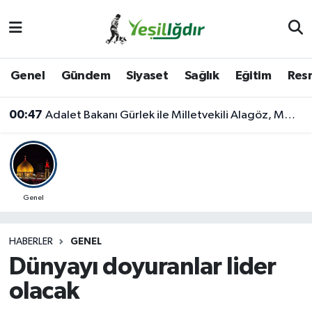
Iğdır Nöbetçi Eczaneler
Genel
Gündem
Siyaset
Sağlık
Eğitim
Resm
Iğdır Hava Durumu
00:47
Adalet Bakanı Gürlek ile Milletvekili Alagöz, MHP İl Başkanlığını Ziyaret Etti
İğdir Namaz Vakitleri
Iğdır Trafik Yoğunluk Haritası
Süper Lig Puan Durumu ve Fikstür
Genel
Tüm Manşetler
HABERLER
GENEL
Dünyayı doyuranlar lider
Son Dakika Haberleri
olacak
Haber Arşivi