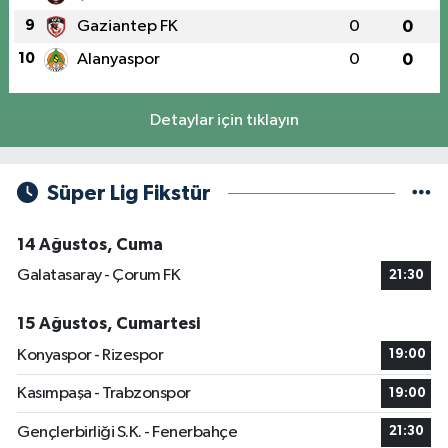
9
Gaziantep FK
0
0
10
Alanyaspor
0
0
Detaylar için tıklayın
Süper Lig Fikstür
14 Ağustos, Cuma
Galatasaray - Çorum FK
21:30
15 Ağustos, Cumartesi
Konyaspor - Rizespor
19:00
Kasımpaşa - Trabzonspor
19:00
Gençlerbirliği S.K. - Fenerbahçe
21:30