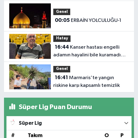
Yılmaz’dan Iğdır’daki Kurumlara
Ziyaret ve Üretim İncelemesi
Genel
00:05
ERBAİN YOLCULUĞU-1
Hatay
16:44
Kanser hastası engelli
adamın hayalini bile kuramadığı
evine kavuşunca döktüğü
Genel
gözyaşı duygulandırdı
16:41
Marmaris'te yangın
riskine karşı kapsamlı temizlik
Süper Lig Puan Durumu
Süper Lig
#
Takım
O
P