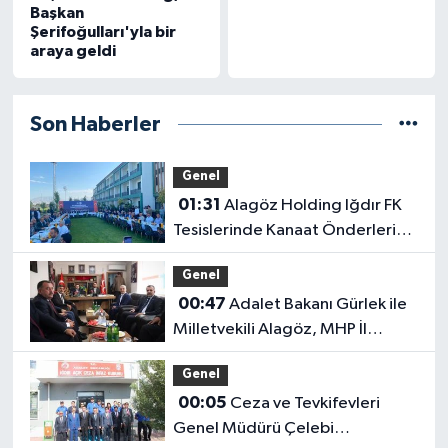
Başkan
Şerifoğulları'yla bir
araya geldi
Son Haberler
Genel
01:31
Alagöz Holding Iğdır FK
Tesislerinde Kanaat Önderleriyle
Bir Araya Geldiler
Genel
00:47
Adalet Bakanı Gürlek ile
Milletvekili Alagöz, MHP İl
Başkanlığını Ziyaret Etti
Genel
00:05
Ceza ve Tevkifevleri
Genel Müdürü Çelebi