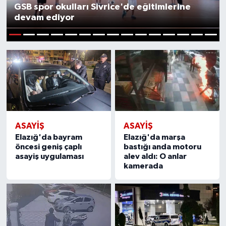
GSB spor okulları Sivrice'de eğitimlerine
devam ediyor
1
2
3
4
5
6
7
8
9
10
11
12
13
14
15
ASAYIŞ
ASAYIŞ
Elazığ'da bayram
Elazığ'da marşa
öncesi geniş çaplı
bastığı anda motoru
asayiş uygulaması
alev aldı: O anlar
kamerada