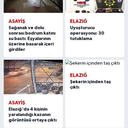
ASAYIŞ
ELAZIĞ
Sağanak ve dolu
Uyuşturucu
sonrası bodrum katını
operasyonu: 30
su bastı: Eşyalarının
tutuklama
üzerine basarak içeri
girdiler
ELAZIĞ
Şekerin içinden taş
çıktı
ASAYIŞ
Elazığ'da 4 kişinin
yaralandığı kazanın
görüntüsü ortaya çıktı