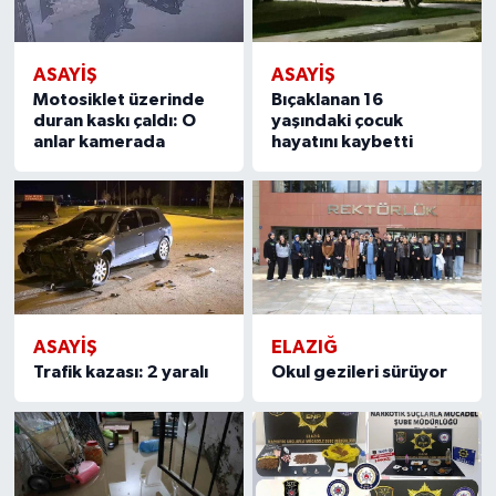
ASAYIŞ
ASAYIŞ
Motosiklet üzerinde
Bıçaklanan 16
duran kaskı çaldı: O
yaşındaki çocuk
anlar kamerada
hayatını kaybetti
ASAYIŞ
ELAZIĞ
Trafik kazası: 2 yaralı
Okul gezileri sürüyor