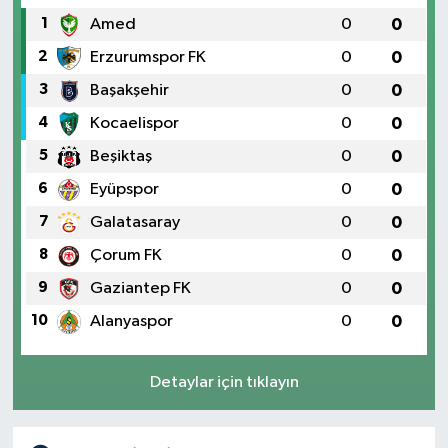
1
Amed
0
0
2
Erzurumspor FK
0
0
3
Başakşehir
0
0
4
Kocaelispor
0
0
5
Beşiktaş
0
0
6
Eyüpspor
0
0
7
Galatasaray
0
0
8
Çorum FK
0
0
9
Gaziantep FK
0
0
10
Alanyaspor
0
0
Detaylar için tıklayın