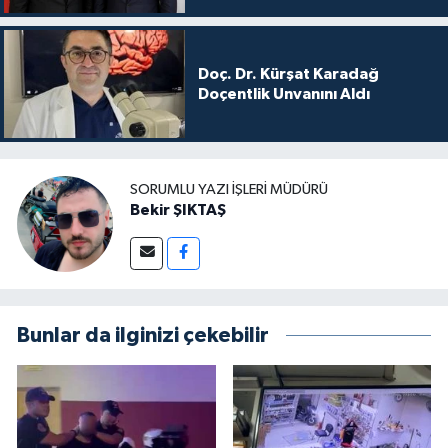
Doç. Dr. Kürşat Karadağ
Doçentlik Unvanını Aldı
SORUMLU YAZI İŞLERI MÜDÜRÜ
Bekir ŞIKTAŞ
Bunlar da ilginizi çekebilir