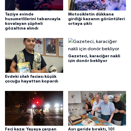
Taziye evinde
Motosikletin dükkana
husumetlilerini tabancayla
girdiği kazanın görüntüleri
kovalayan şüpheli
ortaya çıktı
gözaltına alındı
Gazeteci, karaciğer nakli
için donör bekliyor
Evdeki silah faciası küçük
çocuğu hayattan kopardı
Feci kaza: Yayaya çarpan
Asrı geride bıraktı, 101