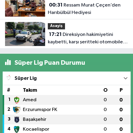
00:31
Ressam Murat Çeçen’den
Harıbülbül Hediyesi
Asayiş
17:21
Direksiyon hakimiyetini
kaybetti, karşı şeritteki otomobile
çarptı
Süper Lig Puan Durumu
Süper Lig
#
Takım
O
P
1
Amed
0
0
2
Erzurumspor FK
0
0
3
Başakşehir
0
0
4
Kocaelispor
0
0