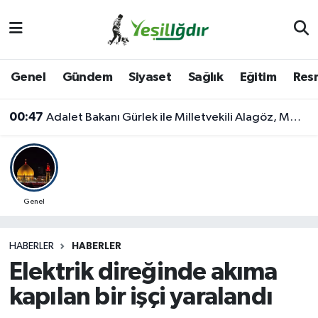
Iğdır Nöbetçi Eczaneler
Genel
Gündem
Siyaset
Sağlık
Eğitim
Resm
Iğdır Hava Durumu
00:47
Adalet Bakanı Gürlek ile Milletvekili Alagöz, MHP İl Başkanlığını Ziyaret Etti
İğdir Namaz Vakitleri
Iğdır Trafik Yoğunluk Haritası
Süper Lig Puan Durumu ve Fikstür
Genel
Tüm Manşetler
HABERLER
HABERLER
Elektrik direğinde akıma
Son Dakika Haberleri
kapılan bir işçi yaralandı
Haber Arşivi