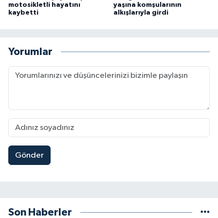
motosikletli hayatını
yaşına komşularının
kaybetti
alkışlarıyla girdi
Yorumlar
Gönder
Son Haberler