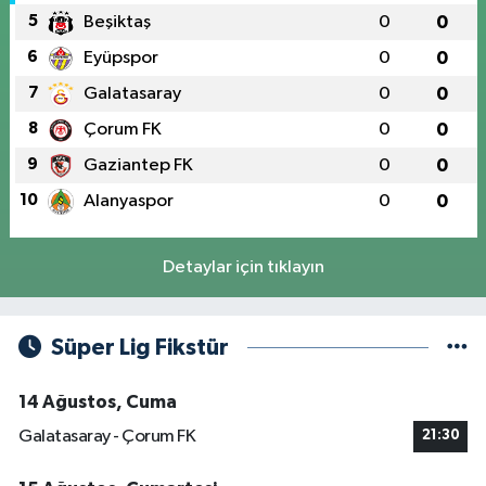
5
Beşiktaş
0
0
6
Eyüpspor
0
0
7
Galatasaray
0
0
8
Çorum FK
0
0
9
Gaziantep FK
0
0
10
Alanyaspor
0
0
Detaylar için tıklayın
Süper Lig Fikstür
14 Ağustos, Cuma
Galatasaray - Çorum FK
21:30