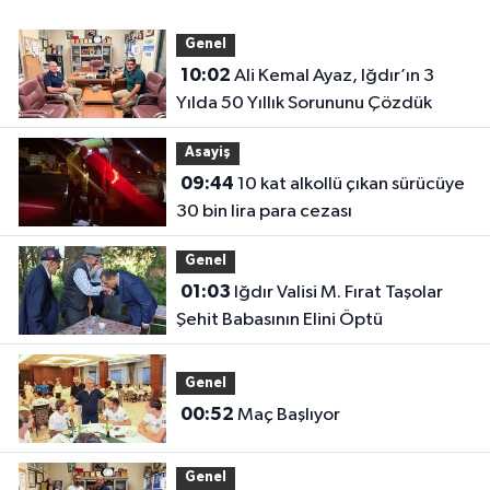
Genel
10:02
Ali Kemal Ayaz, Iğdır’ın 3
Yılda 50 Yıllık Sorununu Çözdük
Asayiş
09:44
10 kat alkollü çıkan sürücüye
30 bin lira para cezası
Genel
01:03
Iğdır Valisi M. Fırat Taşolar
Şehit Babasının Elini Öptü
Genel
00:52
Maç Başlıyor
Genel