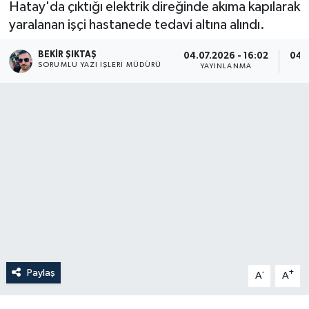
Hatay'da çıktığı elektrik direğinde akıma kapılarak
yaralanan işçi hastanede tedavi altına alındı.
BEKIR ŞIKTAŞ
04.07.2026 - 16:02
04.0
SORUMLU YAZI İŞLERI MÜDÜRÜ
YAYINLANMA
G
Paylaş
-
+
A
A