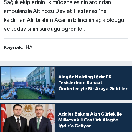
Sağlık ekiplerinin ilk müdahalesinin ardından
ambulansla Altınözü Devlet Hastanesi'ne
kaldırılan Ali İbrahim Acar'ın bilincinin açık olduğu
ve tedavisinin sürdüğü öğrenildi.
Kaynak:
İHA
Alagöz Holding Iğdır FK
Tesislerinde Kanaat
Önderleriyle Bir Araya Geldiler
Adalet Bakanı Akın Gürlek ile
Milletvekili Cantürk Alagöz
Iğdır’a Geliyor