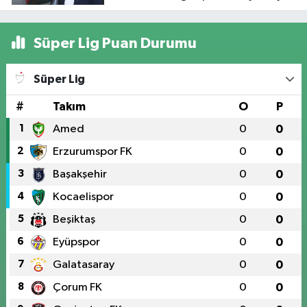
rehberlik sunuyor
Süper Lig Puan Durumu
Süper Lig
#
Takım
O
P
1
Amed
0
0
2
Erzurumspor FK
0
0
3
Başakşehir
0
0
4
Kocaelispor
0
0
5
Beşiktaş
0
0
6
Eyüpspor
0
0
7
Galatasaray
0
0
8
Çorum FK
0
0