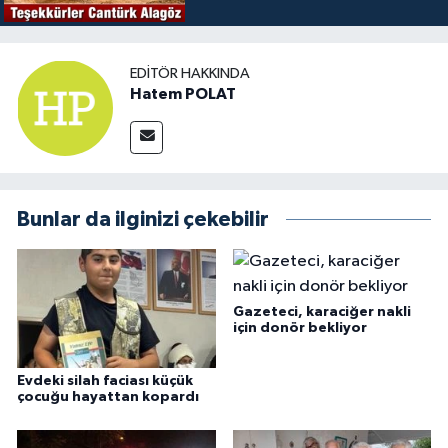
EDITÖR HAKKINDA
Hatem POLAT
Bunlar da ilginizi çekebilir
Gazeteci, karaciğer nakli
için donör bekliyor
Evdeki silah faciası küçük
çocuğu hayattan kopardı