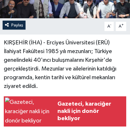
Paylaş
-
+
A
A
KIRŞEHİR (İHA) - Erciyes Üniversitesi (ERÜ)
İlahiyat Fakültesi 1985 yılı mezunları; Türkiye
genelindeki 40'ıncı buluşmalarını Kırşehir'de
gerçekleştirdi. Mezunlar ve ailelerinin katıldığı
programda, kentin tarihi ve kültürel mekanları
ziyaret edildi.
Gazeteci, karaciğer
nakli için donör
bekliyor