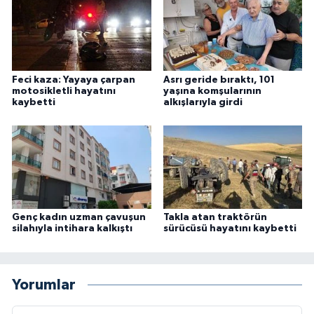
Feci kaza: Yayaya çarpan
Asrı geride bıraktı, 101
motosikletli hayatını
yaşına komşularının
kaybetti
alkışlarıyla girdi
Genç kadın uzman çavuşun
Takla atan traktörün
silahıyla intihara kalkıştı
sürücüsü hayatını kaybetti
Yorumlar