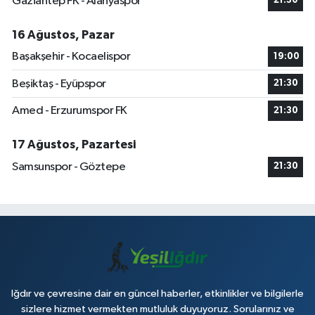
Gaziantep FK - Alanyaspor
21:30
16 Ağustos, Pazar
Başakşehir - Kocaelispor
19:00
Beşiktaş - Eyüpspor
21:30
Amed - Erzurumspor FK
21:30
17 Ağustos, Pazartesi
Samsunspor - Göztepe
21:30
Iğdır ve çevresine dair en güncel haberler, etkinlikler ve bilgilerle
sizlere hizmet vermekten mutluluk duyuyoruz. Sorularınız ve