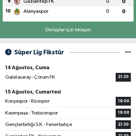
9
Gaziantep FK
0
0
10
Alanyaspor
0
0
Detaylar için tıklayın
Süper Lig Fikstür
14 Ağustos, Cuma
Galatasaray - Çorum FK
21:30
15 Ağustos, Cumartesi
Konyaspor - Rizespor
19:00
Kasımpaşa - Trabzonspor
19:00
Gençlerbirliği S.K. - Fenerbahçe
21:30