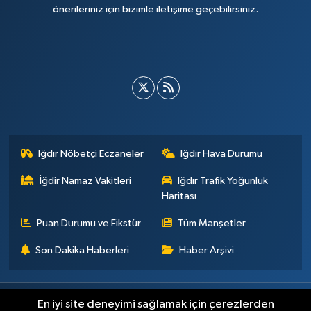
önerileriniz için bizimle iletişime geçebilirsiniz.
Iğdır Nöbetçi Eczaneler
Iğdır Hava Durumu
İğdir Namaz Vakitleri
Iğdır Trafik Yoğunluk
Haritası
Puan Durumu ve Fikstür
Tüm Manşetler
Son Dakika Haberleri
Haber Arşivi
Künye
İletişim
Çerez Politikası
Gizlilik ilkeleri
En iyi site deneyimi sağlamak için çerezlerden