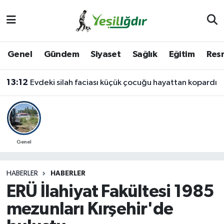
Iğdır Nöbetçi Eczaneler
Genel
Gündem
Siyaset
Sağlık
Eğitim
Resm
Iğdır Hava Durumu
13:12
Evdeki silah faciası küçük çocuğu hayattan kopardı
İğdir Namaz Vakitleri
Iğdır Trafik Yoğunluk Haritası
Süper Lig Puan Durumu ve Fikstür
Genel
Tüm Manşetler
HABERLER
HABERLER
ERÜ İlahiyat Fakültesi 1985
Son Dakika Haberleri
mezunları Kırşehir'de
Haber Arşivi