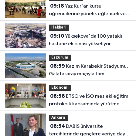
09:18
Yaz Kur'an kursu
öğrencilerine yönelik eğlenceli ve
eğitici etkinlik
Hakkari
09:10
Yüksekova'da 100 yataklı
hastane ek binası yükseliyor
Erzurum
08:59
Kazım Karabekir Stadyumu,
Galatasaray maçıyla tam
kapasiteyle kapılarını açacak
Ekonomi
08:58
ETSO ve İSO mesleki eğitim
protokolü kapsamında yürütme
kurulu toplandı
Ankara
08:54
DABİS üniversite
tercihlerinde gençlere veriye dayalı