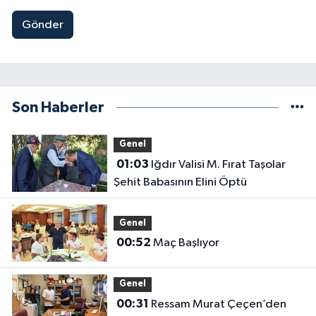
Gönder
Son Haberler
Genel
01:03
Iğdır Valisi M. Fırat Taşolar
Şehit Babasının Elini Öptü
Genel
00:52
Maç Başlıyor
Genel
00:31
Ressam Murat Çeçen’den