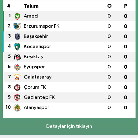
#
Takım
O
P
1
Amed
0
0
2
Erzurumspor FK
0
0
3
Başakşehir
0
0
4
Kocaelispor
0
0
5
Beşiktaş
0
0
6
Eyüpspor
0
0
7
Galatasaray
0
0
8
Çorum FK
0
0
9
Gaziantep FK
0
0
10
Alanyaspor
0
0
Detaylar için tıklayın