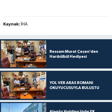
Kaynak:
İHA
Ressam Murat Çeçen’den
Harıbülbül Hediyesi
YOL VER ARAS ROMANI
OKUYUCUSUYLA BULUŞTU
Alagöz Holding Iğdır FK