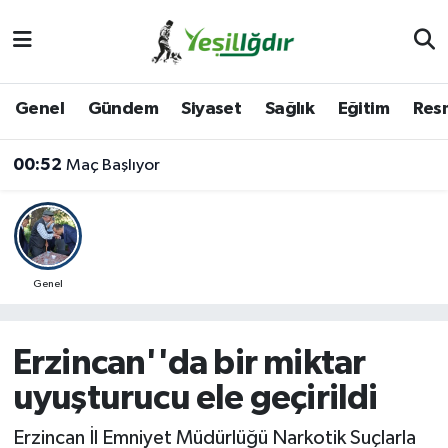
Iğdır Nöbetçi Eczaneler
Genel
Gündem
Siyaset
Sağlık
Eğitim
Resm
Iğdır Hava Durumu
00:52
Maç Başlıyor
İğdir Namaz Vakitleri
Iğdır Trafik Yoğunluk Haritası
Süper Lig Puan Durumu ve Fikstür
Genel
Tüm Manşetler
Erzincan''da bir miktar
Son Dakika Haberleri
uyuşturucu ele geçirildi
Haber Arşivi
Erzincan İl Emniyet Müdürlüğü Narkotik Suçlarla