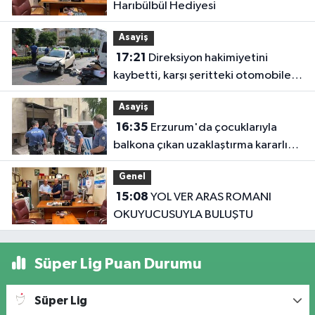
Harıbülbül Hediyesi
Asayiş
17:21
Direksiyon hakimiyetini
kaybetti, karşı şeritteki otomobile
çarptı
Asayiş
16:35
Erzurum'da çocuklarıyla
balkona çıkan uzaklaştırma kararlı
koca ikna edildi
Genel
15:08
YOL VER ARAS ROMANI
OKUYUCUSUYLA BULUŞTU
Süper Lig Puan Durumu
Süper Lig