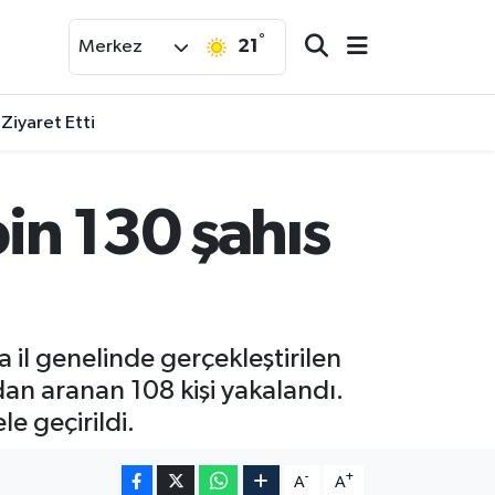
°
21
Merkez
 Ziyaret Etti
in 130 şahıs
il genelinde gerçekleştirilen
dan aranan 108 kişi yakalandı.
e geçirildi.
-
+
A
A