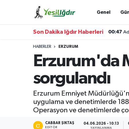
Genel
Gü
Iğdır Nöbetçi Eczaneler
Son Dakika Iğdır Haberleri
00:47
Ad
Iğdır Hava Durumu
HABERLER
ERZURUM
İğdir Namaz Vakitleri
Erzurum'da M
Iğdır Trafik Yoğunluk Haritası
sorgulandı
Süper Lig Puan Durumu ve Fikstür
Erzurum Emniyet Müdürlüğü'nce 
Tüm Manşetler
uygulama ve denetimlerde 188 bi
Operasyon ve denetimlerde çok s
Son Dakika Haberleri
CABBAR ŞIKTAŞ
04.06.2026 - 10:13
Haber Arşivi
EDITÖR
YAYINLANMA