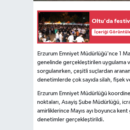
Oltu'da festiv
İçeriği Görüntül
Erzurum Emniyet Müdürlüğü'nce 1 Mayı
genelinde gerçekleştirilen uygulama 
sorgulanırken, çeşitli suçlardan arana
denetimlerde çok sayıda silah, fişek v
Erzurum Emniyet Müdürlüğü koordines
noktaları, Asayiş Şube Müdürlüğü, icrac
amirliklerince Mayıs ayı boyunca kent
denetimler gerçekleştirildi.