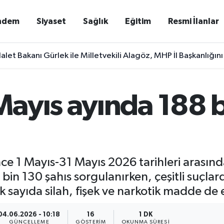
ndem
Siyaset
Sağlık
Eğitim
Resmi İlanlar
alet Bakanı Gürlek ile Milletvekili Alagöz, MHP İl Başkanlığını
ayıs ayında 188 b
1 Mayıs-31 Mayıs 2026 tarihleri arasında 
n 130 şahıs sorgulanırken, çeşitli suçlar
ayıda silah, fişek ve narkotik madde de el
04.06.2026 - 10:18
16
1 DK
GÜNCELLEME
GÖSTERIM
OKUNMA SÜRESI