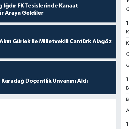
1
 Iğdır FK Tesislerinde Kanaat
G
ir Araya Geldiler
1
K
Akın Gürlek ile Milletvekili Cantürk Alagöz
K
G
G
1
t Karadağ Doçentlik Unvanını Aldı
B
B
A
1