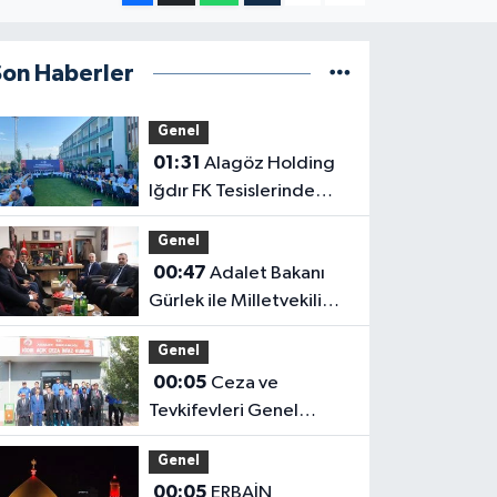
Son Haberler
Genel
01:31
Alagöz Holding
Iğdır FK Tesislerinde
Kanaat Önderleriyle Bir
Genel
Araya Geldiler
00:47
Adalet Bakanı
Gürlek ile Milletvekili
Alagöz, MHP İl
Genel
Başkanlığını Ziyaret Etti
00:05
Ceza ve
Tevkifevleri Genel
Müdürü Çelebi
Genel
Yılmaz’dan Iğdır’daki
00:05
ERBAİN
Kurumlara Ziyaret ve