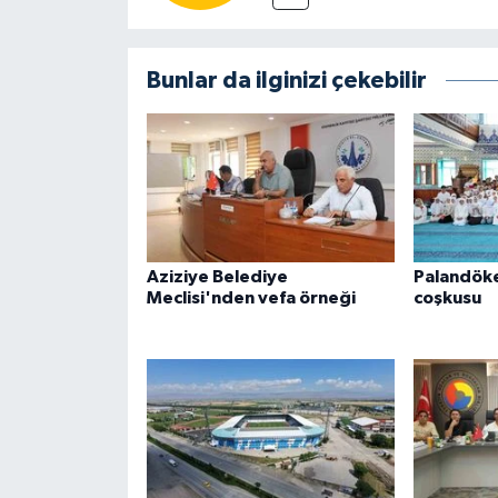
Bunlar da ilginizi çekebilir
Aziziye Belediye
Palandöke
Meclisi'nden vefa örneği
coşkusu