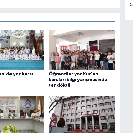
S
n'de yaz kursu
Öğrenciler yaz Kur'an
kursları bilgi yarışmasında
ter döktü