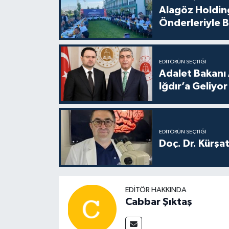
Alagöz Holding
Önderleriyle B
EDITÖRÜN SEÇTIĞI
Adalet Bakanı 
Iğdır’a Geliyor
EDITÖRÜN SEÇTIĞI
Doç. Dr. Kürşa
EDITÖR HAKKINDA
Cabbar Şıktaş