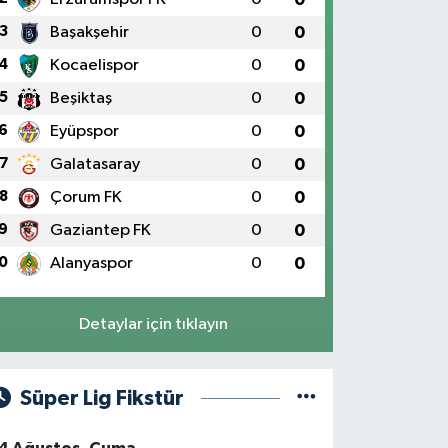
3
Başakşehir
0
0
4
Kocaelispor
0
0
5
Beşiktaş
0
0
6
Eyüpspor
0
0
7
Galatasaray
0
0
8
Çorum FK
0
0
9
Gaziantep FK
0
0
0
Alanyaspor
0
0
Detaylar için tıklayın
Süper Lig Fikstür