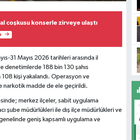
al coşkusu konserle zirveye ulaştı
e
s-31 Mayıs 2026 tarihleri arasında il
ve denetimlerde 188 bin 130 şahıs
n 108 kişi yakalandı. Operasyon ve
e narkotik madde de ele geçirildi.
inde; merkez ilçeler, sabit uygulama
ı şube müdürlükleri ile dış ilçe müdürlükleri ve
 genelinde geniş kapsamlı uygulama ve