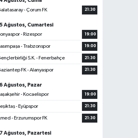
4 Ağustos, Cuma
alatasaray - Çorum FK
21:30
5 Ağustos, Cumartesi
onyaspor - Rizespor
19:00
asımpaşa - Trabzonspor
19:00
ençlerbirliği S.K. - Fenerbahçe
21:30
aziantep FK - Alanyaspor
21:30
6 Ağustos, Pazar
aşakşehir - Kocaelispor
19:00
eşiktaş - Eyüpspor
21:30
med - Erzurumspor FK
21:30
7 Ağustos, Pazartesi