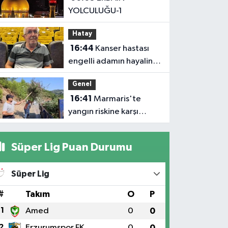
YOLCULUĞU-1
Üretim İncelemesi
Hatay
16:44
Kanser hastası
engelli adamın hayalini
bile kuramadığı evine
Genel
kavuşunca döktüğü
16:41
Marmaris'te
gözyaşı duygulandırdı
yangın riskine karşı
kapsamlı temizlik
Süper Lig Puan Durumu
Süper Lig
#
Takım
O
P
1
Amed
0
0
2
Erzurumspor FK
0
0