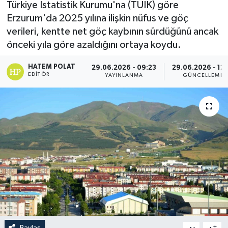
Türkiye İstatistik Kurumu'na (TÜİK) göre
Erzurum'da 2025 yılına ilişkin nüfus ve göç
verileri, kentte net göç kaybının sürdüğünü ancak
önceki yıla göre azaldığını ortaya koydu.
HATEM POLAT
29.06.2026 - 09:23
29.06.2026 - 12:
EDITÖR
YAYINLANMA
GÜNCELLEME
Paylaş
-
+