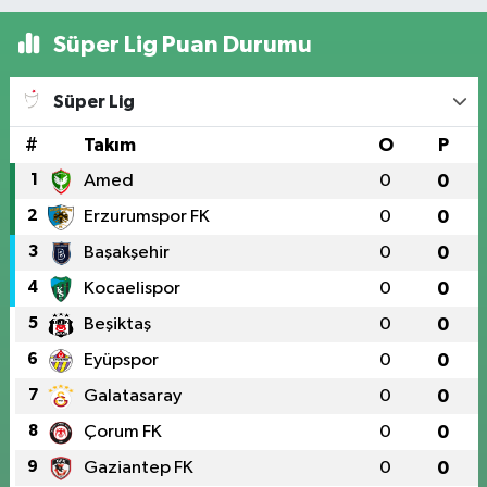
Süper Lig Puan Durumu
Süper Lig
#
Takım
O
P
1
Amed
0
0
2
Erzurumspor FK
0
0
3
Başakşehir
0
0
4
Kocaelispor
0
0
5
Beşiktaş
0
0
6
Eyüpspor
0
0
7
Galatasaray
0
0
8
Çorum FK
0
0
9
Gaziantep FK
0
0