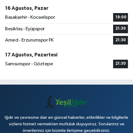
16 Ağustos, Pazar
Başakşehir - Kocaelispor
19:00
Beşiktaş - Eyüpspor
21:30
Amed - Erzurumspor FK
21:30
17 Ağustos, Pazartesi
Samsunspor - Göztepe
21:30
Iğdır ve çevresine dair en güncel haberler, etkinlikler ve bilgilerle
sizlere hizmet vermekten mutluluk duyuyoruz. Sorularınız ve
önerileriniz için bizimle iletişime geçebilirsiniz.