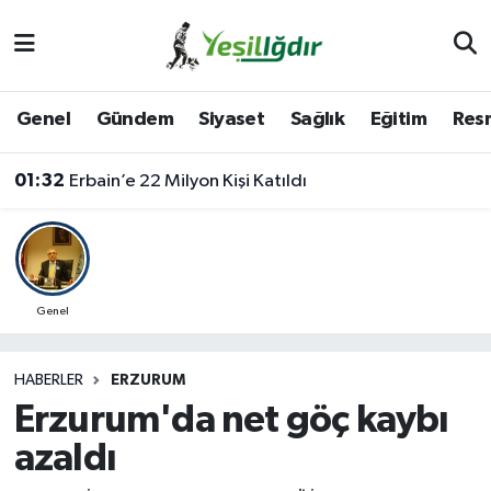
Iğdır Nöbetçi Eczaneler
Genel
Gündem
Siyaset
Sağlık
Eğitim
Resm
Iğdır Hava Durumu
01:32
Erbain’e 22 Milyon Kişi Katıldı
İğdir Namaz Vakitleri
Iğdır Trafik Yoğunluk Haritası
Süper Lig Puan Durumu ve Fikstür
Genel
Tüm Manşetler
HABERLER
ERZURUM
Erzurum'da net göç kaybı
Son Dakika Haberleri
azaldı
Haber Arşivi