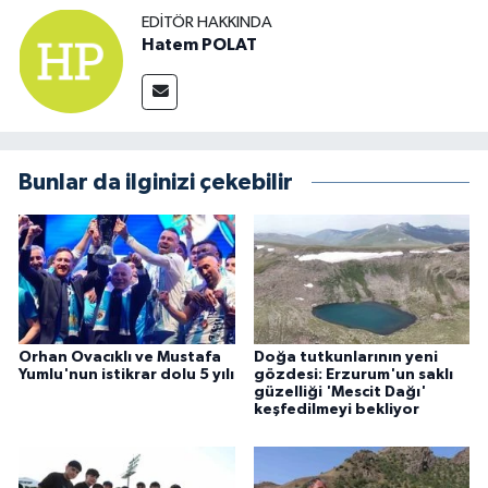
EDITÖR HAKKINDA
Hatem POLAT
Bunlar da ilginizi çekebilir
Orhan Ovacıklı ve Mustafa
Doğa tutkunlarının yeni
Yumlu'nun istikrar dolu 5 yılı
gözdesi: Erzurum'un saklı
güzelliği 'Mescit Dağı'
keşfedilmeyi bekliyor