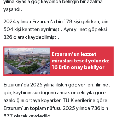
yılına kıyasla göç kaybında belirgin bir azalma
yaşandı.
2024 yılında Erzurum'a bin 178 kişi gelirken, bin
504 kişi kentten ayrılmıştı. Aynı yıl net göç eksi
326 olarak kaydedilmişti.
Erzurum'un lezzet
mirasları tescil yolunda:
16 ürün onay bekliyor
Erzurum'da 2025 yılına ilişkin göç verileri, ilin net
göç kaybının sürdüğünü ancak önceki yıla göre
azaldığını ortaya koyarken TÜİK verilerine göre
Erzurum'un toplam nüfusu 2025 yılında 736 bin
877 olarak kaydedildi.