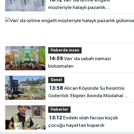
Van'da işitme engelli
müşteriyle halaylı pazarlık
gülümsetti
Haberde insan
14:59
Van'da sabah namazı
buluşmaları
Genel
13:58
Alican Köyünde Su Kesintisi
Giderildi: Ekipler Anında Müdahale
Etti
Haberler
13:12
Evdeki silah faciası küçük
çocuğu hayattan kopardı