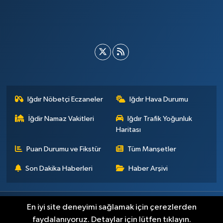
Iğdır Nöbetçi Eczaneler
Iğdır Hava Durumu
İğdir Namaz Vakitleri
Iğdır Trafik Yoğunluk
Haritası
Puan Durumu ve Fikstür
Tüm Manşetler
Son Dakika Haberleri
Haber Arşivi
Künye
İletişim
Çerez Politikası
Gizlilik ilkeleri
En iyi site deneyimi sağlamak için çerezlerden
faydalanıyoruz. Detaylar için lütfen tıklayın.