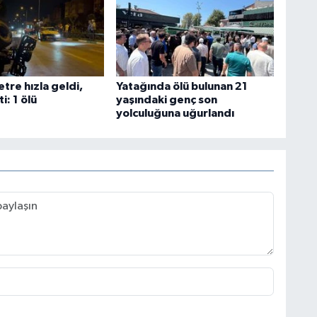
tre hızla geldi,
Yatağında ölü bulunan 21
i: 1 ölü
yaşındaki genç son
yolculuğuna uğurlandı