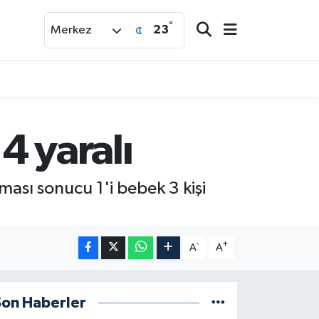
°
23
Merkez
4 yaralı
ması sonucu 1'i bebek 3 kişi
-
+
A
A
Son Haberler