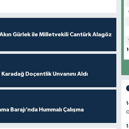
Akın Gürlek ile Milletvekili Cantürk Alagöz
1
t Karadağ Doçentlik Unvanını Aldı
1
ama Barajı’nda Hummalı Çalışma
G
1