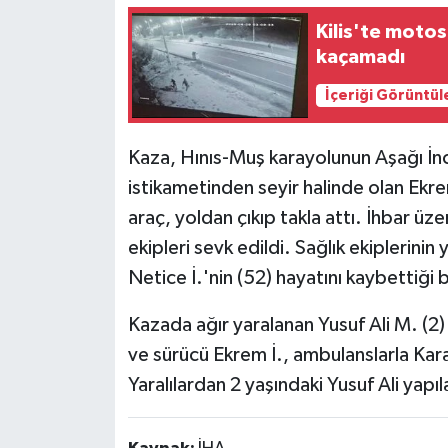
Kilis'te motosi
kaçamadı
İçeriği Görüntül
Kaza, Hınıs-Muş karayolunun Aşağı İn
istikametinden seyir halinde olan Ekrem 
araç, yoldan çıkıp takla attı. İhbar üze
ekipleri sevk edildi. Sağlık ekiplerinin
Netice İ.'nin (52) hayatını kaybettiği b
Kazada ağır yaralanan Yusuf Ali M. (2) 
ve sürücü Ekrem İ., ambulanslarla Kara
Yaralılardan 2 yaşındaki Yusuf Ali yap