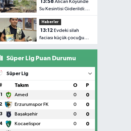
13:58
Alican Köyünde
Su Kesintisi Giderildi:
Ekipler Anında
Haberler
Müdahale Etti
13:12
Evdeki silah
faciası küçük çocuğu
hayattan kopardı
Süper Lig Puan Durumu
Süper Lig
#
Takım
O
P
1
Amed
0
0
2
Erzurumspor FK
0
0
3
Başakşehir
0
0
4
Kocaelispor
0
0