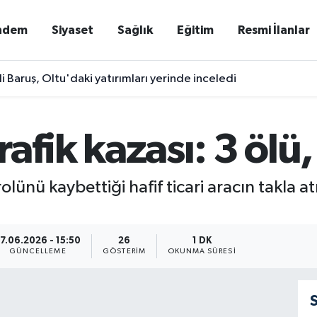
ndem
Siyaset
Sağlık
Eğitim
Resmi İlanlar
li Baruş, Oltu'daki yatırımları yerinde inceledi
fik kazası: 3 ölü, 
nü kaybettiği hafif ticari aracın takla at
7.06.2026 - 15:50
26
1 DK
GÜNCELLEME
GÖSTERIM
OKUNMA SÜRESI