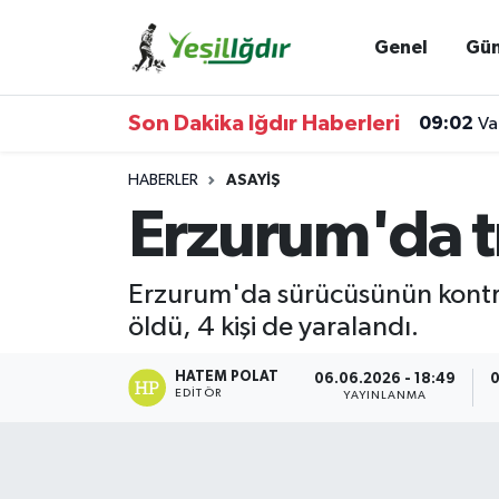
Genel
Gü
Iğdır Nöbetçi Eczaneler
Son Dakika Iğdır Haberleri
09:02
Va
Iğdır Hava Durumu
HABERLER
ASAYIŞ
İğdir Namaz Vakitleri
Erzurum'da tra
Iğdır Trafik Yoğunluk Haritası
Erzurum'da sürücüsünün kontrolü
Süper Lig Puan Durumu ve Fikstür
öldü, 4 kişi de yaralandı.
Tüm Manşetler
HATEM POLAT
06.06.2026 - 18:49
0
EDITÖR
YAYINLANMA
Son Dakika Haberleri
Haber Arşivi