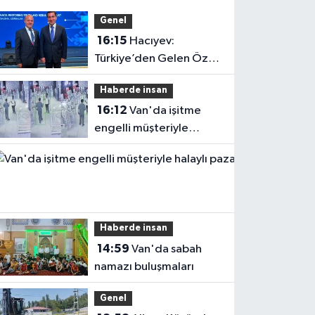
Genel
16:15
Hacıyev:
Türkiye’den Gelen Öz
Evine Gelir
Haberde insan
16:12
Van'da işitme
engelli müşteriyle
halaylı pazarlık
gülümsetti
Haberde insan
14:59
Van'da sabah
namazı buluşmaları
Genel