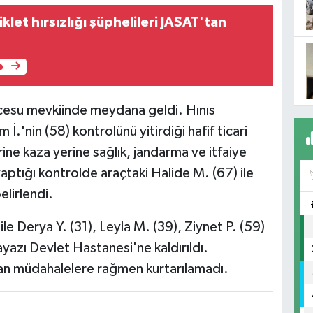
klet hırsızlığı şüphelileri JASAT'tan
e
cesu mevkiinde meydana geldi. Hınıs
İ.'nin (58) kontrolünü yitirdiği hafif ticari
rine kaza yerine sağlık, jandarma ve itfaiye
 yaptığı kontrolde araçtaki Halide M. (67) ile
elirlendi.
ile Derya Y. (31), Leyla M. (39), Ziynet P. (59)
yazı Devlet Hastanesi'ne kaldırıldı.
ılan müdahalelere rağmen kurtarılamadı.