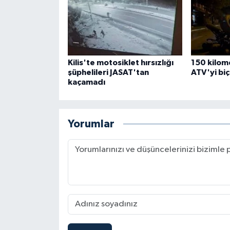
Kilis'te motosiklet hırsızlığı
150 kilome
şüphelileri JASAT'tan
ATV'yi biçt
kaçamadı
Yorumlar