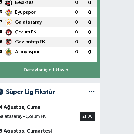
5
Beşiktaş
0
0
6
Eyüpspor
0
0
7
Galatasaray
0
0
8
Çorum FK
0
0
9
Gaziantep FK
0
0
0
Alanyaspor
0
0
Detaylar için tıklayın
Süper Lig Fikstür
4 Ağustos, Cuma
alatasaray - Çorum FK
21:30
5 Ağustos, Cumartesi