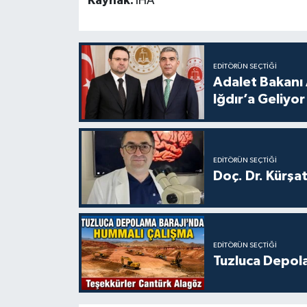
Kaynak:
İHA
EDITÖRÜN SEÇTIĞI
Adalet Bakanı 
Iğdır’a Geliyor
EDITÖRÜN SEÇTIĞI
Doç. Dr. Kürşa
EDITÖRÜN SEÇTIĞI
Tuzluca Depol