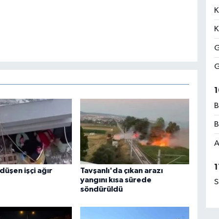
K
K
G
G
1
B
B
A
1
düşen işçi ağır
Tavşanlı'da çıkan arazı
yangını kısa sürede
S
söndürüldü