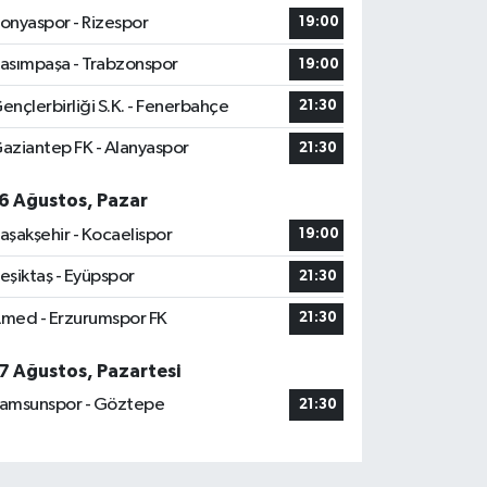
onyaspor - Rizespor
19:00
asımpaşa - Trabzonspor
19:00
ençlerbirliği S.K. - Fenerbahçe
21:30
aziantep FK - Alanyaspor
21:30
6 Ağustos, Pazar
aşakşehir - Kocaelispor
19:00
eşiktaş - Eyüpspor
21:30
med - Erzurumspor FK
21:30
7 Ağustos, Pazartesi
amsunspor - Göztepe
21:30