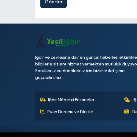
Gönder
Iğdır ve çevresine dair en güncel haberler, etkinlikle
bilgilerle sizlere hizmet vermekten mutluluk duyuyo
Sorularınız ve önerileriniz için bizimle iletişime
geçebilirsiniz.
Iğdır Nöbetçi Eczaneler
Iğ
Puan Durumu ve Fikstür
Tü
Künye
İletişim
Çerez Politikası
Gizlilik ilkeleri