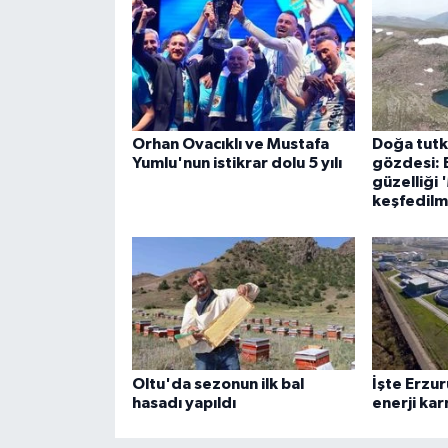
Orhan Ovacıklı ve Mustafa
Doğa tutku
Yumlu'nun istikrar dolu 5 yılı
gözdesi: 
güzelliği 
keşfedilm
Oltu'da sezonun ilk bal
İşte Erzu
hasadı yapıldı
enerji kar