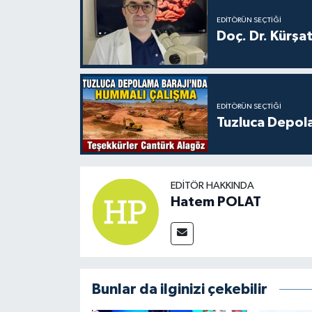
EDITÖRÜN SEÇTIĞI
Doç. Dr. Kürşa
EDITÖRÜN SEÇTIĞI
Tuzluca Depol
EDITÖR HAKKINDA
Hatem POLAT
Bunlar da ilginizi çekebilir