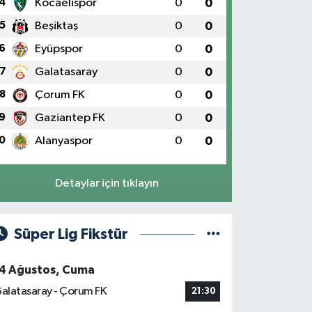
4
Kocaelispor
0
0
5
Beşiktaş
0
0
6
Eyüpspor
0
0
7
Galatasaray
0
0
8
Çorum FK
0
0
9
Gaziantep FK
0
0
0
Alanyaspor
0
0
Detaylar için tıklayın
Süper Lig Fikstür
4 Ağustos, Cuma
alatasaray - Çorum FK
21:30