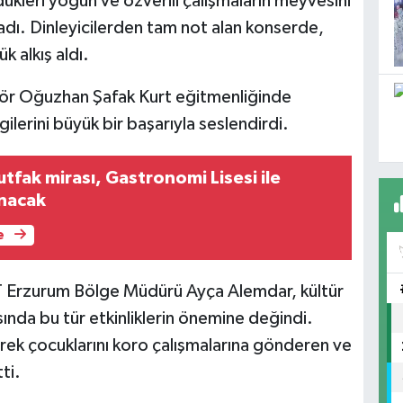
ükleri yoğun ve özverili çalışmaların meyvesini
adı. Dinleyicilerden tam not alan konserde,
k alkış aldı.
ör Oğuzhan Şafak Kurt eğitmenliğinde
lerini büyük bir başarıyla seslendirdi.
tfak mirası, Gastronomi Lisesi ile
ınacak
e
T Erzurum Bölge Müdürü Ayça Alemdar, kültür
sında bu tür etkinliklerin önemine değindi.
rek çocuklarını koro çalışmalarına gönderen ve
ti.