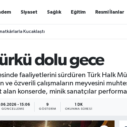
ndem
Siyaset
Sağlık
Eğitim
Resmi İlanlar
natkârlarla Kucaklaştı
ürkü dolu gece
nde faaliyetlerini sürdüren Türk Halk Mü
 ve özverili çalışmaların meyvesini muhteş
t alan konserde, minik sanatçılar performan
.06.2026 - 15:06
9
1 DK
GÜNCELLEME
GÖSTERIM
OKUNMA SÜRESI