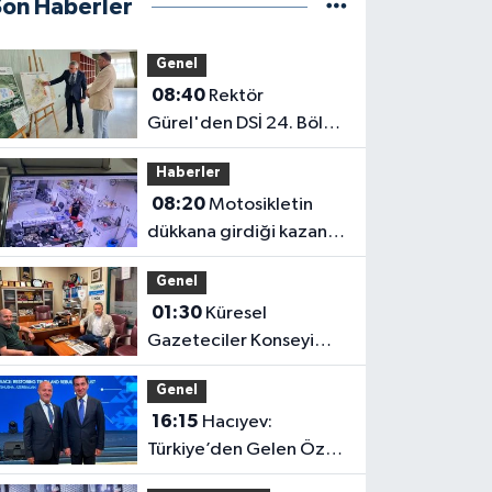
Son Haberler
Genel
08:40
Rektör
Gürel'den DSİ 24. Bölge
Müdürü Kotan'a Ziyaret
Haberler
08:20
Motosikletin
dükkana girdiği kazanın
görüntüleri ortaya çıktı
Genel
01:30
Küresel
Gazeteciler Konseyi
Başkanı Mehmet Ali
Genel
Dim’den Gazetemize
16:15
Hacıyev:
Ziyaret
Türkiye’den Gelen Öz
Evine Gelir