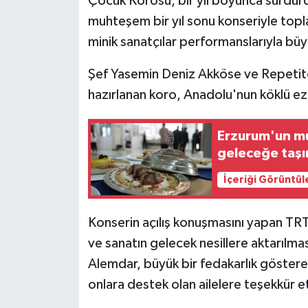
Çocuk Korosu, bir yıl boyunca sürdürd
muhteşem bir yıl sonu konseriyle topl
minik sanatçılar performanslarıyla büyü
Şef Yasemin Deniz Akköse ve Repetit
hazırlanan koro, Anadolu'nun köklü ezgi
Erzurum'un mu
geleceğe taş
İçeriği Görüntül
Konserin açılış konuşmasını yapan TR
ve sanatın gelecek nesillere aktarılma
Alemdar, büyük bir fedakarlık göstere
onlara destek olan ailelere teşekkür et