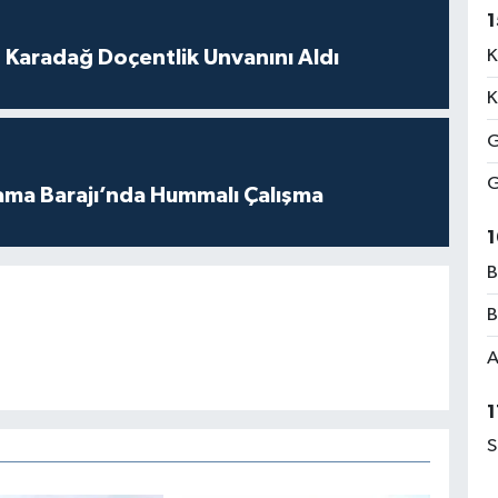
1
t Karadağ Doçentlik Unvanını Aldı
K
K
G
G
ama Barajı’nda Hummalı Çalışma
1
B
B
A
1
S