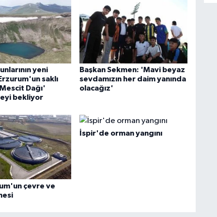
nlarının yeni
Başkan Sekmen: 'Mavi beyaz
Erzurum'un saklı
sevdamızın her daim yanında
'Mescit Dağı'
olacağız'
eyi bekliyor
İspir'de orman yangını
rum'un çevre ve
nesi