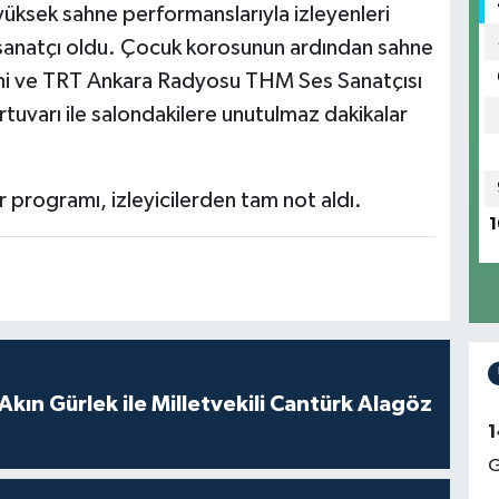
yüksek sahne performanslarıyla izleyenleri
 sanatçı oldu. Çocuk korosunun ardından sahne
ismi ve TRT Ankara Radyosu THM Ses Sanatçısı
tuvarı ile salondakilere unutulmaz dakikalar
programı, izleyicilerden tam not aldı.
1
Akın Gürlek ile Milletvekili Cantürk Alagöz
1
G