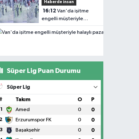
Haberde insan
16:12
Van'da işitme
engelli müşteriyle
halaylı pazarlık
gülümsetti
Süper Lig Puan Durumu
Süper Lig
#
Takım
O
P
1
Amed
0
0
2
Erzurumspor FK
0
0
3
Başakşehir
0
0