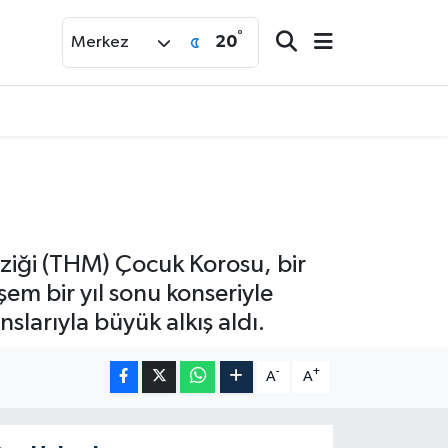
°
20
Merkez
ziği (THM) Çocuk Korosu, bir
em bir yıl sonu konseriyle
slarıyla büyük alkış aldı.
-
+
A
A