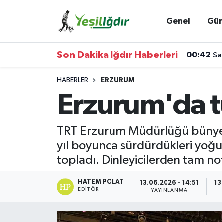
Genel
Gü
Iğdır Nöbetçi Eczaneler
Son Dakika Iğdır Haberleri
00:42
Sa
Iğdır Hava Durumu
HABERLER
ERZURUM
İğdir Namaz Vakitleri
Erzurum'da t
Iğdır Trafik Yoğunluk Haritası
TRT Erzurum Müdürlüğü bünyesi
Süper Lig Puan Durumu ve Fikstür
yıl boyunca sürdürdükleri yoğun
topladı. Dinleyicilerden tam no
Tüm Manşetler
HATEM POLAT
13.06.2026 - 14:51
13
Son Dakika Haberleri
EDITÖR
YAYINLANMA
Haber Arşivi