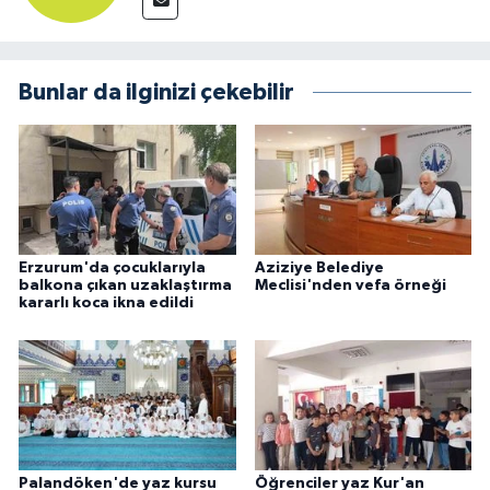
Bunlar da ilginizi çekebilir
Erzurum'da çocuklarıyla
Aziziye Belediye
balkona çıkan uzaklaştırma
Meclisi'nden vefa örneği
kararlı koca ikna edildi
Palandöken'de yaz kursu
Öğrenciler yaz Kur'an