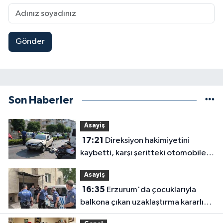
Gönder
Son Haberler
Asayiş
17:21
Direksiyon hakimiyetini
kaybetti, karşı şeritteki otomobile
çarptı
Asayiş
16:35
Erzurum'da çocuklarıyla
balkona çıkan uzaklaştırma kararlı
koca ikna edildi