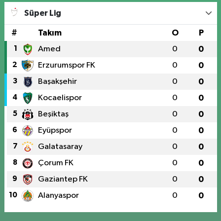
Süper Lig
#
Takım
O
P
1
Amed
0
0
2
Erzurumspor FK
0
0
3
Başakşehir
0
0
4
Kocaelispor
0
0
5
Beşiktaş
0
0
6
Eyüpspor
0
0
7
Galatasaray
0
0
8
Çorum FK
0
0
9
Gaziantep FK
0
0
10
Alanyaspor
0
0