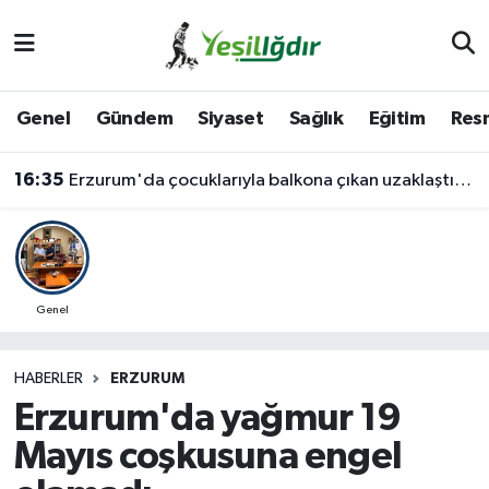
Iğdır Nöbetçi Eczaneler
Genel
Gündem
Siyaset
Sağlık
Eğitim
Resm
Iğdır Hava Durumu
16:35
Erzurum'da çocuklarıyla balkona çıkan uzaklaştırma kararlı koca ikna edildi
İğdir Namaz Vakitleri
Iğdır Trafik Yoğunluk Haritası
Süper Lig Puan Durumu ve Fikstür
Genel
Tüm Manşetler
HABERLER
ERZURUM
Erzurum'da yağmur 19
Son Dakika Haberleri
Mayıs coşkusuna engel
Haber Arşivi