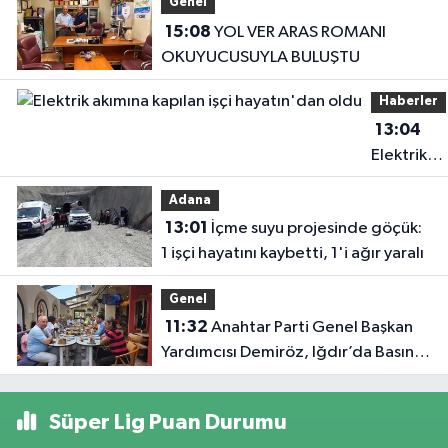
Genel
15:08
YOL VER ARAS ROMANI
OKUYUCUSUYLA BULUŞTU
Haberler
13:04
Elektrik
akımına
Adana
kapılan işç
13:01
İçme suyu projesinde göçük:
hayatın'd
1 işçi hayatını kaybetti, 1'i ağır yaralı
oldu
Genel
11:32
Anahtar Parti Genel Başkan
Yardımcısı Demiröz, Iğdır’da Basın
Mensuplarıyla Buluştu
Süper Lig Puan Durumu