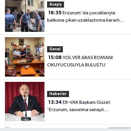
Asayiş
16:35
Erzurum'da çocuklarıyla
balkona çıkan uzaklaştırma kararlı
koca ikna edildi
Genel
15:08
YOL VER ARAS ROMANI
OKUYUCUSUYLA BULUŞTU
Haberler
13:34
ER-VAK Başkanı Güzel:
'Erzurum, savunma sanayii
ekosistemine daha güçlü şekilde
dâhil edilmeli'
Haberler