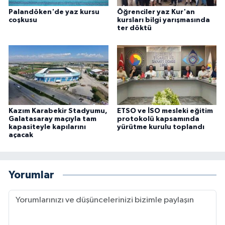
Palandöken'de yaz kursu
Öğrenciler yaz Kur'an
coşkusu
kursları bilgi yarışmasında
ter döktü
Kazım Karabekir Stadyumu,
ETSO ve İSO mesleki eğitim
Galatasaray maçıyla tam
protokolü kapsamında
kapasiteyle kapılarını
yürütme kurulu toplandı
açacak
Yorumlar