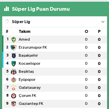
13:04
Süper Lig Puan Durumu
Elektrik
akımına
Süper Lig
kapılan işç
Adana
hayatın'd
#
Takım
O
P
13:01
oldu
İçme suyu projesinde göçük:
1
Amed
0
0
1 işçi hayatını kaybetti, 1'i ağır yaralı
2
Erzurumspor FK
0
0
3
Başakşehir
0
0
4
Kocaelispor
0
0
5
Beşiktaş
0
0
6
Eyüpspor
0
0
7
Galatasaray
0
0
8
Çorum FK
0
0
9
Gaziantep FK
0
0