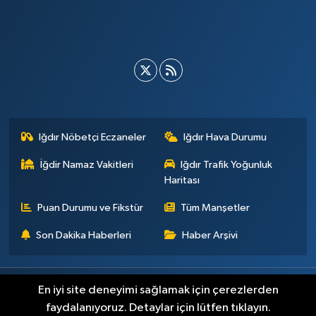
Iğdır Nöbetçi Eczaneler
Iğdır Hava Durumu
İğdir Namaz Vakitleri
Iğdır Trafik Yoğunluk
Haritası
Puan Durumu ve Fikstür
Tüm Manşetler
Son Dakika Haberleri
Haber Arşivi
Künye
İletişim
Çerez Politikası
Gizlilik ilkeleri
En iyi site deneyimi sağlamak için çerezlerden
faydalanıyoruz. Detaylar için lütfen tıklayın.