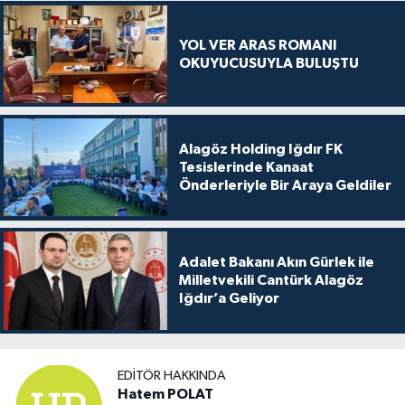
YOL VER ARAS ROMANI
OKUYUCUSUYLA BULUŞTU
Alagöz Holding Iğdır FK
Tesislerinde Kanaat
Önderleriyle Bir Araya Geldiler
Adalet Bakanı Akın Gürlek ile
Milletvekili Cantürk Alagöz
Iğdır’a Geliyor
EDITÖR HAKKINDA
Hatem POLAT