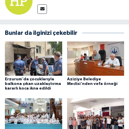
Bunlar da ilginizi çekebilir
Erzurum'da çocuklarıyla
Aziziye Belediye
balkona çıkan uzaklaştırma
Meclisi'nden vefa örneği
kararlı koca ikna edildi