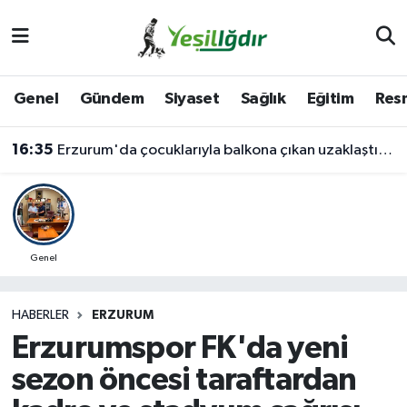
Iğdır Nöbetçi Eczaneler
Genel
Gündem
Siyaset
Sağlık
Eğitim
Resm
Iğdır Hava Durumu
16:35
Erzurum'da çocuklarıyla balkona çıkan uzaklaştırma kararlı koca ikna edildi
İğdir Namaz Vakitleri
Iğdır Trafik Yoğunluk Haritası
Süper Lig Puan Durumu ve Fikstür
Genel
Tüm Manşetler
HABERLER
ERZURUM
Erzurumspor FK'da yeni
Son Dakika Haberleri
sezon öncesi taraftardan
Haber Arşivi