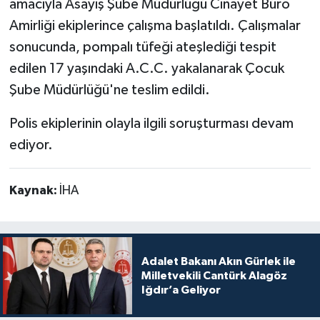
amacıyla Asayiş Şube Müdürlüğü Cinayet Büro
Amirliği ekiplerince çalışma başlatıldı. Çalışmalar
sonucunda, pompalı tüfeği ateşlediği tespit
edilen 17 yaşındaki A.C.C. yakalanarak Çocuk
Şube Müdürlüğü'ne teslim edildi.
Polis ekiplerinin olayla ilgili soruşturması devam
ediyor.
Kaynak:
İHA
Adalet Bakanı Akın Gürlek ile
Milletvekili Cantürk Alagöz
Iğdır’a Geliyor