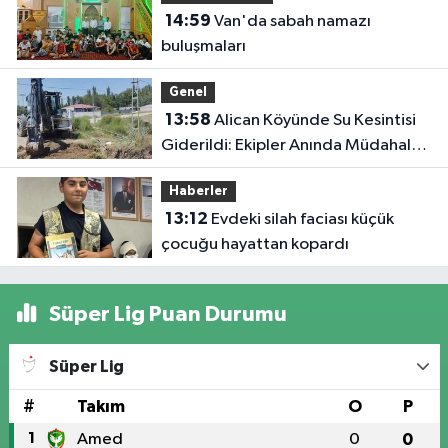
14:59
Van'da sabah namazı
buluşmaları
Genel
13:58
Alican Köyünde Su Kesintisi
Giderildi: Ekipler Anında Müdahale
Etti
Haberler
13:12
Evdeki silah faciası küçük
çocuğu hayattan kopardı
Süper Lig Puan Durumu
Süper Lig
#
Takım
O
P
1
Amed
0
0