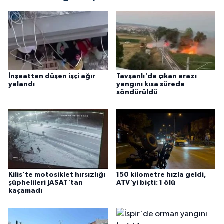
İnşaattan düşen işçi ağır
Tavşanlı'da çıkan arazı
yalandı
yangını kısa sürede
söndürüldü
Kilis'te motosiklet hırsızlığı
150 kilometre hızla geldi,
şüphelileri JASAT'tan
ATV'yi biçti: 1 ölü
kaçamadı