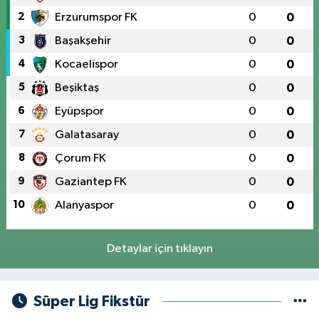
2
Erzurumspor FK
0
0
3
Başakşehir
0
0
4
Kocaelispor
0
0
5
Beşiktaş
0
0
6
Eyüpspor
0
0
7
Galatasaray
0
0
8
Çorum FK
0
0
9
Gaziantep FK
0
0
10
Alanyaspor
0
0
Detaylar için tıklayın
Süper Lig Fikstür