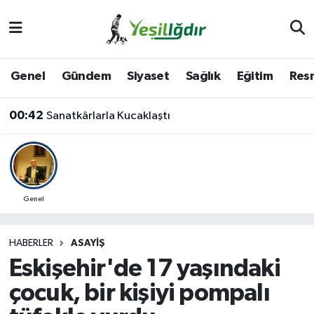
Iğdır Nöbetçi Eczaneler
Genel
Gündem
Siyaset
Sağlık
Eğitim
Resm
Iğdır Hava Durumu
00:42
Sanatkârlarla Kucaklaştı
İğdir Namaz Vakitleri
Iğdır Trafik Yoğunluk Haritası
Süper Lig Puan Durumu ve Fikstür
Genel
Tüm Manşetler
HABERLER
ASAYIŞ
Eskişehir'de 17 yaşındaki
Son Dakika Haberleri
çocuk, bir kişiyi pompalı
Haber Arşivi