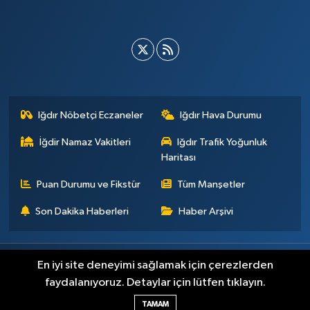
Iğdır Nöbetçi Eczaneler
Iğdır Hava Durumu
İğdir Namaz Vakitleri
Iğdır Trafik Yoğunluk
Haritası
Puan Durumu ve Fikstür
Tüm Manşetler
Son Dakika Haberleri
Haber Arşivi
Künye
İletişim
Çerez Politikası
Gizlilik ilkeleri
En iyi site deneyimi sağlamak için çerezlerden
faydalanıyoruz. Detaylar için lütfen tıklayın.
Haber Yazılımı:
TE Bilişim
TAMAM