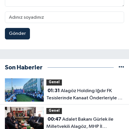
Gönder
Son Haberler
Genel
01:31
Alagöz Holding Iğdır FK
Tesislerinde Kanaat Önderleriyle Bir
Araya Geldiler
Genel
00:47
Adalet Bakanı Gürlek ile
Milletvekili Alagöz, MHP İl