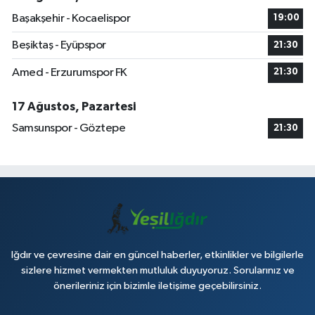
Başakşehir - Kocaelispor
19:00
Beşiktaş - Eyüpspor
21:30
Amed - Erzurumspor FK
21:30
17 Ağustos, Pazartesi
Samsunspor - Göztepe
21:30
Iğdır ve çevresine dair en güncel haberler, etkinlikler ve bilgilerle
sizlere hizmet vermekten mutluluk duyuyoruz. Sorularınız ve
önerileriniz için bizimle iletişime geçebilirsiniz.