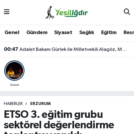
Iğdır Nöbetçi Eczaneler
Genel
Gündem
Siyaset
Sağlık
Eğitim
Resm
Iğdır Hava Durumu
00:47
Adalet Bakanı Gürlek ile Milletvekili Alagöz, MHP İl Başkanlığını Ziyaret Etti
İğdir Namaz Vakitleri
Iğdır Trafik Yoğunluk Haritası
Süper Lig Puan Durumu ve Fikstür
Genel
Tüm Manşetler
HABERLER
ERZURUM
ETSO 3. eğitim grubu
Son Dakika Haberleri
sektörel değerlendirme
Haber Arşivi