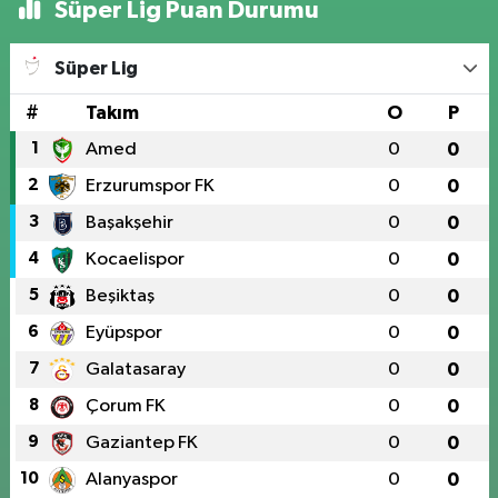
Süper Lig Puan Durumu
Süper Lig
#
Takım
O
P
1
Amed
0
0
2
Erzurumspor FK
0
0
3
Başakşehir
0
0
4
Kocaelispor
0
0
5
Beşiktaş
0
0
6
Eyüpspor
0
0
7
Galatasaray
0
0
8
Çorum FK
0
0
9
Gaziantep FK
0
0
10
Alanyaspor
0
0