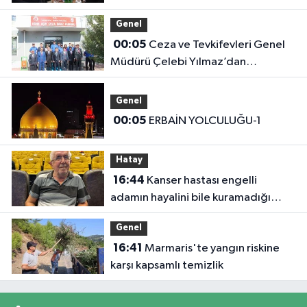
Başkanlığını Ziyaret Etti
Genel
00:05
Ceza ve Tevkifevleri Genel
Müdürü Çelebi Yılmaz’dan
Iğdır’daki Kurumlara Ziyaret ve
Üretim İncelemesi
Genel
00:05
ERBAİN YOLCULUĞU-1
Hatay
16:44
Kanser hastası engelli
adamın hayalini bile kuramadığı
evine kavuşunca döktüğü gözyaşı
Genel
duygulandırdı
16:41
Marmaris'te yangın riskine
karşı kapsamlı temizlik