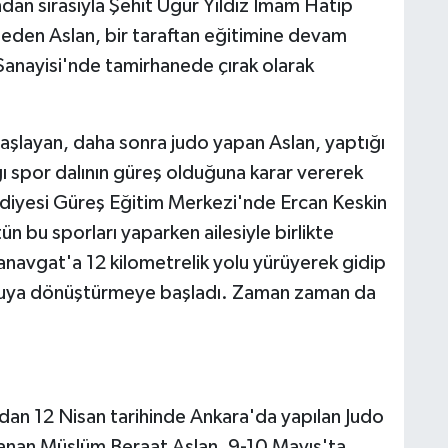
an sırasıyla Şehit Uğur Yıldız İmam Hatip
eden Aslan, bir taraftan eğitimine devam
anayisi'nde tamirhanede çırak olarak
şlayan, daha sonra judo yapan Aslan, yaptığı
ğı spor dalının güreş olduğuna karar vererek
diyesi Güreş Eğitim Merkezi'nde Ercan Keskin
n bu sporları yaparken ailesiyle birlikte
navgat'a 12 kilometrelik yolu yürüyerek gidip
oşuya dönüştürmeye başladı. Zaman zaman da
ından 12 Nisan tarihinde Ankara'da yapılan Judo
zanan Müslüm Beraat Aslan, 9-10 Mayıs'ta