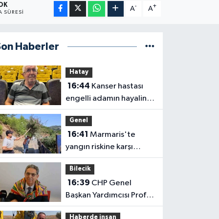
 DK
-
+
A
A
 SÜRESI
Son Haberler
Hatay
16:44
Kanser hastası
engelli adamın hayalini
bile kuramadığı evine
Genel
kavuşunca döktüğü
16:41
Marmaris'te
gözyaşı duygulandırdı
yangın riskine karşı
kapsamlı temizlik
Bilecik
16:39
CHP Genel
Başkan Yardımcısı Prof.
Dr. Ali Rıza Erbay, 'CHP
Haberde insan