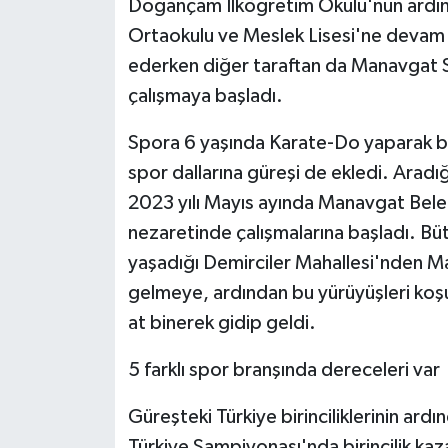
Doğançam İlköğretim Okulu'nun ardınd
Ortaokulu ve Meslek Lisesi'ne devam 
ederken diğer taraftan da Manavgat S
çalışmaya başladı.
Spora 6 yaşında Karate-Do yaparak ba
spor dallarına güreşi de ekledi. Aradı
2023 yılı Mayıs ayında Manavgat Bele
nezaretinde çalışmalarına başladı. Bütü
yaşadığı Demirciler Mahallesi'nden Ma
gelmeye, ardından bu yürüyüşleri k
at binerek gidip geldi.
5 farklı spor branşında dereceleri var
Güreşteki Türkiye birinciliklerinin ard
Türkiye Şampiyonası'nda birincilik ka