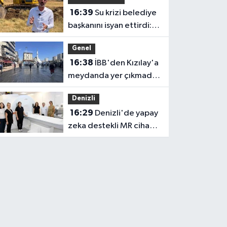
üyesi olmak inanç ister,
16:39
Su krizi belediye
emek ister, yürek ister'
başkanını isyan ettirdi:
Faturasını ödemeyen
Genel
vatandaşlara böyle
16:38
İBB'den Kızılay'a
seslendi
meydanda yer çıkmadı,
Bahçelievler Belediyesi
Denizli
yer tahsis etti
16:29
Denizli'de yapay
zeka destekli MR cihazı
hizmete girdi