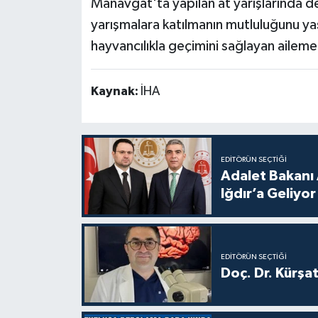
Manavgat'ta yapılan at yarışlarında d
yarışmalara katılmanın mutluluğunu y
hayvancılıkla geçimini sağlayan aileme
Kaynak:
İHA
EDITÖRÜN SEÇTIĞI
Adalet Bakanı 
Iğdır’a Geliyor
EDITÖRÜN SEÇTIĞI
Doç. Dr. Kürşa