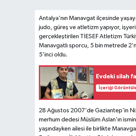
Antalya'nın Manavgat ilçesinde yaşay
judo, güreş ve atletizm yapıyor, işyeri
gerçekleştirilen TİESEF Atletizm Türki
Manavgatlı sporcu, 5 bin metrede 2'n
5'inci oldu.
Evdeki silah 
İçeriği Görüntül
28 Ağustos 2007'de Gaziantep'in Niz
merhum dedesi Müslüm Aslan'ın ismini
yaşındayken ailesi ile birlikte Manav