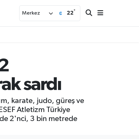
°
22
Merkez
12
rak sardı
m, karate, judo, güreş ve
TİESEF Atletizm Türkiye
de 2'nci, 3 bin metrede