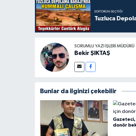
EDITÖRÜN SEÇTIĞI
Tuzluca Depol
SORUMLU YAZI İŞLERI MÜDÜRÜ
Bekir ŞIKTAŞ
Bunlar da ilginizi çekebilir
Gazeteci, 
donör bek