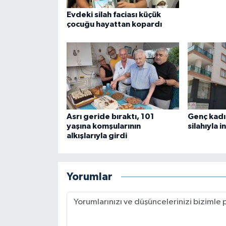
Evdeki silah faciası küçük
çocuğu hayattan kopardı
Asrı geride bıraktı, 101
Genç kadı
yaşına komşularının
silahıyla i
alkışlarıyla girdi
Yorumlar