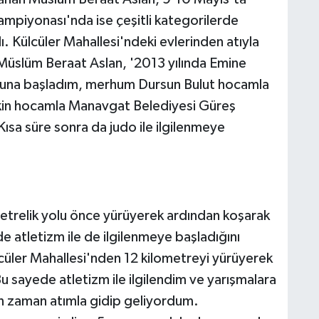
ampiyonası'nda ise çeşitli kategorilerde
dı. Külcüler Mahallesi'ndeki evlerinden atıyla
i Müslüm Beraat Aslan, '2013 yılında Emine
una başladım, merhum Dursun Bulut hocamla
kin hocamla Manavgat Belediyesi Güreş
sa süre sonra da judo ile ilgilenmeye
lometrelik yolu önce yürüyerek ardından koşarak
 atletizm ile de ilgilenmeye başladığını
lcüler Mahallesi'nden 12 kilometreyi yürüyerek
 sayede atletizm ile ilgilendim ve yarışmalara
an zaman atımla gidip geliyordum.