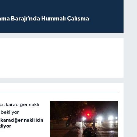
ama Barajı’nda Hummalı Çalışma
karaciğer nakli için
liyor