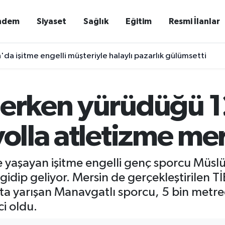
ndem
Siyaset
Sağlık
Eğitim
Resmi İlanlar
'da işitme engelli müşteriyle halaylı pazarlık gülümsetti
derken yürüdüğü 
yolla atletizme me
 yaşayan işitme engelli genç sporcu Müslü
e gidip geliyor. Mersin de gerçekleştirilen 
ta yarışan Manavgatlı sporcu, 5 bin metre
i oldu.