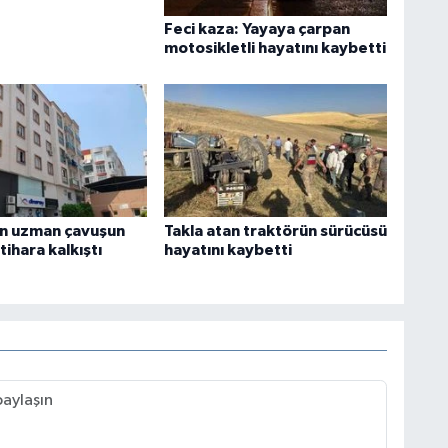
Feci kaza: Yayaya çarpan
motosikletli hayatını kaybetti
n uzman çavuşun
Takla atan traktörün sürücüsü
ntihara kalkıştı
hayatını kaybetti