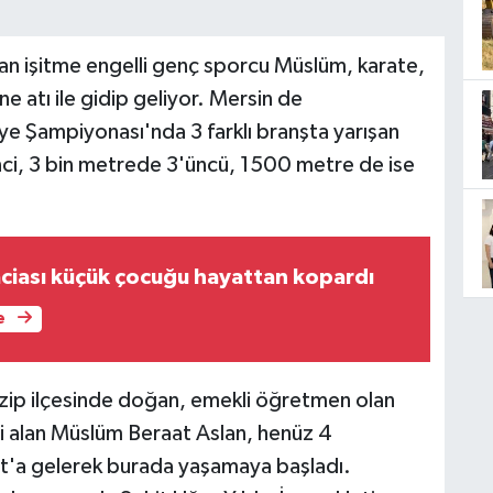
an işitme engelli genç sporcu Müslüm, karate,
ne atı ile gidip geliyor. Mersin de
ye Şampiyonası'nda 3 farklı branşta yarışan
ci, 3 bin metrede 3'üncü, 1500 metre de ise
faciası küçük çocuğu hayattan kopardı
e
ip ilçesinde doğan, emekli öğretmen olan
 alan Müslüm Beraat Aslan, henüz 4
gat'a gelerek burada yaşamaya başladı.