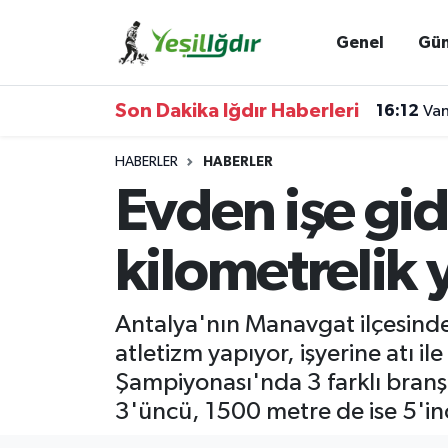
Genel
Gü
Iğdır Nöbetçi Eczaneler
Son Dakika Iğdır Haberleri
16:12
Van
Iğdır Hava Durumu
HABERLER
HABERLER
İğdir Namaz Vakitleri
Evden işe gi
Iğdır Trafik Yoğunluk Haritası
kilometrelik 
Süper Lig Puan Durumu ve Fikstür
Antalya'nın Manavgat ilçesinde
Tüm Manşetler
atletizm yapıyor, işyerine atı il
Şampiyonası'nda 3 farklı branş
Son Dakika Haberleri
3'üncü, 1500 metre de ise 5'inc
Haber Arşivi