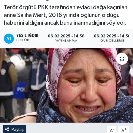
Terör örgütü PKK tarafından evladı dağa kaçırılan
anne Saliha Mert, 2016 yılında oğlunun öldüğü
haberini aldığını ancak buna inanmadığını söyledi.
YEŞIL IĞDIR
06.02.2025 - 14:58
06.02.2025 - 14:58
EDITÖR
YAYINLANMA
GÜNCELLEME
Paylaş
-
+
A
A