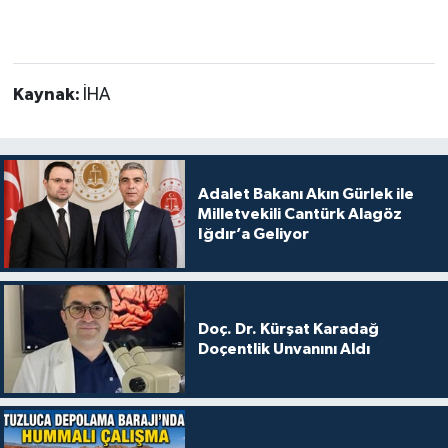
Kaynak:
İHA
Adalet Bakanı Akın Gürlek ile
Milletvekili Cantürk Alagöz
Iğdır’a Geliyor
Doç. Dr. Kürşat Karadağ
Doçentlik Unvanını Aldı