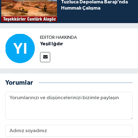
Tuzluca Depolama Barajı’nda
Hummalı Çalışma
EDITÖR HAKKINDA
Yeşil Iğdır
Yorumlar