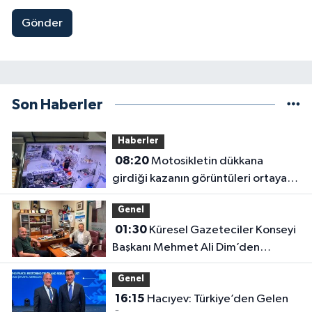
Gönder
Son Haberler
Haberler
08:20
Motosikletin dükkana
girdiği kazanın görüntüleri ortaya
çıktı
Genel
01:30
Küresel Gazeteciler Konseyi
Başkanı Mehmet Ali Dim’den
Gazetemize Ziyaret
Genel
16:15
Hacıyev: Türkiye’den Gelen