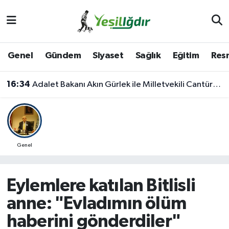
Iğdır Nöbetçi Eczaneler
Genel
Gündem
Siyaset
Sağlık
Eğitim
Resm
Iğdır Hava Durumu
16:34
Adalet Bakanı Akın Gürlek ile Milletvekili Cantürk Alagöz Iğdır’a Geliyor
İğdir Namaz Vakitleri
Iğdır Trafik Yoğunluk Haritası
Süper Lig Puan Durumu ve Fikstür
Genel
Tüm Manşetler
Eylemlere katılan Bitlisli
Son Dakika Haberleri
anne: "Evladımın ölüm
haberini gönderdiler"
Haber Arşivi