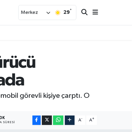
°
29
Merkez
ürücü
rada
mobil görevli kişiye çarptı. O
 DK
-
+
A
A
 SÜRESI