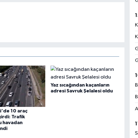
G
1
K
K
G
G
1
B
Yaz sıcağından kaçanların
adresi Savruk Şelalesi oldu
B
A
i'de 10 araç
irdi: Trafik
u havadan
1
ndi
S