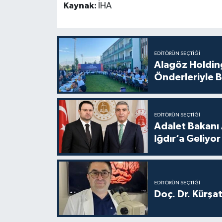
Kaynak:
İHA
EDITÖRÜN SEÇTIĞI
Alagöz Holding
Önderleriyle B
EDITÖRÜN SEÇTIĞI
Adalet Bakanı 
Iğdır’a Geliyor
EDITÖRÜN SEÇTIĞI
Doç. Dr. Kürşa