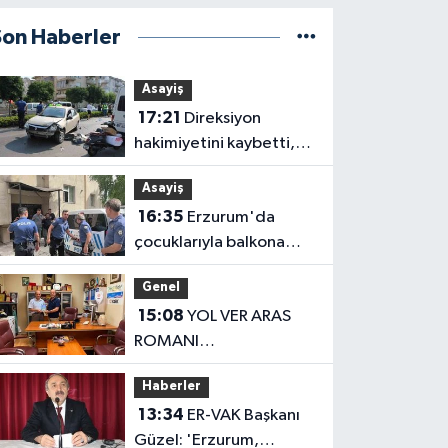
Son Haberler
Asayiş
17:21
Direksiyon
hakimiyetini kaybetti,
karşı şeritteki otomobile
Asayiş
çarptı
16:35
Erzurum'da
çocuklarıyla balkona
çıkan uzaklaştırma
Genel
kararlı koca ikna edildi
15:08
YOL VER ARAS
ROMANI
OKUYUCUSUYLA
Haberler
BULUŞTU
13:34
ER-VAK Başkanı
Güzel: 'Erzurum,