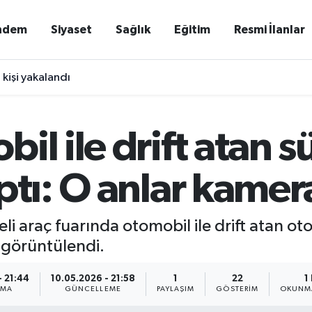
ndem
Siyaset
Sağlık
Eğitim
Resmi İlanlar
 kişi yakalandı
il ile drift atan s
ptı: O anlar kame
i araç fuarında otomobil ile drift atan oto
 görüntülendi.
- 21:44
10.05.2026 - 21:58
1
22
1
NMA
GÜNCELLEME
PAYLAŞIM
GÖSTERIM
OKUNMA