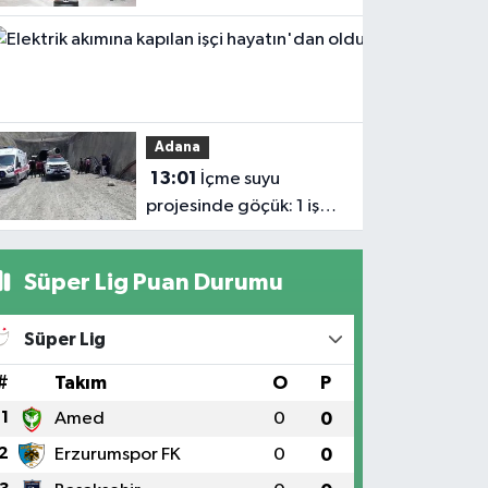
savunma sanayii
Haberler
ekosistemine daha
13:04
güçlü şekilde dâhil
Elektrik
edilmeli'
akımına
Adana
kapılan işçi
13:01
İçme suyu
hayatın'dan
projesinde göçük: 1 işçi
oldu
hayatını kaybetti, 1'i
ağır yaralı
Süper Lig Puan Durumu
Süper Lig
#
Takım
O
P
1
Amed
0
0
2
Erzurumspor FK
0
0