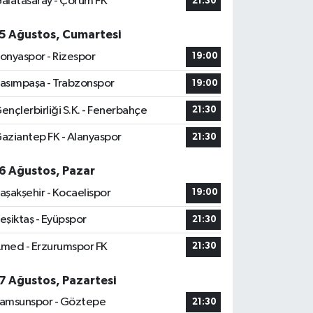
alatasaray - Çorum FK
21:30
5 Ağustos, Cumartesi
onyaspor - Rizespor
19:00
asımpaşa - Trabzonspor
19:00
ençlerbirliği S.K. - Fenerbahçe
21:30
aziantep FK - Alanyaspor
21:30
6 Ağustos, Pazar
aşakşehir - Kocaelispor
19:00
eşiktaş - Eyüpspor
21:30
med - Erzurumspor FK
21:30
7 Ağustos, Pazartesi
amsunspor - Göztepe
21:30