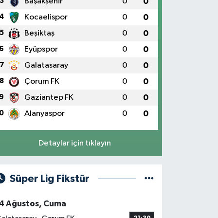
3
Başakşehir
0
0
4
Kocaelispor
0
0
5
Beşiktaş
0
0
6
Eyüpspor
0
0
7
Galatasaray
0
0
8
Çorum FK
0
0
9
Gaziantep FK
0
0
0
Alanyaspor
0
0
Detaylar için tıklayın
Süper Lig Fikstür
4 Ağustos, Cuma