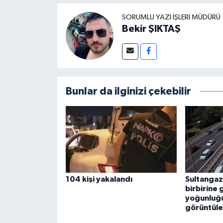
SORUMLU YAZI İŞLERI MÜDÜRÜ
Bekir ŞIKTAŞ
Bunlar da ilginizi çekebilir
104 kişi yakalandı
Sultangaz
birbirine g
yoğunluğ
görüntüle