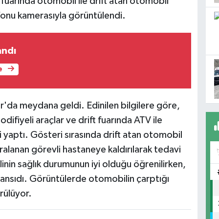
fuarında otomobil ile drift atan otomobil
efonu kamerasıyla görüntülendi.
andı
e
ar'da meydana geldi. Edinilen bilgilere göre,
difiyeli araçlar ve drift fuarında ATV ile
 yaptı. Gösteri sırasında drift atan otomobil
ralanan görevli hastaneye kaldırılarak tedavi
vlinin sağlık durumunun iyi olduğu öğrenilirken,
yansıdı. Görüntülerde otomobilin çarptığı
rülüyor.