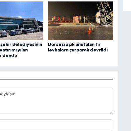
şehir Belediyesinin
Dorsesi açık unutulan tır
yatırımı yılan
levhalara çarparak devrildi
e döndü