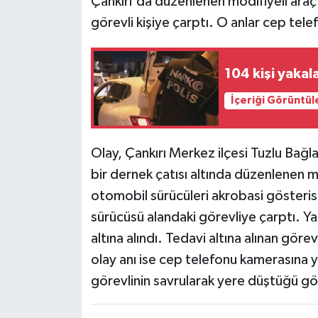
Çankırı'da düzenlenen modifiyeli araç 
görevli kişiye çarptı. O anlar cep tel
104 kişi yakal
İçeriği Görüntül
Olay, Çankırı Merkez ilçesi Tuzlu Bağl
bir dernek çatısı altında düzenlenen mo
otomobil sürücüleri akrobasi gösterisi
sürücüsü alandaki görevliye çarptı. Ya
altına alındı. Tedavi altına alınan göre
olay anı ise cep telefonu kamerasına 
görevlinin savrularak yere düştüğü gö