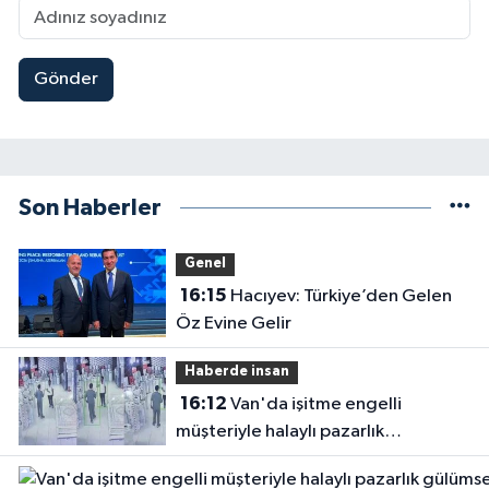
Gönder
Son Haberler
Genel
16:15
Hacıyev: Türkiye’den Gelen
Öz Evine Gelir
Haberde insan
16:12
Van'da işitme engelli
müşteriyle halaylı pazarlık
gülümsetti