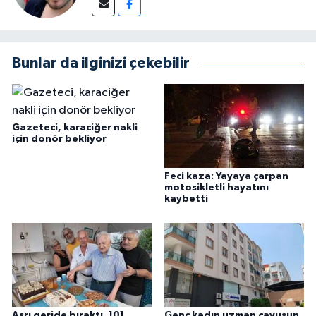
Bunlar da ilginizi çekebilir
Gazeteci, karaciğer nakli
için donör bekliyor
Feci kaza: Yayaya çarpan
motosikletli hayatını
kaybetti
Asrı geride bıraktı, 101
Genç kadın uzman çavuşun