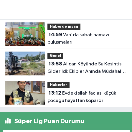
Haberde insan
14:59
Van'da sabah namazı
buluşmaları
Genel
13:58
Alican Köyünde Su Kesintisi
Giderildi: Ekipler Anında Müdahale
Etti
Haberler
13:12
Evdeki silah faciası küçük
çocuğu hayattan kopardı
Süper Lig Puan Durumu