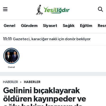
Iğdır Nöbetçi Eczaneler
Genel
Gündem
Siyaset
Sağlık
Eğitim
Resm
Iğdır Hava Durumu
11:11
Gazeteci, karaciğer nakli için donör bekliyor
İğdir Namaz Vakitleri
Iğdır Trafik Yoğunluk Haritası
Süper Lig Puan Durumu ve Fikstür
Genel
Tüm Manşetler
HABERLER
HABERLER
Gelinini bıçaklayarak
Son Dakika Haberleri
öldüren kayınpeder ve
Haber Arşivi