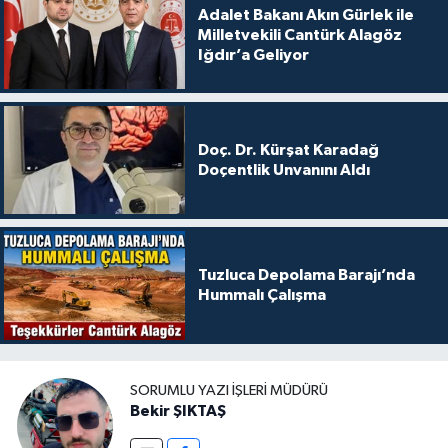
Adalet Bakanı Akın Gürlek ile
Milletvekili Cantürk Alagöz
Iğdır’a Geliyor
Doç. Dr. Kürşat Karadağ
Doçentlik Unvanını Aldı
Tuzluca Depolama Barajı’nda
Hummalı Çalışma
SORUMLU YAZI İŞLERI MÜDÜRÜ
Bekir ŞIKTAŞ