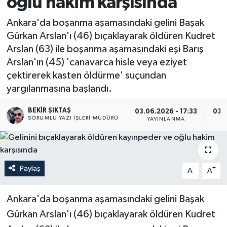
oğlu hakim karşısında
Ankara'da boşanma aşamasındaki gelini Başak
Gürkan Arslan'ı (46) bıçaklayarak öldüren Kudret
Arslan (63) ile boşanma aşamasındaki eşi Barış
Arslan'ın (45) 'canavarca hisle veya eziyet
çektirerek kasten öldürme' suçundan
yargılanmasına başlandı.
BEKIR ŞIKTAŞ
03.06.2026 - 17:33
03.0
SORUMLU YAZI İŞLERI MÜDÜRÜ
YAYINLANMA
Paylaş
-
+
A
A
Ankara'da boşanma aşamasındaki gelini Başak
Gürkan Arslan'ı (46) bıçaklayarak öldüren Kudret