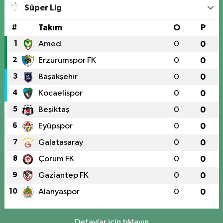
Süper Lig
#
Takım
O
P
1
Amed
0
0
2
Erzurumspor FK
0
0
3
Başakşehir
0
0
4
Kocaelispor
0
0
5
Beşiktaş
0
0
6
Eyüpspor
0
0
7
Galatasaray
0
0
8
Çorum FK
0
0
9
Gaziantep FK
0
0
10
Alanyaspor
0
0
Detaylar için tıklayın