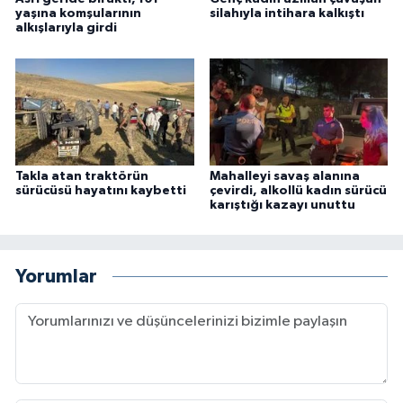
yaşına komşularının
silahıyla intihara kalkıştı
alkışlarıyla girdi
Takla atan traktörün
Mahalleyi savaş alanına
sürücüsü hayatını kaybetti
çevirdi, alkollü kadın sürücü
karıştığı kazayı unuttu
Yorumlar