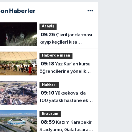
Son Haberler
Asayiş
09:26
Çivril jandarması
kayıp keçileri kısa
sürede bulundu
Haberde insan
09:18
Yaz Kur'an kursu
öğrencilerine yönelik
eğlenceli ve eğitici
Hakkari
etkinlik
09:10
Yüksekova'da
100 yataklı hastane ek
binası yükseliyor
Erzurum
08:59
Kazım Karabekir
Stadyumu, Galatasaray