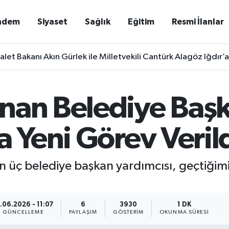
ndem
Siyaset
Sağlık
Eğitim
Resmi İlanlar
let Bakanı Akın Gürlek ile Milletvekili Cantürk Alagöz Iğdır’
nan Belediye Baş
a Yeni Görev Veril
an üç belediye başkan yardımcısı, geçtiğ
.06.2026 - 11:07
6
3930
1 DK
GÜNCELLEME
PAYLAŞIM
GÖSTERIM
OKUNMA SÜRESI