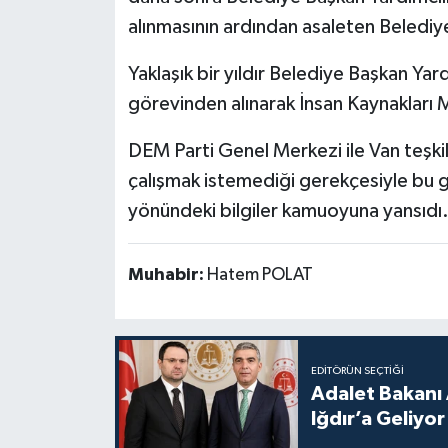
alınmasının ardından asaleten Belediy
Yaklaşık bir yıldır Belediye Başkan Ya
görevinden alınarak İnsan Kaynakları
DEM Parti Genel Merkezi ile Van teşkil
çalışmak istemediği gerekçesiyle bu gör
yönündeki bilgiler kamuoyuna yansıdı
Muhabir:
Hatem POLAT
EDITÖRÜN SEÇTIĞI
Adalet Bakanı 
Iğdır’a Geliyor