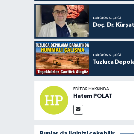
EDITÖRÜN SEÇTIĞI
Doç. Dr. Kürşa
EDITÖRÜN SEÇTIĞI
Tuzluca Depol
EDITÖR HAKKINDA
Hatem POLAT
Bunlar da ilginizi çekebilir