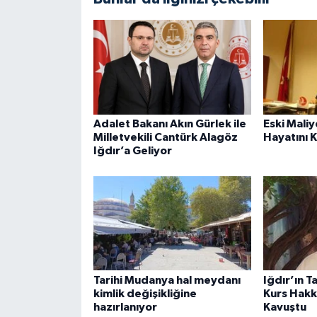
Adalet Bakanı Akın Gürlek ile
Eski Mali
Milletvekili Cantürk Alagöz
Hayatını 
Iğdır’a Geliyor
Tarihi Mudanya hal meydanı
Iğdır’ın T
kimlik değişikliğine
Kurs Hakk
hazırlanıyor
Kavuştu