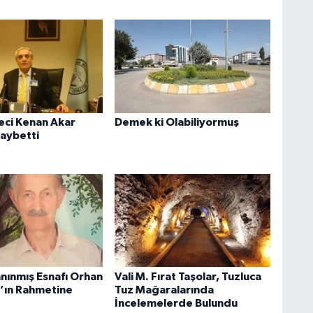
yeci Kenan Akar
Demek ki Olabiliyormuş
Kaybetti
anınmış Esnafı Orhan
Vali M. Fırat Taşolar, Tuzluca
’ın Rahmetine
Tuz Mağaralarında
İncelemelerde Bulundu