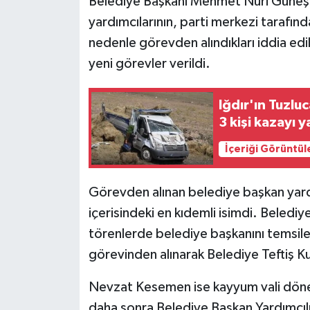
Belediye Başkanı Mehmet Nuri Güneş 
yardımcılarının, parti merkezi tarafın
nedenle görevden alındıkları iddia edi
yeni görevler verildi.
Iğdır'ın Tuzlu
3 kişi kazayı 
İçeriği Görüntül
Görevden alınan belediye başkan yard
içerisindeki en kıdemli isimdi. Belediy
törenlerde belediye başkanını temsile
görevinden alınarak Belediye Teftiş K
Nevzat Kesemen ise kayyum vali dö
daha sonra Belediye Başkan Yardımcıl