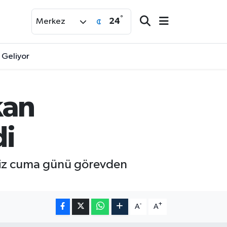
°
24
Merkez
a Geliyor
kan
di
imiz cuma günü görevden
-
+
A
A