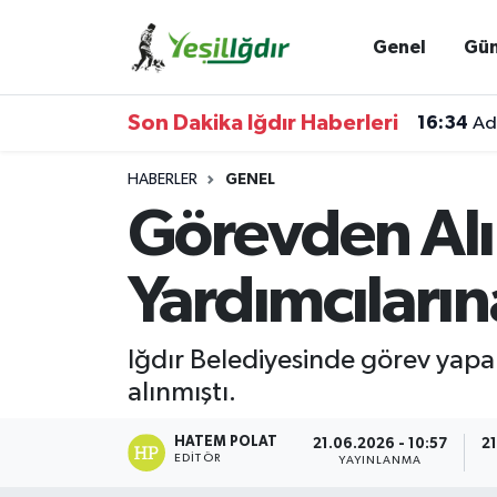
Genel
Gü
Iğdır Nöbetçi Eczaneler
Son Dakika Iğdır Haberleri
16:34
Ada
Iğdır Hava Durumu
HABERLER
GENEL
İğdir Namaz Vakitleri
Görevden Alı
Iğdır Trafik Yoğunluk Haritası
Yardımcıların
Süper Lig Puan Durumu ve Fikstür
Iğdır Belediyesinde görev yap
Tüm Manşetler
alınmıştı.
Son Dakika Haberleri
HATEM POLAT
21.06.2026 - 10:57
21
EDITÖR
YAYINLANMA
Haber Arşivi