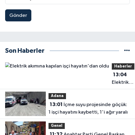
Gönder
Son Haberler
Haberler
13:04
Elektrik
akımına
Adana
kapılan işç
13:01
İçme suyu projesinde göçük:
hayatın'd
1 işçi hayatını kaybetti, 1'i ağır yaralı
oldu
Genel
11:32
Anahtar Parti Genel Başkan