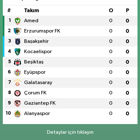
#
Takım
O
P
1
Amed
0
0
2
Erzurumspor FK
0
0
3
Başakşehir
0
0
4
Kocaelispor
0
0
5
Beşiktaş
0
0
6
Eyüpspor
0
0
7
Galatasaray
0
0
8
Çorum FK
0
0
9
Gaziantep FK
0
0
10
Alanyaspor
0
0
Detaylar için tıklayın