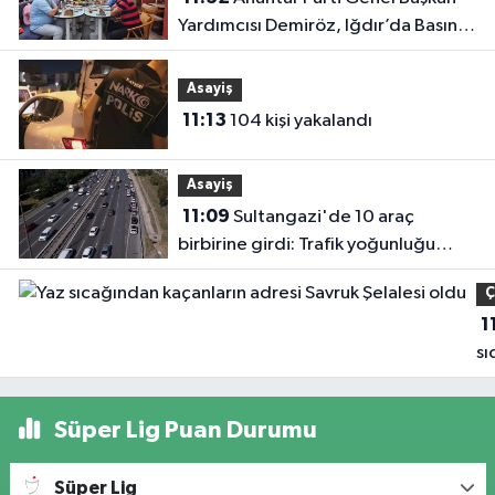
Yardımcısı Demiröz, Iğdır’da Basın
Mensuplarıyla Buluştu
Asayiş
11:13
104 kişi yakalandı
Asayiş
11:09
Sultangazi'de 10 araç
birbirine girdi: Trafik yoğunluğu
havadan görüntülendi
Ç
1
sı
ka
ad
Süper Lig Puan Durumu
Sa
Şe
Süper Lig
ol