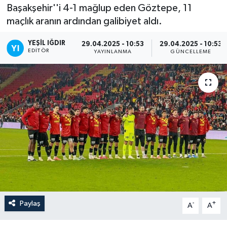
Başakşehir''i 4-1 mağlup eden Göztepe, 11
maçlık aranın ardından galibiyet aldı.
YEŞIL IĞDIR
29.04.2025 - 10:53
29.04.2025 - 10:53
EDITÖR
YAYINLANMA
GÜNCELLEME
Paylaş
-
+
A
A