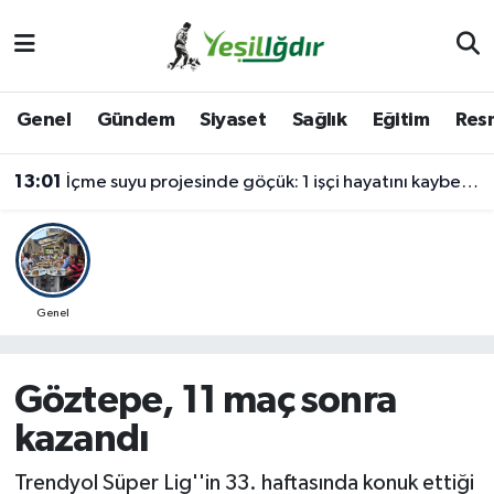
Iğdır Nöbetçi Eczaneler
Genel
Gündem
Siyaset
Sağlık
Eğitim
Resm
Iğdır Hava Durumu
13:01
İçme suyu projesinde göçük: 1 işçi hayatını kaybetti, 1'i ağır yaralı
İğdir Namaz Vakitleri
Iğdır Trafik Yoğunluk Haritası
Süper Lig Puan Durumu ve Fikstür
Genel
Tüm Manşetler
Göztepe, 11 maç sonra
Son Dakika Haberleri
kazandı
Haber Arşivi
Trendyol Süper Lig''in 33. haftasında konuk ettiği