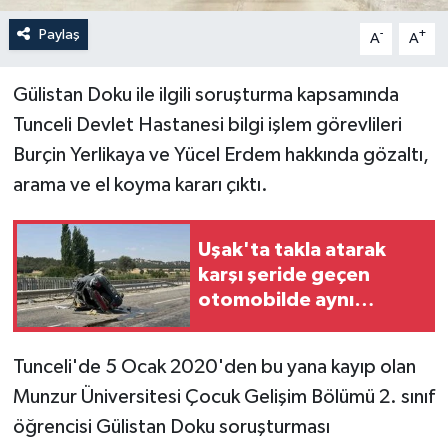
Paylaş
-
+
A
A
Gülistan Doku ile ilgili soruşturma kapsamında
Tunceli Devlet Hastanesi bilgi işlem görevlileri
Burçin Yerlikaya ve Yücel Erdem hakkında gözaltı,
arama ve el koyma kararı çıktı.
Uşak'ta takla atarak
karşı şeride geçen
otomobilde aynı
aileden 4 kişi yaralandı
Tunceli'de 5 Ocak 2020'den bu yana kayıp olan
Munzur Üniversitesi Çocuk Gelişim Bölümü 2. sınıf
öğrencisi Gülistan Doku soruşturması