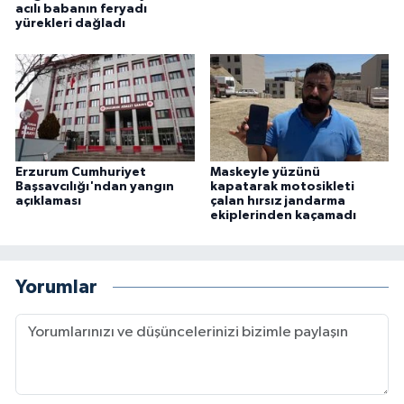
acılı babanın feryadı
yürekleri dağladı
Erzurum Cumhuriyet
Maskeyle yüzünü
Başsavcılığı'ndan yangın
kapatarak motosikleti
açıklaması
çalan hırsız jandarma
ekiplerinden kaçamadı
Yorumlar