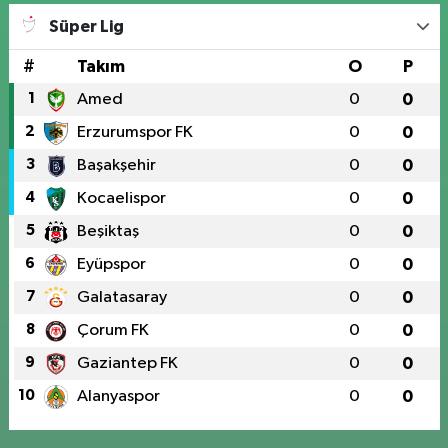
Süper Lig
#
Takım
O
P
1
Amed
0
0
2
Erzurumspor FK
0
0
3
Başakşehir
0
0
4
Kocaelispor
0
0
5
Beşiktaş
0
0
6
Eyüpspor
0
0
7
Galatasaray
0
0
8
Çorum FK
0
0
9
Gaziantep FK
0
0
10
Alanyaspor
0
0