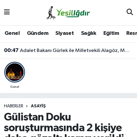
Iğdır Nöbetçi Eczaneler
Genel
Gündem
Siyaset
Sağlık
Eğitim
Resm
Iğdır Hava Durumu
00:47
Adalet Bakanı Gürlek ile Milletvekili Alagöz, MHP İl Başkanlığını Ziyaret Etti
İğdir Namaz Vakitleri
Iğdır Trafik Yoğunluk Haritası
Süper Lig Puan Durumu ve Fikstür
Genel
Tüm Manşetler
HABERLER
ASAYIŞ
Gülistan Doku
Son Dakika Haberleri
soruşturmasında 2 kişiye
Haber Arşivi