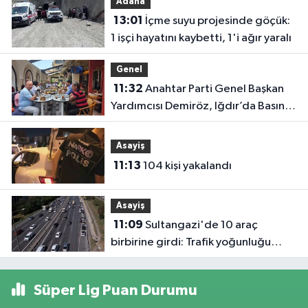
Adana
kapılan işç
13:01
İçme suyu projesinde göçük:
hayatın'd
1 işçi hayatını kaybetti, 1'i ağır yaralı
oldu
Genel
11:32
Anahtar Parti Genel Başkan
Yardımcısı Demiröz, Iğdır’da Basın
Mensuplarıyla Buluştu
Asayiş
11:13
104 kişi yakalandı
Asayiş
11:09
Sultangazi'de 10 araç
birbirine girdi: Trafik yoğunluğu
havadan görüntülendi
Süper Lig Puan Durumu