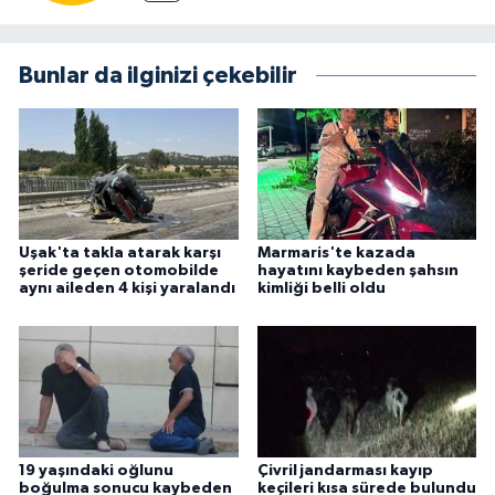
Bunlar da ilginizi çekebilir
Uşak'ta takla atarak karşı
Marmaris'te kazada
şeride geçen otomobilde
hayatını kaybeden şahsın
aynı aileden 4 kişi yaralandı
kimliği belli oldu
19 yaşındaki oğlunu
Çivril jandarması kayıp
boğulma sonucu kaybeden
keçileri kısa sürede bulundu