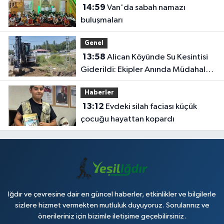
14:59
Van'da sabah namazı
buluşmaları
Genel
13:58
Alican Köyünde Su Kesintisi
Giderildi: Ekipler Anında Müdahale
Etti
Haberler
13:12
Evdeki silah faciası küçük
çocuğu hayattan kopardı
Iğdır ve çevresine dair en güncel haberler, etkinlikler ve bilgilerle
sizlere hizmet vermekten mutluluk duyuyoruz. Sorularınız ve
önerileriniz için bizimle iletişime geçebilirsiniz.