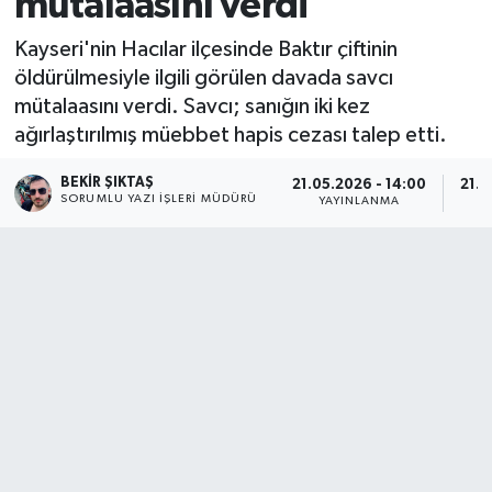
mütalaasını verdi
Kayseri'nin Hacılar ilçesinde Baktır çiftinin
öldürülmesiyle ilgili görülen davada savcı
mütalaasını verdi. Savcı; sanığın iki kez
ağırlaştırılmış müebbet hapis cezası talep etti.
BEKIR ŞIKTAŞ
21.05.2026 - 14:00
21.0
SORUMLU YAZI İŞLERI MÜDÜRÜ
YAYINLANMA
G