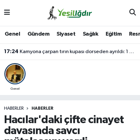
Iğdır Nöbetçi Eczaneler
Genel
Gündem
Siyaset
Sağlık
Eğitim
Resm
Iğdır Hava Durumu
17:24
Kamyona çarpan tırın kupası dorseden ayrıldı: 1 ağır yaralı
İğdir Namaz Vakitleri
Iğdır Trafik Yoğunluk Haritası
Süper Lig Puan Durumu ve Fikstür
Genel
Tüm Manşetler
HABERLER
HABERLER
Hacılar'daki çifte cinayet
Son Dakika Haberleri
davasında savcı
Haber Arşivi