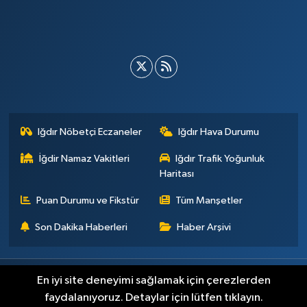
Iğdır Nöbetçi Eczaneler
Iğdır Hava Durumu
İğdir Namaz Vakitleri
Iğdır Trafik Yoğunluk
Haritası
Puan Durumu ve Fikstür
Tüm Manşetler
Son Dakika Haberleri
Haber Arşivi
Künye
İletişim
Çerez Politikası
Gizlilik ilkeleri
En iyi site deneyimi sağlamak için çerezlerden
faydalanıyoruz. Detaylar için lütfen tıklayın.