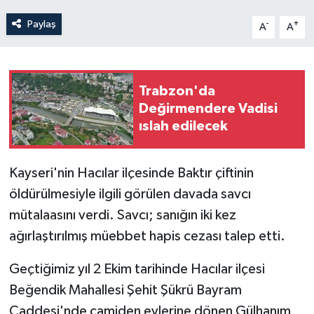
Paylaş
-
+
A
A
Trabzon'da
Değirmendere Vadisi
ıslah edilecek
Kayseri'nin Hacılar ilçesinde Baktır çiftinin
öldürülmesiyle ilgili görülen davada savcı
mütalaasını verdi. Savcı; sanığın iki kez
ağırlaştırılmış müebbet hapis cezası talep etti.
Geçtiğimiz yıl 2 Ekim tarihinde Hacılar ilçesi
Beğendik Mahallesi Şehit Şükrü Bayram
Caddesi'nde camiden evlerine dönen Gülhanım