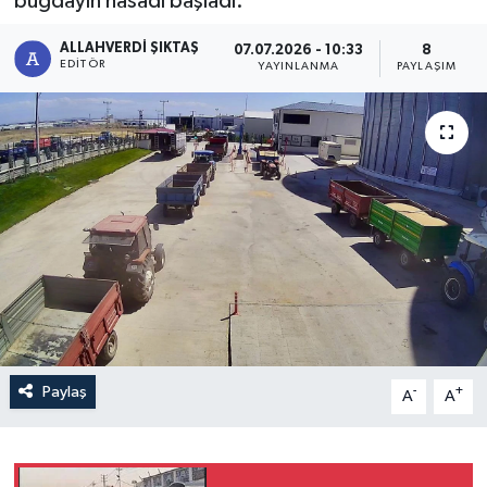
buğdayın hasadı başladı.
ALLAHVERDI ŞIKTAŞ
07.07.2026 - 10:33
8
EDITÖR
YAYINLANMA
PAYLAŞIM
Paylaş
-
+
A
A