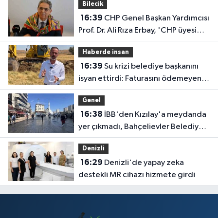
Bilecik
16:39
CHP Genel Başkan Yardımcısı
Prof. Dr. Ali Rıza Erbay, 'CHP üyesi
olmak inanç ister, emek ister, yürek
Haberde insan
ister'
16:39
Su krizi belediye başkanını
isyan ettirdi: Faturasını ödemeyen
vatandaşlara böyle seslendi
Genel
16:38
İBB'den Kızılay'a meydanda
yer çıkmadı, Bahçelievler Belediyesi
yer tahsis etti
Denizli
16:29
Denizli'de yapay zeka
destekli MR cihazı hizmete girdi