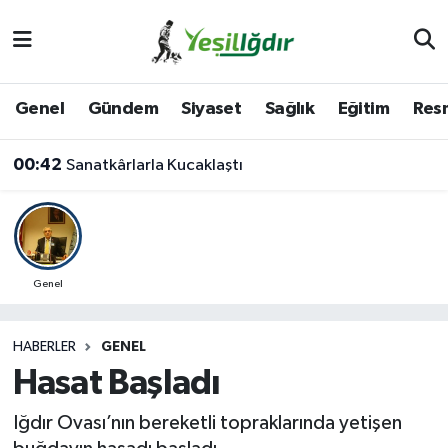
Iğdır Nöbetçi Eczaneler
Genel
Gündem
Siyaset
Sağlık
Eğitim
Resm
Iğdır Hava Durumu
00:42
Sanatkârlarla Kucaklaştı
İğdir Namaz Vakitleri
Iğdır Trafik Yoğunluk Haritası
Süper Lig Puan Durumu ve Fikstür
Genel
Tüm Manşetler
HABERLER
GENEL
Hasat Başladı
Son Dakika Haberleri
Iğdır Ovası’nın bereketli topraklarında yetişen
Haber Arşivi