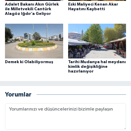
Adalet Bakanı Akın Gürlek
Eski Maliyeci Kenan Akar
ile Milletvekili Cantürk
Hayatını Kaybetti
Alagöz Iğdır’a Geliyor
Demek ki Olabiliyormuş
Tarihi Mudanya hal meydanı
kimlik değişikliğine
hazırlanıyor
Yorumlar