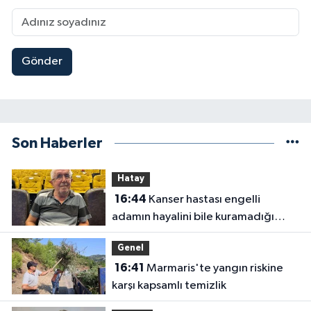
Gönder
Son Haberler
Hatay
16:44
Kanser hastası engelli
adamın hayalini bile kuramadığı
evine kavuşunca döktüğü gözyaşı
Genel
duygulandırdı
16:41
Marmaris'te yangın riskine
karşı kapsamlı temizlik