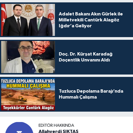
Adalet Bakanı Akın Gürlek ile
Milletvekili Cantürk Alagöz
Iğdır’a Geliyor
Doç. Dr. Kürşat Karadağ
Doçentlik Unvanını Aldı
Tuzluca Depolama Barajı’nda
Hummalı Çalışma
EDITÖR HAKKINDA
Allahverdi ŞIKTAŞ