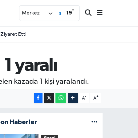
°
19
Merkez
 Ziyaret Etti
1 yaralı
len kazada 1 kişi yaralandı.
-
+
A
A
Son Haberler