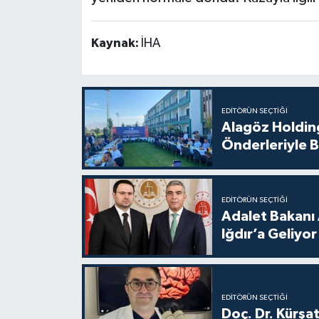
Kaynak:
İHA
EDITÖRÜN SEÇTIĞI
Alagöz Holding
Önderleriyle B
EDITÖRÜN SEÇTIĞI
Adalet Bakanı 
Iğdır’a Geliyor
EDITÖRÜN SEÇTIĞI
Doç. Dr. Kürşa