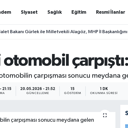
ndem
Siyaset
Sağlık
Eğitim
Resmi İlanlar
alet Bakanı Gürlek ile Milletvekili Alagöz, MHP İl Başkanlığını
otomobil çarpıştı: 
ki otomobilin çarpışması sonucu meydana ge
 21:15
20.05.2026 - 21:52
15
1 DK
NMA
GÜNCELLEME
GÖSTERIM
OKUNMA SÜRESI
mobilin çarpışması sonucu meydana gelen