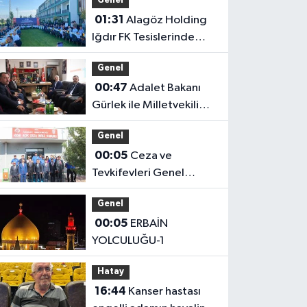
Genel
01:31
Alagöz Holding
Iğdır FK Tesislerinde
Kanaat Önderleriyle Bir
Genel
Araya Geldiler
00:47
Adalet Bakanı
Gürlek ile Milletvekili
Alagöz, MHP İl
Genel
Başkanlığını Ziyaret Etti
00:05
Ceza ve
Tevkifevleri Genel
Müdürü Çelebi
Genel
Yılmaz’dan Iğdır’daki
00:05
ERBAİN
Kurumlara Ziyaret ve
YOLCULUĞU-1
Üretim İncelemesi
Hatay
16:44
Kanser hastası