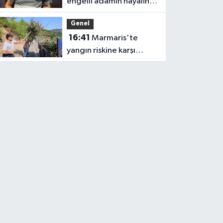
engelli adamın hayalini
bile kuramadığı evine
Genel
kavuşunca döktüğü
16:41
Marmaris'te
gözyaşı duygulandırdı
yangın riskine karşı
kapsamlı temizlik