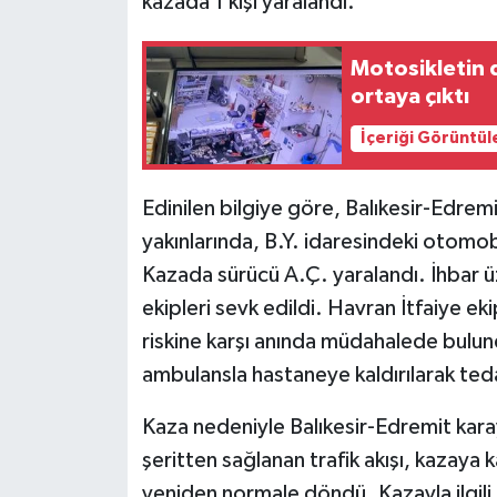
kazada 1 kişi yaralandı.
Motosikletin 
ortaya çıktı
İçeriği Görüntül
Edinilen bilgiye göre, Balıkesir-Edremi
yakınlarında, B.Y. idaresindeki otomob
Kazada sürücü A.Ç. yaralandı. İhbar üz
ekipleri sevk edildi. Havran İtfaiye e
riskine karşı anında müdahalede bulund
ambulansla hastaneye kaldırılarak tedav
Kaza nedeniyle Balıkesir-Edremit kar
şeritten sağlanan trafik akışı, kazaya 
yeniden normale döndü. Kazayla ilgili 