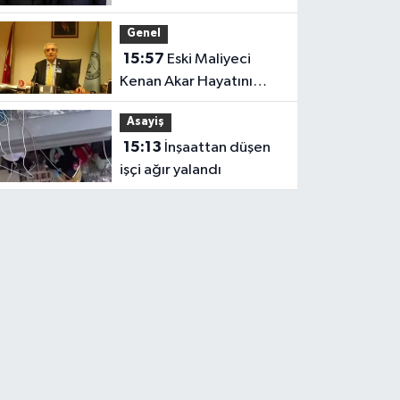
Milletvekili Cantürk
Genel
Alagöz Iğdır’a Geliyor
15:57
Eski Maliyeci
Kenan Akar Hayatını
Kaybetti
Asayiş
15:13
İnşaattan düşen
işçi ağır yalandı