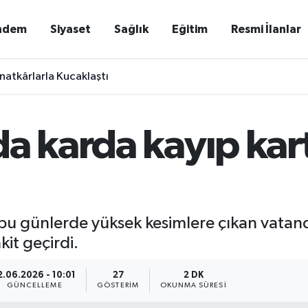
ndem
Siyaset
Sağlık
Eğitim
Resmi İlanlar
natkârlarla Kucaklaştı
da karda kayıp ka
 bu günlerde yüksek kesimlere çıkan vatand
it geçirdi.
2.06.2026 - 10:01
27
2 DK
GÜNCELLEME
GÖSTERIM
OKUNMA SÜRESI