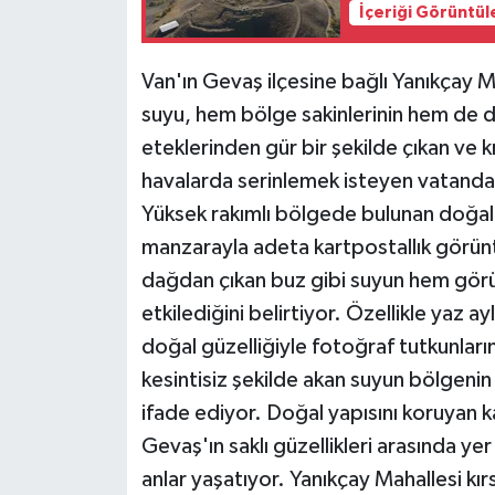
İçeriği Görüntül
Van'ın Gevaş ilçesine bağlı Yanıkçay M
suyu, hem bölge sakinlerinin hem de do
eteklerinden gür bir şekilde çıkan ve kr
havalarda serinlemek isteyen vatandaşl
Yüksek rakımlı bölgede bulunan doğal 
manzarayla adeta kartpostallık görün
dağdan çıkan buz gibi suyun hem görün
etkilediğini belirtiyor. Özellikle yaz ay
doğal güzelliğiyle fotoğraf tutkunlarının
kesintisiz şekilde akan suyun bölgeni
ifade ediyor. Doğal yapısını koruyan 
Gevaş'ın saklı güzellikleri arasında ye
anlar yaşatıyor. Yanıkçay Mahallesi kı