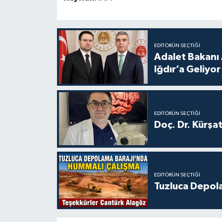
EDITÖRÜN SEÇTIĞI
Adalet Bakanı 
Iğdır’a Geliyor
EDITÖRÜN SEÇTIĞI
Doç. Dr. Kürşa
EDITÖRÜN SEÇTIĞI
Tuzluca Depol