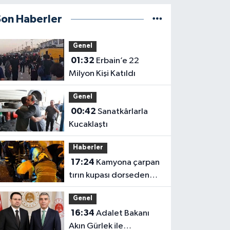
Son Haberler
Genel
01:32
Erbain’e 22
Milyon Kişi Katıldı
Genel
00:42
Sanatkârlarla
Kucaklaştı
Haberler
17:24
Kamyona çarpan
tırın kupası dorseden
ayrıldı: 1 ağır yaralı
Genel
16:34
Adalet Bakanı
Akın Gürlek ile