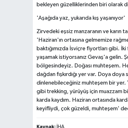
bekleyen güzelliklerinden biri olarak d
'Aşağıda yaz, yukarıda kış yaşanıyor'
Zirvedeki eşsiz manzaranın ve karın 
'Haziran'ın ortasına gelmemize rağmen
baktığımızda İsviçre fiyortları gibi. İk
yaşamak istiyorsanız Gevaş'a gelin. Ş
bölgesindeyiz. Doğası muhteşem. Hem
dağdan fışkırdığı yer var. Doya doya s
dinlenebileceğiniz muhteşem bir yer. 
gibi trekking, yürüyüş için muazzam 
karda kaydım. Haziran ortasında kar
keyifliydi, çok güzeldi, muhteşem' de
Kaynak:
İHA