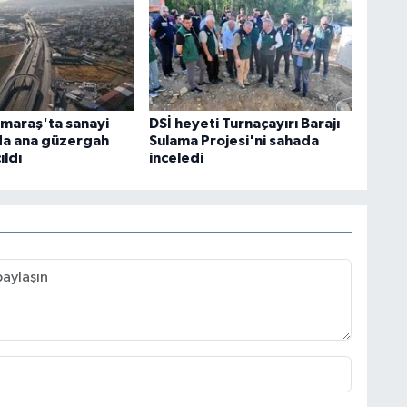
maraş'ta sanayi
DSİ heyeti Turnaçayırı Barajı
da ana güzergah
Sulama Projesi'ni sahada
ıldı
inceledi