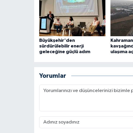
Büyükşehir'den
Kahraman
sürdürülebilir enerji
kavşağın
geleceğine güçlü adım
ulaşıma aç
Yorumlar