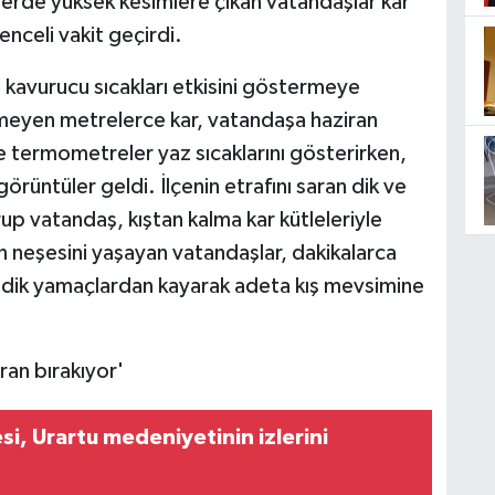
lerde yüksek kesimlere çıkan vatandaşlar kar
nceli vakit geçirdi.
 kavurucu sıcakları etkisini göstermeye
imeyen metrelerce kar, vatandaşa haziran
de termometreler yaz sıcaklarını gösterirken,
rüntüler geldi. İlçenin etrafını saran dik ve
rup vatandaş, kıştan kalma kar kütleleriyle
n neşesini yaşayan vatandaşlar, dakikalarca
 dik yamaçlardan kayarak adeta kış mevsimine
ran bırakıyor'
si, Urartu medeniyetinin izlerini