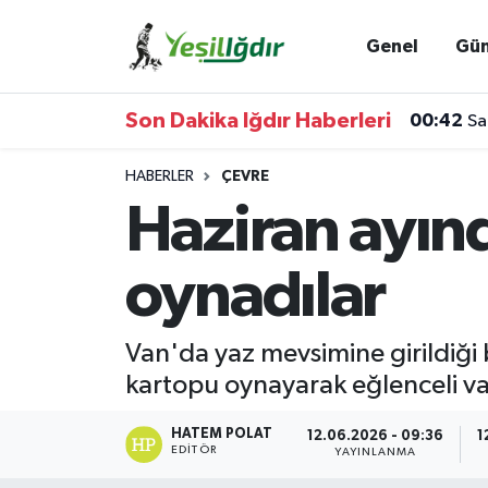
Genel
Gü
Iğdır Nöbetçi Eczaneler
Son Dakika Iğdır Haberleri
00:42
Sa
Iğdır Hava Durumu
HABERLER
ÇEVRE
İğdir Namaz Vakitleri
Haziran ayın
Iğdır Trafik Yoğunluk Haritası
oynadılar
Süper Lig Puan Durumu ve Fikstür
Van'da yaz mevsimine girildiği
Tüm Manşetler
kartopu oynayarak eğlenceli vak
Son Dakika Haberleri
HATEM POLAT
12.06.2026 - 09:36
1
EDITÖR
YAYINLANMA
Haber Arşivi