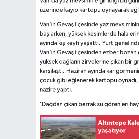
Van'da yaz mevsimine girildiği bu gün
üzerinde kayıp kartopu oynayarak eğle
Van'ın Gevaş ilçesinde yaz mevsiminin
başlarken, yüksek kesimlerde hala er
ayında kış keyfi yaşattı. Yurt genelin
Van'ın Gevaş ilçesinden ezber bozan gö
yüksek dağların zirvelerine çıkan bir g
karşılaştı. Haziran ayında kar görmeni
çocuk gibi eğlenerek kartopu oynadı,
nazire yaptı.
'Dağdan çıkan berrak su görenleri hay
Altıntepe Kale
yaşatıyor