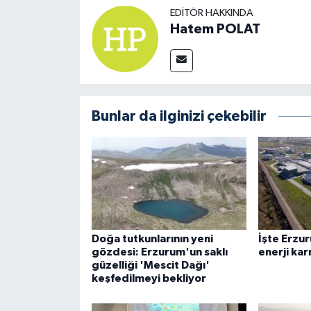
EDITÖR HAKKINDA
Hatem POLAT
Bunlar da ilginizi çekebilir
Doğa tutkunlarının yeni
İşte Erzu
gözdesi: Erzurum'un saklı
enerji kar
güzelliği 'Mescit Dağı'
keşfedilmeyi bekliyor