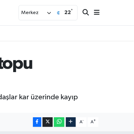
°
22
Merkez
rtopu
aşlar kar üzerinde kayıp
-
+
A
A