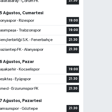
alatasaray - Çorum FK
21:30
5 Ağustos, Cumartesi
onyaspor - Rizespor
19:00
asımpaşa - Trabzonspor
19:00
ençlerbirliği S.K. - Fenerbahçe
21:30
aziantep FK - Alanyaspor
21:30
6 Ağustos, Pazar
aşakşehir - Kocaelispor
19:00
eşiktaş - Eyüpspor
21:30
med - Erzurumspor FK
21:30
7 Ağustos, Pazartesi
amsunspor - Göztepe
21:30