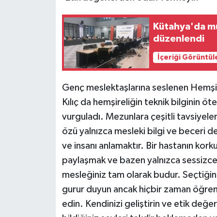
Kütahya'da muh
düzenlendi
İçeriği Görüntül
Genç meslektaşlarına seslenen Hemşire
Kılıç da hemşireliğin teknik bilginin 
vurguladı. Mezunlara çeşitli tavsiyeler
özü yalnızca mesleki bilgi ve beceri d
ve insanı anlamaktır. Bir hastanın korku
paylaşmak ve bazen yalnızca sessizce 
mesleğiniz tam olarak budur. Seçtiği
gurur duyun ancak hiçbir zaman öğre
edin. Kendinizi geliştirin ve etik de