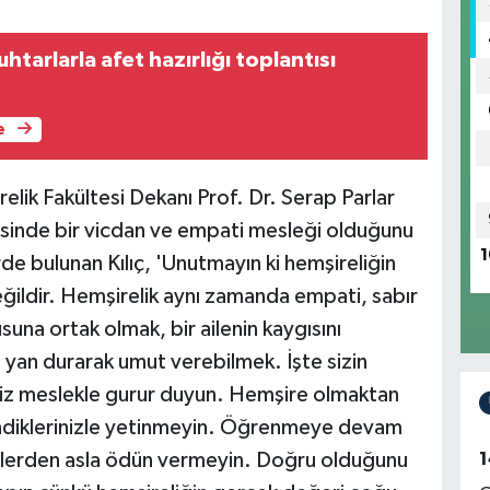
tarlarla afet hazırlığı toplantısı
e
lik Fakültesi Dekanı Prof. Dr. Serap Parlar
ötesinde bir vicdan ve empati mesleği olduğunu
1
de bulunan Kılıç, 'Unutmayın ki hemşireliğin
eğildir. Hemşirelik aynı zamanda empati, sabır
suna ortak olmak, bir ailenin kaygısını
yan durarak umut verebilmek. İşte sizin
niz meslekle gurur duyun. Hemşire olmaktan
ndiklerinizle yetinmeyin. Öğrenmeye devam
1
ğerlerden asla ödün vermeyin. Doğru olduğunu