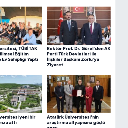
versitesi, TÜBİTAK
Rektör Prof. Dr. Gürel’den AK
ilimsel Eğitim
Parti Türk Devletleri ile
e Ev Sahipliği Yaptı
İlişkiler Başkanı Zorlu’ya
Ziyaret
ersitesi yeni bir
Atatürk Üniversitesi'nin
mza attı
araştırma altyapısına güçlü
onay