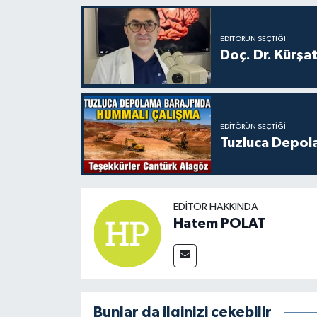
EDITÖRÜN SEÇTIĞI
Doç. Dr. Kürşa
EDITÖRÜN SEÇTIĞI
Tuzluca Depol
EDITÖR HAKKINDA
Hatem POLAT
Bunlar da ilginizi çekebilir