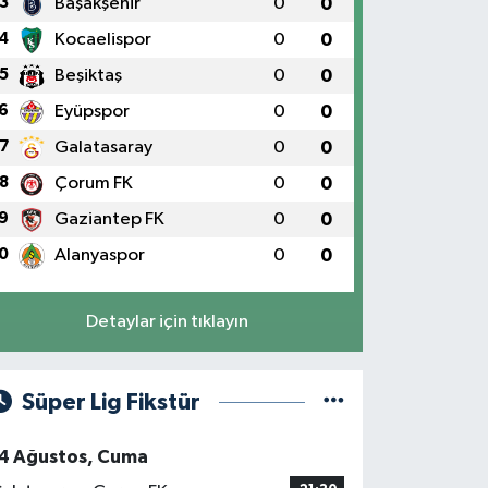
3
Başakşehir
0
0
4
Kocaelispor
0
0
5
Beşiktaş
0
0
6
Eyüpspor
0
0
7
Galatasaray
0
0
8
Çorum FK
0
0
9
Gaziantep FK
0
0
0
Alanyaspor
0
0
Detaylar için tıklayın
Süper Lig Fikstür
4 Ağustos, Cuma