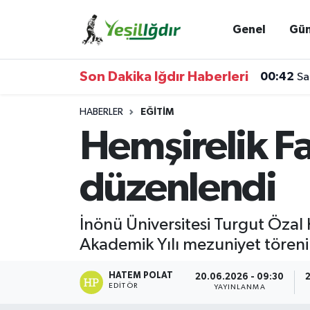
Genel
Gü
Iğdır Nöbetçi Eczaneler
Son Dakika Iğdır Haberleri
00:42
Sa
Iğdır Hava Durumu
HABERLER
EĞITIM
İğdir Namaz Vakitleri
Hemşirelik F
Iğdır Trafik Yoğunluk Haritası
düzenlendi
Süper Lig Puan Durumu ve Fikstür
İnönü Üniversitesi Turgut Özal
Tüm Manşetler
Akademik Yılı mezuniyet töreni 
Son Dakika Haberleri
HATEM POLAT
20.06.2026 - 09:30
EDITÖR
YAYINLANMA
Haber Arşivi