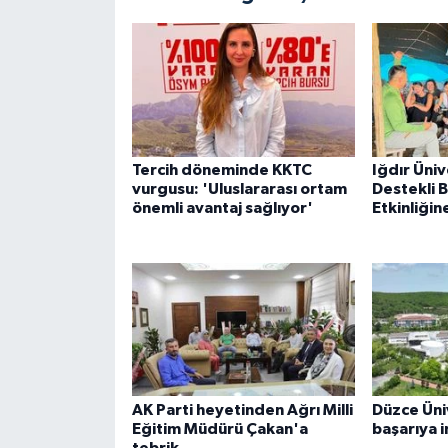
Tercih döneminde KKTC
Iğdır Üni
vurgusu: 'Uluslararası ortam
Destekli B
önemli avantaj sağlıyor'
Etkinliğin
AK Parti heyetinden Ağrı Milli
Düzce Üniv
Eğitim Müdürü Çakan'a
başarıya i
tebrik