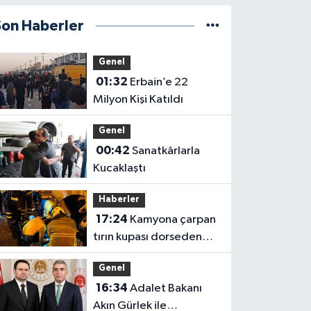
Son Haberler
Genel
01:32
Erbain’e 22
Milyon Kişi Katıldı
Genel
00:42
Sanatkârlarla
Kucaklaştı
Haberler
17:24
Kamyona çarpan
tırın kupası dorseden
ayrıldı: 1 ağır yaralı
Genel
16:34
Adalet Bakanı
Akın Gürlek ile