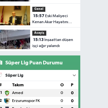
Milletvekili Cantürk
Genel
Alagöz Iğdır’a Geliyor
15:57
Eski Maliyeci
Kenan Akar Hayatını
Kaybetti
Asayiş
15:13
İnşaattan düşen
işçi ağır yalandı
Süper Lig Puan Durumu
Süper Lig
#
Takım
O
P
1
Amed
0
0
2
Erzurumspor FK
0
0