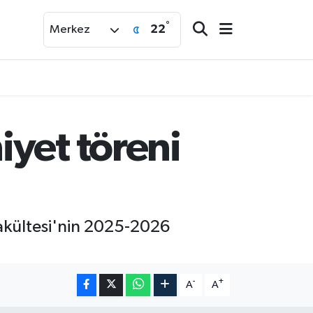
°
22
Merkez
yet töreni
Fakültesi'nin 2025-2026
-
+
A
A