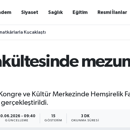
ndem
Siyaset
Sağlık
Eğitim
Resmi İlanlar
natkârlarla Kucaklaştı
akültesinde mezuni
 Kongre ve Kültür Merkezinde Hemşirelik 
gerçekleştirildi.
20.06.2026 - 09:40
15
3 DK
GÜNCELLEME
GÖSTERIM
OKUNMA SÜRESI