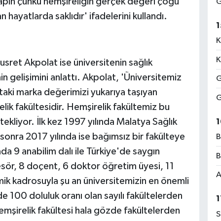
yapın çünkü hemşireliğin gerçek değeri çoğu
G
hayatlarda saklıdır' ifadelerini kullandı.
1
K
K
usret Akpolat ise üniversitenin sağlık
n gelişimini anlattı. Akpolat, 'Üniversitemiz
G
ktaki marka değerimizi yukarıya taşıyan
G
lik fakültesidir. Hemşirelik fakültemiz bu
tekliyor. İlk kez 1997 yılında Malatya Sağlık
1
sonra 2017 yılında ise bağımsız bir fakülteye
B
 9 anabilim dalı ile Türkiye'de saygın
B
fesör, 8 doçent, 6 doktor öğretim üyesi, 11
A
ik kadrosuyla şu an üniversitemizin en önemli
de 100 doluluk oranı olan sayılı fakültelerden
1
emşirelik fakültesi hala gözde fakültelerden
S