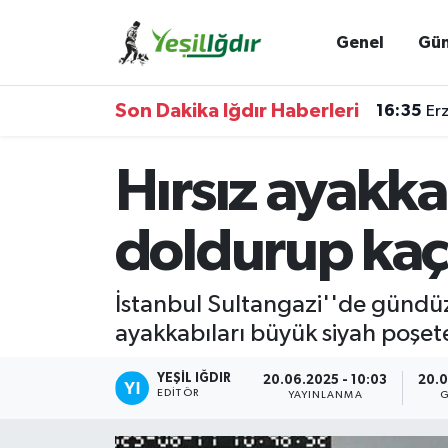
Genel
Gü
Iğdır Nöbetçi Eczaneler
Son Dakika Iğdır Haberleri
16:35
Erz
Iğdır Hava Durumu
Hırsız ayakka
İğdir Namaz Vakitleri
Iğdır Trafik Yoğunluk Haritası
doldurup kaç
Süper Lig Puan Durumu ve Fikstür
İstanbul Sultangazi''de gündüz 
ayakkabıları büyük siyah poşet
Tüm Manşetler
YEŞIL IĞDIR
Son Dakika Haberleri
20.06.2025 - 10:03
20.0
EDITÖR
YAYINLANMA
G
Haber Arşivi