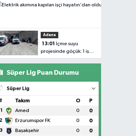
Haberler
ekosistemine daha
13:04
güçlü şekilde dâhil
Elektrik
edilmeli'
akımına
Adana
kapılan işçi
13:01
İçme suyu
hayatın'dan
projesinde göçük: 1 işçi
oldu
hayatını kaybetti, 1'i
ağır yaralı
Süper Lig Puan Durumu
Süper Lig
#
Takım
O
P
1
Amed
0
0
2
Erzurumspor FK
0
0
3
Başakşehir
0
0