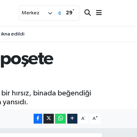
°
29
Merkez
ikna edildi
 poşete
bir hırsız, binada beğendiği
 yansıdı.
-
+
A
A