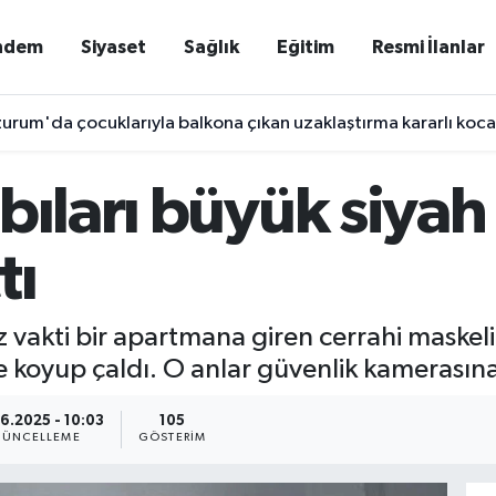
ndem
Siyaset
Sağlık
Eğitim
Resmi İlanlar
urum'da çocuklarıyla balkona çıkan uzaklaştırma kararlı koca 
bıları büyük siyah
tı
vakti bir apartmana giren cerrahi maskeli 
e koyup çaldı. O anlar güvenlik kamerasına
6.2025 - 10:03
105
ÜNCELLEME
GÖSTERIM