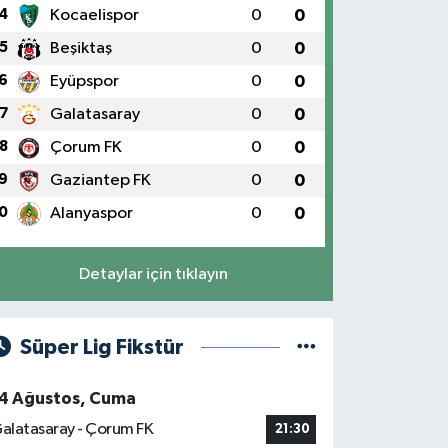
4
Kocaelispor
0
0
5
Beşiktaş
0
0
6
Eyüpspor
0
0
7
Galatasaray
0
0
8
Çorum FK
0
0
9
Gaziantep FK
0
0
0
Alanyaspor
0
0
Detaylar için tıklayın
Süper Lig Fikstür
4 Ağustos, Cuma
alatasaray - Çorum FK
21:30