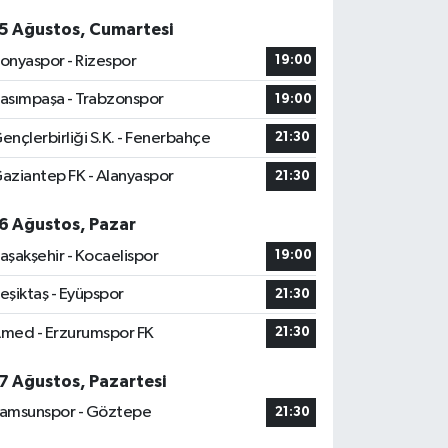
5 Ağustos, Cumartesi
onyaspor - Rizespor
19:00
asımpaşa - Trabzonspor
19:00
ençlerbirliği S.K. - Fenerbahçe
21:30
aziantep FK - Alanyaspor
21:30
6 Ağustos, Pazar
aşakşehir - Kocaelispor
19:00
eşiktaş - Eyüpspor
21:30
med - Erzurumspor FK
21:30
7 Ağustos, Pazartesi
amsunspor - Göztepe
21:30