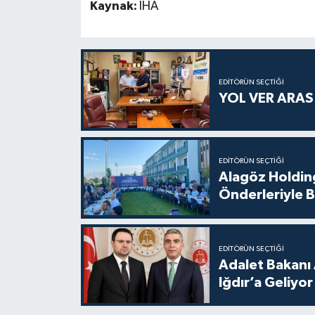
Kaynak:
İHA
EDITÖRÜN SEÇTIĞI
YOL VER ARA
EDITÖRÜN SEÇTIĞI
Alagöz Holding
Önderleriyle B
EDITÖRÜN SEÇTIĞI
Adalet Bakanı 
Iğdır’a Geliyor