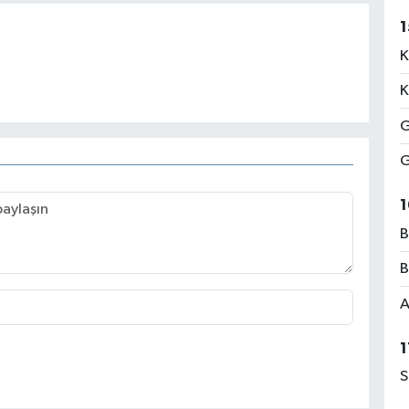
1
K
K
G
G
1
B
B
A
1
S