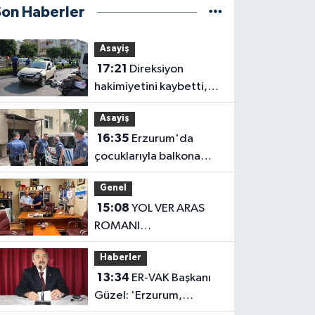
Son Haberler
Asayiş
17:21
Direksiyon
hakimiyetini kaybetti,
karşı şeritteki otomobile
Asayiş
çarptı
16:35
Erzurum'da
çocuklarıyla balkona
çıkan uzaklaştırma
Genel
kararlı koca ikna edildi
15:08
YOL VER ARAS
ROMANI
OKUYUCUSUYLA
Haberler
BULUŞTU
13:34
ER-VAK Başkanı
Güzel: 'Erzurum,
savunma sanayii