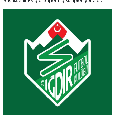
Başakşehir FK gibi Süper Lig kulüpleri yer aldı.