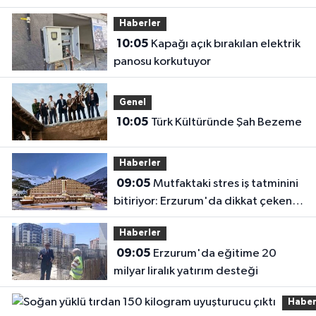
Haberler
10:05
Kapağı açık bırakılan elektrik
panosu korkutuyor
Genel
10:05
Türk Kültüründe Şah Bezeme
Haberler
09:05
Mutfaktaki stres iş tatminini
bitiriyor: Erzurum'da dikkat çeken
araştırma
Haberler
09:05
Erzurum'da eğitime 20
milyar liralık yatırım desteği
Haber