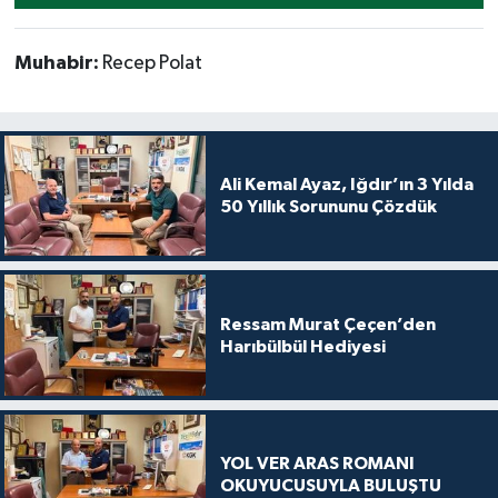
Muhabir:
Recep Polat
Ali Kemal Ayaz, Iğdır’ın 3 Yılda
50 Yıllık Sorununu Çözdük
Ressam Murat Çeçen’den
Harıbülbül Hediyesi
YOL VER ARAS ROMANI
OKUYUCUSUYLA BULUŞTU