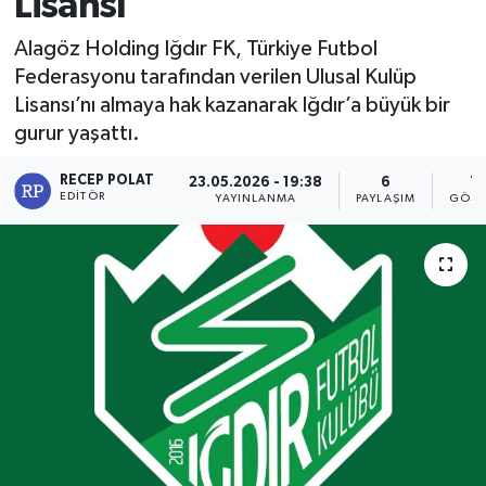
Lisansı
Alagöz Holding Iğdır FK, Türkiye Futbol
Federasyonu tarafından verilen Ulusal Kulüp
Lisansı’nı almaya hak kazanarak Iğdır’a büyük bir
gurur yaşattı.
RECEP POLAT
23.05.2026 - 19:38
6
71
EDITÖR
YAYINLANMA
PAYLAŞIM
GÖST