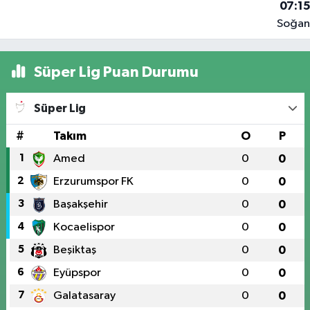
07:1
Soğan
yüklü
tırdan
Süper Lig Puan Durumu
kilog
uyuşt
Süper Lig
çıktı
#
Takım
O
P
1
Amed
0
0
2
Erzurumspor FK
0
0
3
Başakşehir
0
0
4
Kocaelispor
0
0
5
Beşiktaş
0
0
6
Eyüpspor
0
0
7
Galatasaray
0
0