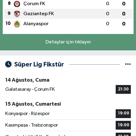
8
Çorum FK
0
0
9
Gaziantep FK
0
0
10
Alanyaspor
0
0
Detaylar için tıklayın
Süper Lig Fikstür
14 Ağustos, Cuma
Galatasaray - Çorum FK
21:30
15 Ağustos, Cumartesi
Konyaspor - Rizespor
19:00
Kasımpaşa - Trabzonspor
19:00