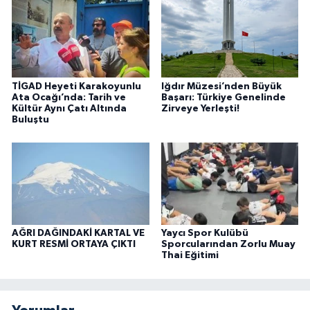
TİGAD Heyeti Karakoyunlu
Iğdır Müzesi’nden Büyük
Ata Ocağı’nda: Tarih ve
Başarı: Türkiye Genelinde
Kültür Aynı Çatı Altında
Zirveye Yerleşti!
Buluştu
AĞRI DAĞINDAKİ KARTAL VE
Yaycı Spor Kulübü
KURT RESMİ ORTAYA ÇIKTI
Sporcularından Zorlu Muay
Thai Eğitimi