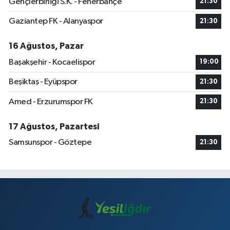
Gençlerbirliği S.K. - Fenerbahçe
21:30
Gaziantep FK - Alanyaspor
21:30
16 Ağustos, Pazar
Başakşehir - Kocaelispor
19:00
Beşiktaş - Eyüpspor
21:30
Amed - Erzurumspor FK
21:30
17 Ağustos, Pazartesi
Samsunspor - Göztepe
21:30