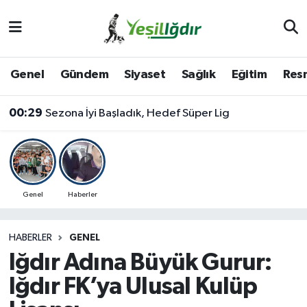
Iğdır Nöbetçi Eczaneler
Genel
Gündem
Siyaset
Sağlık
Eğitim
Resm
Iğdır Hava Durumu
00:29
Sezona İyi Başladık, Hedef Süper Lig
İğdir Namaz Vakitleri
Iğdır Trafik Yoğunluk Haritası
Süper Lig Puan Durumu ve Fikstür
Genel
Haberler
Tüm Manşetler
HABERLER
GENEL
Iğdır Adına Büyük Gurur:
Son Dakika Haberleri
Iğdır FK’ya Ulusal Kulüp
Haber Arşivi