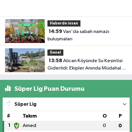
Haberde insan
14:59
Van'da sabah namazı
buluşmaları
Genel
13:58
Alican Köyünde Su Kesintisi
Giderildi: Ekipler Anında Müdahale
Etti
Süper Lig Puan Durumu
Süper Lig
#
Takım
O
P
1
Amed
0
0