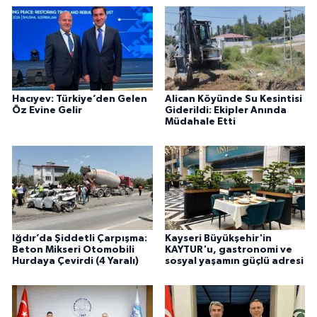
Hacıyev: Türkiye’den Gelen
Alican Köyünde Su Kesintisi
Öz Evine Gelir
Giderildi: Ekipler Anında
Müdahale Etti
Iğdır’da Şiddetli Çarpışma:
Kayseri Büyükşehir'in
Beton Mikseri Otomobili
KAYTUR'u, gastronomi ve
Hurdaya Çevirdi (4 Yaralı)
sosyal yaşamın güçlü adresi