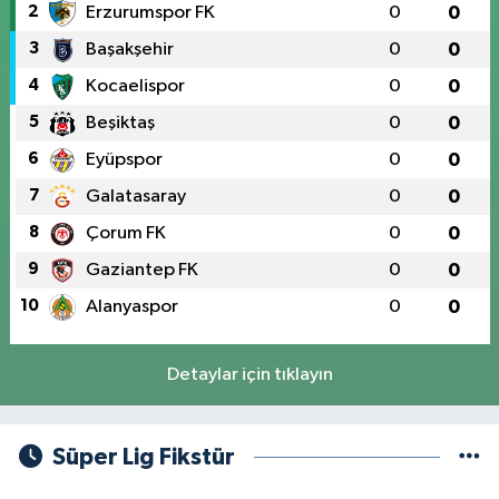
2
Erzurumspor FK
0
0
3
Başakşehir
0
0
4
Kocaelispor
0
0
5
Beşiktaş
0
0
6
Eyüpspor
0
0
7
Galatasaray
0
0
8
Çorum FK
0
0
9
Gaziantep FK
0
0
10
Alanyaspor
0
0
Detaylar için tıklayın
Süper Lig Fikstür