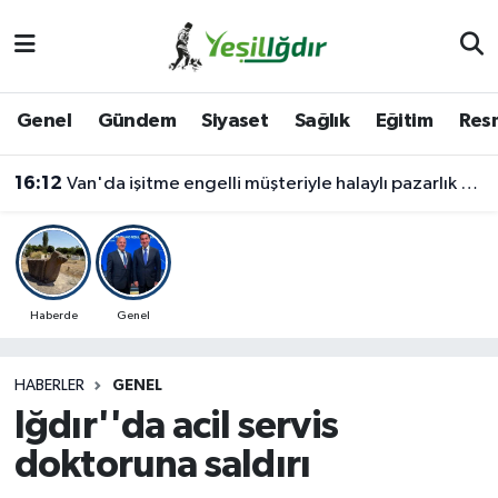
Iğdır Nöbetçi Eczaneler
Genel
Gündem
Siyaset
Sağlık
Eğitim
Resm
Iğdır Hava Durumu
16:12
Van'da işitme engelli müşteriyle halaylı pazarlık gülümsetti
İğdir Namaz Vakitleri
Iğdır Trafik Yoğunluk Haritası
Süper Lig Puan Durumu ve Fikstür
Haberde
Genel
Tüm Manşetler
HABERLER
GENEL
Iğdır''da acil servis
Son Dakika Haberleri
doktoruna saldırı
Haber Arşivi