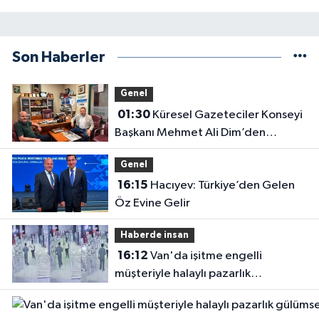
Son Haberler
Genel
01:30
Küresel Gazeteciler Konseyi
Başkanı Mehmet Ali Dim’den
Gazetemize Ziyaret
Genel
16:15
Hacıyev: Türkiye’den Gelen
Öz Evine Gelir
Haberde insan
16:12
Van'da işitme engelli
müşteriyle halaylı pazarlık
gülümsetti