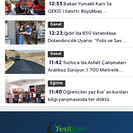
12:55
Bakan Yumaklı Kars'ta
GEKİS'i tanıttı: Büyükbaş
hayvancılıkta 'dijital kimlik' dönemi
Genel
başladı
12:23
Iğdır’da 850 Vatandaşa
Dolandırıcılık Uyarısı: “Polis ve Savcı
Para İstemez”
Genel
11:42
Tuzluca’da Asfalt Çalışmaları
Aralıksız Sürüyor: 1.700 Metrelik
Kısım Tamamlandı
Eğitim
11:40
Öğrenciler yaz Kur'an kursları
bilgi yarışmasında ter döktü