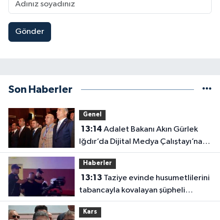
Gönder
Son Haberler
Genel
13:14
Adalet Bakanı Akın Gürlek
Iğdır’da Dijital Medya Çalıştayı’na
Katıldı
Haberler
13:13
Taziye evinde husumetlilerini
tabancayla kovalayan şüpheli
gözaltına alındı
Kars