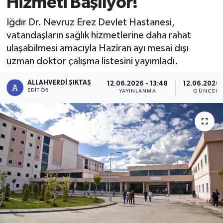
Hizmeti Başlıyor!
Iğdır Dr. Nevruz Erez Devlet Hastanesi,
vatandaşların sağlık hizmetlerine daha rahat
ulaşabilmesi amacıyla Haziran ayı mesai dışı
uzman doktor çalışma listesini yayımladı.
ALLAHVERDI ŞIKTAŞ
12.06.2026 - 13:48
12.06.2026 
EDITÖR
YAYINLANMA
GÜNCELL