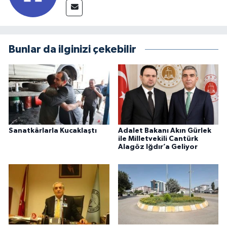
Bunlar da ilginizi çekebilir
Sanatkârlarla Kucaklaştı
Adalet Bakanı Akın Gürlek
ile Milletvekili Cantürk
Alagöz Iğdır’a Geliyor