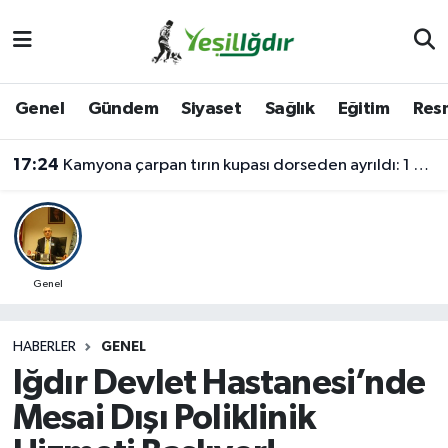
Iğdır Nöbetçi Eczaneler
Genel
Gündem
Siyaset
Sağlık
Eğitim
Resm
Iğdır Hava Durumu
17:24
Kamyona çarpan tırın kupası dorseden ayrıldı: 1 ağır yaralı
İğdir Namaz Vakitleri
Iğdır Trafik Yoğunluk Haritası
Süper Lig Puan Durumu ve Fikstür
Genel
Tüm Manşetler
HABERLER
GENEL
Iğdır Devlet Hastanesi’nde
Son Dakika Haberleri
Mesai Dışı Poliklinik
Haber Arşivi