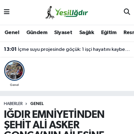
Iğdır Nöbetçi Eczaneler
Genel
Gündem
Siyaset
Sağlık
Eğitim
Resm
Iğdır Hava Durumu
13:01
İçme suyu projesinde göçük: 1 işçi hayatını kaybetti, 1'i ağır yaralı
İğdir Namaz Vakitleri
Iğdır Trafik Yoğunluk Haritası
Süper Lig Puan Durumu ve Fikstür
Genel
Tüm Manşetler
HABERLER
GENEL
IĞDIR EMNİYETİNDEN
Son Dakika Haberleri
ŞEHİT ALİ ASKER
Haber Arşivi