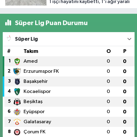
1 işçi hayatını kaybetti, 1'i ağır yaralı
oldu
Süper Lig Puan Durumu
Süper Lig
#
Takım
O
P
1
Amed
0
0
2
Erzurumspor FK
0
0
3
Başakşehir
0
0
4
Kocaelispor
0
0
5
Beşiktaş
0
0
6
Eyüpspor
0
0
7
Galatasaray
0
0
8
Çorum FK
0
0