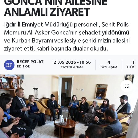
GONCA’NIN AİLESİNE
ANLAMLI ZİYARET
Iğdır İl Emniyet Müdürlüğü personeli, Şehit Polis
Memuru Ali Asker Gonca’nın şehadet yıldönümü
ve Kurban Bayramı vesilesiyle şehidimizin ailesini
ziyaret etti, kabri başında dualar okudu.
RECEP POLAT
21.05.2026 - 10:56
4
13
EDITÖR
YAYINLANMA
PAYLAŞIM
GÖST