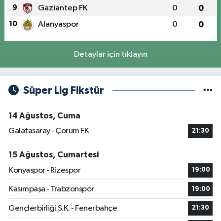
9
Gaziantep FK
0
0
10
Alanyaspor
0
0
Detaylar için tıklayın
Süper Lig Fikstür
14 Ağustos, Cuma
Galatasaray - Çorum FK
21:30
15 Ağustos, Cumartesi
Konyaspor - Rizespor
19:00
Kasımpaşa - Trabzonspor
19:00
Gençlerbirliği S.K. - Fenerbahçe
21:30