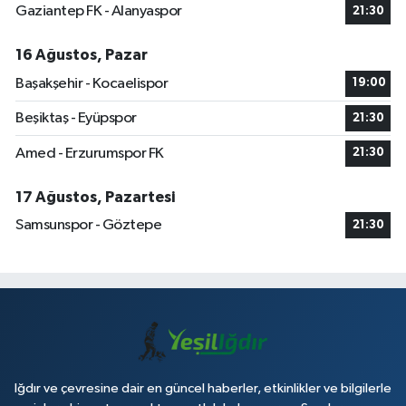
Gaziantep FK - Alanyaspor
21:30
16 Ağustos, Pazar
Başakşehir - Kocaelispor
19:00
Beşiktaş - Eyüpspor
21:30
Amed - Erzurumspor FK
21:30
17 Ağustos, Pazartesi
Samsunspor - Göztepe
21:30
Iğdır ve çevresine dair en güncel haberler, etkinlikler ve bilgilerle