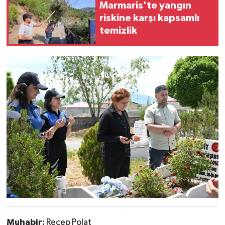
Marmaris'te yangın
riskine karşı kapsamlı
temizlik
Muhabir:
Recep Polat