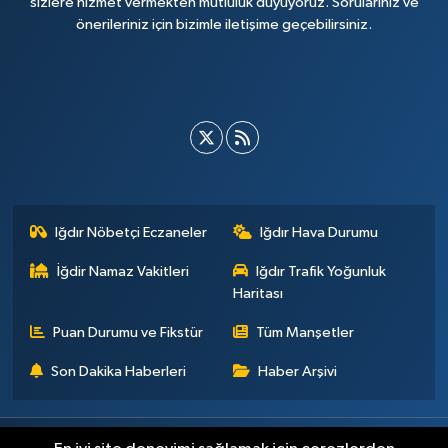
sizlere hizmet vermekten mutluluk duyuyoruz. Sorularınız ve
önerileriniz için bizimle iletişime geçebilirsiniz.
Iğdır Nöbetçi Eczaneler
Iğdır Hava Durumu
İğdir Namaz Vakitleri
Iğdır Trafik Yoğunluk
Haritası
Puan Durumu ve Fikstür
Tüm Manşetler
Son Dakika Haberleri
Haber Arşivi
Künye
İletişim
Çerez Politikası
Gizlilik ilkeleri