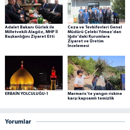
Adalet Bakanı Gürlek ile
Ceza ve Tevkifevleri Genel
Milletvekili Alagöz, MHP İl
Müdürü Çelebi Yılmaz’dan
Başkanlığını Ziyaret Etti
Iğdır’daki Kurumlara
Ziyaret ve Üretim
İncelemesi
ERBAİN YOLCULUĞU-1
Marmaris'te yangın riskine
karşı kapsamlı temizlik
Yorumlar