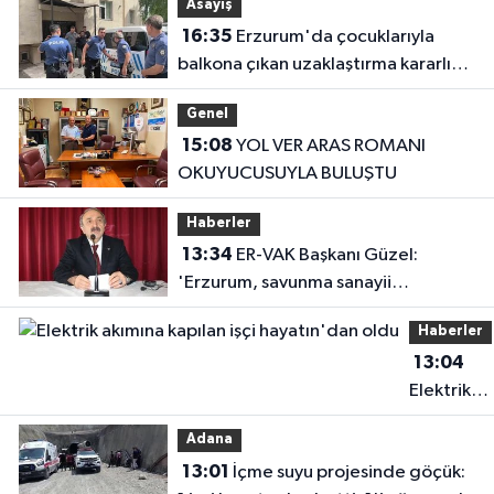
Asayiş
16:35
Erzurum'da çocuklarıyla
balkona çıkan uzaklaştırma kararlı
koca ikna edildi
Genel
15:08
YOL VER ARAS ROMANI
OKUYUCUSUYLA BULUŞTU
Haberler
13:34
ER-VAK Başkanı Güzel:
'Erzurum, savunma sanayii
ekosistemine daha güçlü şekilde
Haberler
dâhil edilmeli'
13:04
Elektrik
akımına
Adana
kapılan işç
13:01
İçme suyu projesinde göçük:
hayatın'd