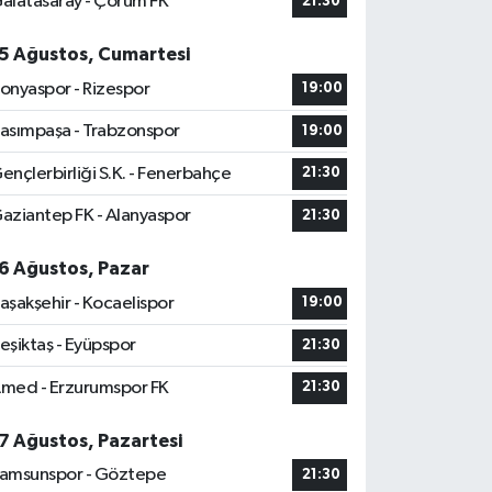
alatasaray - Çorum FK
21:30
5 Ağustos, Cumartesi
onyaspor - Rizespor
19:00
asımpaşa - Trabzonspor
19:00
ençlerbirliği S.K. - Fenerbahçe
21:30
aziantep FK - Alanyaspor
21:30
6 Ağustos, Pazar
aşakşehir - Kocaelispor
19:00
eşiktaş - Eyüpspor
21:30
med - Erzurumspor FK
21:30
7 Ağustos, Pazartesi
amsunspor - Göztepe
21:30