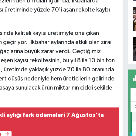
zlerinden biri olan Iğdır'da, ilkbaharda
ısı üretiminde yüzde 70'i aşan rekolte kaybı
sinde kaliteli kayısı üretimiyle öne çıkan
n geçiriyor. İlkbahar aylarında etkili olan zirai
ğaçlarına büyük zarar verdi. Geçtiğimiz
şen kayısı rekoltesinin, bu yıl 8 ila 10 bin ton
, üretimde yaklaşık yüzde 70 ila 80 oranında
ert düşüş nedeniyle hem üreticilerin gelirinde
aya sunulacak ürün miktarının ciddi şekilde
li aylığı fark ödemeleri 7 Ağustos'ta
e