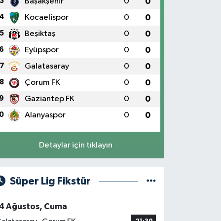
3
Başakşehir
0
0
4
Kocaelispor
0
0
5
Beşiktaş
0
0
6
Eyüpspor
0
0
7
Galatasaray
0
0
8
Çorum FK
0
0
9
Gaziantep FK
0
0
0
Alanyaspor
0
0
Detaylar için tıklayın
Süper Lig Fikstür
4 Ağustos, Cuma