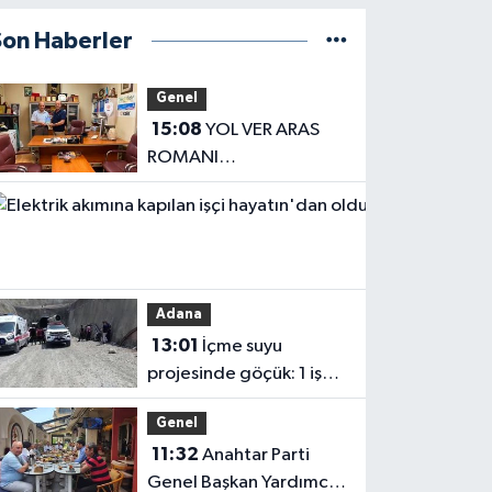
Son Haberler
Genel
15:08
YOL VER ARAS
ROMANI
OKUYUCUSUYLA
Haberler
BULUŞTU
13:04
Elektrik
akımına
Adana
kapılan işçi
13:01
İçme suyu
hayatın'dan
projesinde göçük: 1 işçi
oldu
hayatını kaybetti, 1'i
Genel
ağır yaralı
11:32
Anahtar Parti
Genel Başkan Yardımcısı