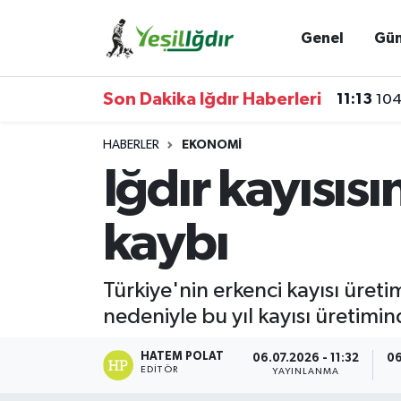
Genel
Gü
Iğdır Nöbetçi Eczaneler
Son Dakika Iğdır Haberleri
11:13
104
Iğdır Hava Durumu
HABERLER
EKONOMI
İğdir Namaz Vakitleri
Iğdır kayısıs
Iğdır Trafik Yoğunluk Haritası
kaybı
Süper Lig Puan Durumu ve Fikstür
Türkiye'nin erkenci kayısı üret
Tüm Manşetler
nedeniyle bu yıl kayısı üretimi
Son Dakika Haberleri
HATEM POLAT
06.07.2026 - 11:32
06
EDITÖR
YAYINLANMA
Haber Arşivi