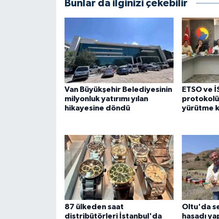
Bunlar da ilginizi çekebilir
Van Büyükşehir Belediyesinin
ETSO ve İ
milyonluk yatırımı yılan
protokol
hikayesine döndü
yürütme k
87 ülkeden saat
Oltu'da se
distribütörleri İstanbul'da
hasadı yap