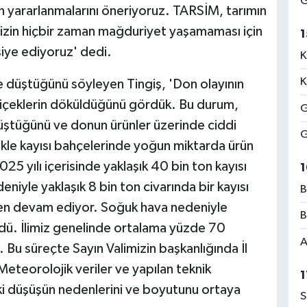
G
 yararlanmalarını öneriyoruz. TARSİM, tarımın
imizin hiçbir zaman mağduriyet yaşamaması için
1
siye ediyoruz' dedi.
K
K
le düştüğünü söyleyen Tingiş, 'Don olayının
 çiçeklerin döküldüğünü gördük. Bu durum,
G
 düştüğünü ve donun ürünler üzerinde ciddi
G
ikle kayısı bahçelerinde yoğun miktarda ürün
025 yılı içerisinde yaklaşık 40 bin ton kayısı
1
deniyle yaklaşık 8 bin ton civarında bir kayısı
B
alen devam ediyor. Soğuk hava nedeniyle
B
rdü. İlimiz genelinde ortalama yüzde 70
A
. Bu süreçte Sayın Valimizin başkanlığında İl
eteorolojik veriler ve yapılan teknik
1
deki düşüşün nedenlerini ve boyutunu ortaya
S