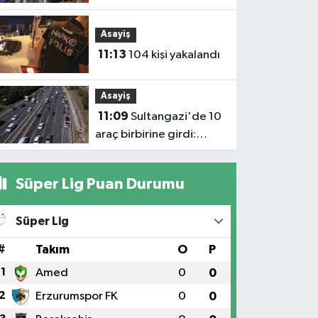
Demiröz, Iğdır’da Basın
Mensuplarıyla Buluştu
Asayiş
11:13
104 kişi yakalandı
Asayiş
11:09
Sultangazi'de 10
araç birbirine girdi:
Trafik yoğunluğu
havadan görüntülendi
Süper Lig Puan Durumu
Süper Lig
#
Takım
O
P
1
Amed
0
0
2
Erzurumspor FK
0
0