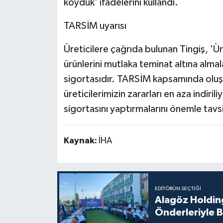
koyduk' ifadelerini kullandı.
TARSİM uyarısı
Üreticilere çağrıda bulunan Tingiş, 'Üre
ürünlerini mutlaka teminat altına alma
sigortasıdır. TARSİM kapsamında oluşa
üreticilerimizin zararları en aza indir
sigortasını yaptırmalarını önemle tavs
Kaynak:
İHA
EDITÖRÜN SEÇTIĞI
Alagöz Holding
Önderleriyle B