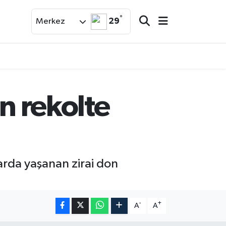
°
29
Merkez
n rekolte
harda yaşanan zirai don
-
+
A
A