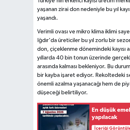
Türkiye'nin erkenci kayısı üretim merke
yaşanan zirai don nedeniyle bu yıl kay
yaşandı.
Verimli ovası ve mikro klima iklimi saye
Iğdır'da üreticiler bu yıl zorlu bir sezo
don, çiçeklenme dönemindeki kayısı a
yıllarda 40 bin tonun üzerinde gerçekle
arasında kalması bekleniyor. Bu durum
bir kayba işaret ediyor. Rekoltedeki s
önemli azalma yaşanacağı hem de piyas
düşeceği belirtiliyor.
En düşük emek
yapılacak
İçeriği Görüntül