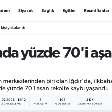
ndem
Siyaset
Sağlık
Eğitim
Resmi İlanlar
 kişi yakalandı
ında yüzde 70'i aşa
im merkezlerinden biri olan Iğdır'da, ilkba
nde yüzde 70'i aşan rekolte kaybı yaşandı.
.07.2026 - 12:12
3
103
3 DK
GÜNCELLEME
PAYLAŞIM
GÖSTERIM
OKUNMA SÜRESI