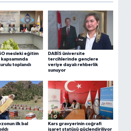
SO mesleki eğitim
DABİS üniversite
ü kapsamında
tercihlerinde gençlere
urulu toplandı
veriye dayalı rehberlik
sunuyor
zonun ilk bal
Kars gravyerinin coğrafi
ıldı
işaret statüsü güçlendiriliyor