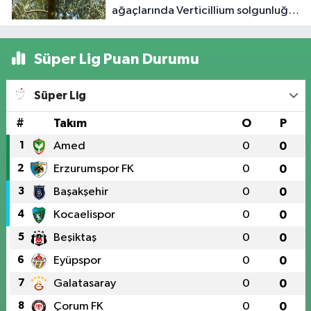
ağaçlarında Verticillium solgunluğu
kontrolleri yapıldı
Süper Lig Puan Durumu
Süper Lig
#
Takım
O
P
1
Amed
0
0
2
Erzurumspor FK
0
0
3
Başakşehir
0
0
4
Kocaelispor
0
0
5
Beşiktaş
0
0
6
Eyüpspor
0
0
7
Galatasaray
0
0
8
Çorum FK
0
0