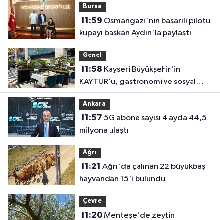
Bursa
11:59
Osmangazi'nin başarılı pilotu
kupayı başkan Aydın'la paylaştı
Genel
11:58
Kayseri Büyükşehir'in
KAYTUR'u, gastronomi ve sosyal
yaşamın güçlü adresi
Ankara
11:57
5G abone sayısı 4 ayda 44,5
milyona ulaştı
Ağrı
11:21
Ağrı'da çalınan 22 büyükbaş
hayvandan 15'i bulundu
Çevre
11:20
Menteşe'de zeytin