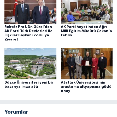
Rektör Prof. Dr. Gürel’den
AK Parti heyetinden Ağrı
AK Parti Türk Devletleri ile
Milli Eğitim Müdürü Çakan'a
İlişkiler Başkanı Zorlu’ya
tebrik
Ziyaret
Düzce Üniversitesi yeni bir
Atatürk Üniversitesi'nin
başarıya imza attı
araştırma altyapısına güçlü
onay
Yorumlar