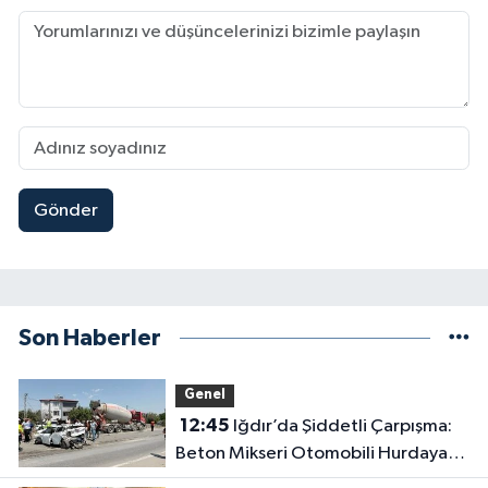
Gönder
Son Haberler
Genel
12:45
Iğdır’da Şiddetli Çarpışma:
Beton Mikseri Otomobili Hurdaya
Çevirdi (4 Yaralı)