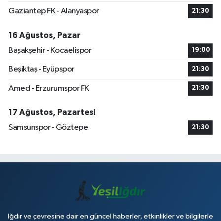
Gaziantep FK - Alanyaspor
21:30
16 Ağustos, Pazar
Başakşehir - Kocaelispor
19:00
Beşiktaş - Eyüpspor
21:30
Amed - Erzurumspor FK
21:30
17 Ağustos, Pazartesi
Samsunspor - Göztepe
21:30
Iğdır ve çevresine dair en güncel haberler, etkinlikler ve bilgilerle