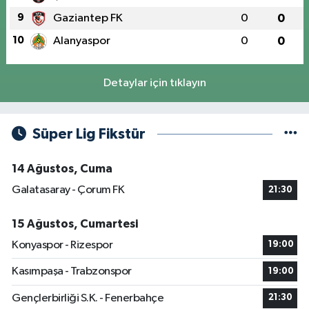
9
Gaziantep FK
0
0
10
Alanyaspor
0
0
Detaylar için tıklayın
Süper Lig Fikstür
14 Ağustos, Cuma
Galatasaray - Çorum FK
21:30
15 Ağustos, Cumartesi
Konyaspor - Rizespor
19:00
Kasımpaşa - Trabzonspor
19:00
Gençlerbirliği S.K. - Fenerbahçe
21:30