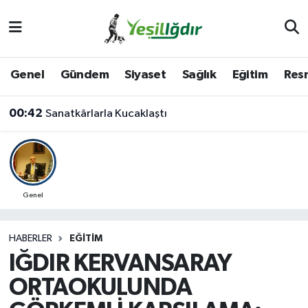
Iğdır Nöbetçi Eczaneler
Genel
Gündem
Siyaset
Sağlık
Eğitim
Resm
Iğdır Hava Durumu
00:42
Sanatkârlarla Kucaklaştı
İğdir Namaz Vakitleri
Iğdır Trafik Yoğunluk Haritası
Süper Lig Puan Durumu ve Fikstür
Genel
Tüm Manşetler
HABERLER
EĞITIM
IĞDIR KERVANSARAY
Son Dakika Haberleri
ORTAOKULUNDA
Haber Arşivi