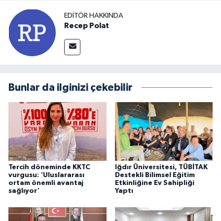
EDITÖR HAKKINDA
Recep Polat
Bunlar da ilginizi çekebilir
Tercih döneminde KKTC
Iğdır Üniversitesi, TÜBİTAK
vurgusu: 'Uluslararası
Destekli Bilimsel Eğitim
ortam önemli avantaj
Etkinliğine Ev Sahipliği
sağlıyor'
Yaptı