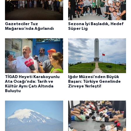
Gazeteciler Tuz
Sezona İyi Başladık, Hedef
Mağarası’nda Ağırlandı
Süper Lig
TİGAD Heyeti Karakoyunlu
Iğdır Müzesi’nden Büyük
Ata Ocağı’nda: Tarih ve
Başarı: Türkiye Genelinde
Kültür Aynı Çatı Altında
Zirveye Yerleşti!
Buluştu