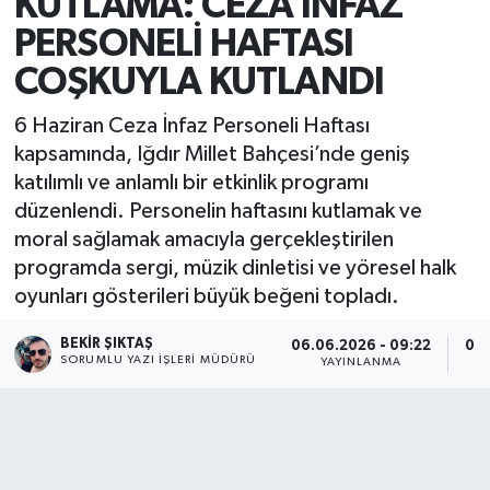
KUTLAMA: CEZA İNFAZ
PERSONELİ HAFTASI
COŞKUYLA KUTLANDI
6 Haziran Ceza İnfaz Personeli Haftası
kapsamında, Iğdır Millet Bahçesi’nde geniş
katılımlı ve anlamlı bir etkinlik programı
düzenlendi. Personelin haftasını kutlamak ve
moral sağlamak amacıyla gerçekleştirilen
programda sergi, müzik dinletisi ve yöresel halk
oyunları gösterileri büyük beğeni topladı.
BEKIR ŞIKTAŞ
06.06.2026 - 09:22
06.
SORUMLU YAZI İŞLERI MÜDÜRÜ
YAYINLANMA