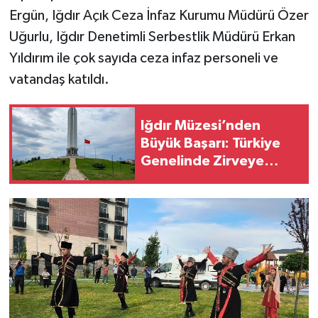
Ergün, Iğdır Açık Ceza İnfaz Kurumu Müdürü Özer
Uğurlu, Iğdır Denetimli Serbestlik Müdürü Erkan
Yıldırım ile çok sayıda ceza infaz personeli ve
vatandaş katıldı.
Iğdır Müzesi’nden
Büyük Başarı: Türkiye
Genelinde Zirveye
Yerleşti!