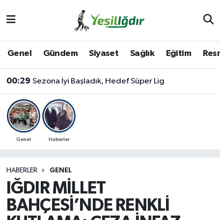
Iğdır Nöbetçi Eczaneler
Genel
Gündem
Siyaset
Sağlık
Eğitim
Resm
Iğdır Hava Durumu
00:29
Sezona İyi Başladık, Hedef Süper Lig
İğdir Namaz Vakitleri
Iğdır Trafik Yoğunluk Haritası
Süper Lig Puan Durumu ve Fikstür
Genel
Haberler
Tüm Manşetler
HABERLER
GENEL
IĞDIR MİLLET
Son Dakika Haberleri
BAHÇESİ’NDE RENKLİ
Haber Arşivi