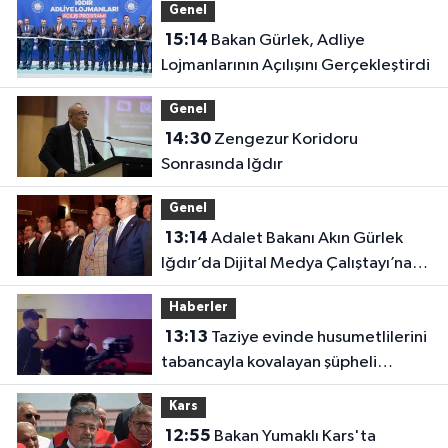
Genel
15:14
Bakan Gürlek, Adliye
Lojmanlarının Açılışını Gerçekleştirdi
Genel
14:30
Zengezur Koridoru
Sonrasında Iğdır
Genel
13:14
Adalet Bakanı Akın Gürlek
Iğdır’da Dijital Medya Çalıştayı’na
Katıldı
Haberler
13:13
Taziye evinde husumetlilerini
tabancayla kovalayan şüpheli
gözaltına alındı
Kars
12:55
Bakan Yumaklı Kars'ta