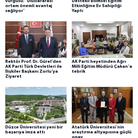
vurgusu: 'Uluslararası
Destekli Bilimsel Eğitim
ortam önemli avantaj
Etkinliğine Ev Sahipliği
sağlıyor'
Yaptı
Rektör Prof. Dr. Gürel’den
AK Parti heyetinden Ağrı
AK Parti Türk Devletleri ile
Milli Eğitim Müdürü Çakan'a
İlişkiler Başkanı Zorlu’ya
tebrik
Ziyaret
Düzce Üniversitesi yeni bir
Atatürk Üniversitesi'nin
başarıya imza attı
araştırma altyapısına güçlü
onay