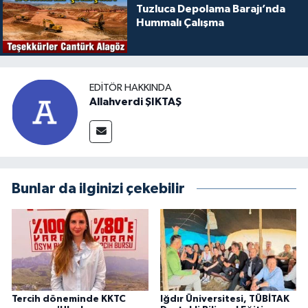
Tuzluca Depolama Barajı’nda
Hummalı Çalışma
EDITÖR HAKKINDA
Allahverdi ŞIKTAŞ
Bunlar da ilginizi çekebilir
Tercih döneminde KKTC
Iğdır Üniversitesi, TÜBİTAK