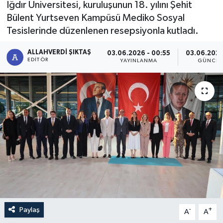
Iğdır Üniversitesi, kuruluşunun 18. yılını Şehit
Bülent Yurtseven Kampüsü Mediko Sosyal
Tesislerinde düzenlenen resepsiyonla kutladı.
ALLAHVERDI ŞIKTAŞ
03.06.2026 - 00:55
03.06.2026
EDITÖR
YAYINLANMA
GÜNCEL
Paylaş
-
+
A
A