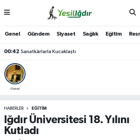
Iğdır Nöbetçi Eczaneler
Genel
Gündem
Siyaset
Sağlık
Eğitim
Resm
Iğdır Hava Durumu
00:42
Sanatkârlarla Kucaklaştı
İğdir Namaz Vakitleri
Iğdır Trafik Yoğunluk Haritası
Süper Lig Puan Durumu ve Fikstür
Genel
Tüm Manşetler
HABERLER
EĞITIM
Iğdır Üniversitesi 18. Yılını
Son Dakika Haberleri
Kutladı
Haber Arşivi