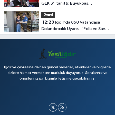
GEKİS'i tanıttı: Büyükbaş
hayvancılıkta 'dijital kimlik' dönemi
Genel
başladı
12:23
Iğdır’da 850 Vatandaşa
Dolandırıcılık Uyarısı: “Polis ve Savcı
Para İstemez”
Iğdır ve çevresine dair en güncel haberler, etkinlikler ve bilgilerle
sizlere hizmet vermekten mutluluk duyuyoruz. Sorularınız ve
önerileriniz için bizimle iletişime geçebilirsiniz.