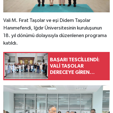
Vali M. Fırat Taşolar ve eşi Didem Taşolar
Hanımefendi, Iğdır Üniversitesinin kuruluşunun
18. yıl dönümü dolayısıyla düzenlenen programa
katıldı.
BAŞARI TESCİLLENDİ:
VALİ TAŞOLAR
DERECEYE GİREN
ÖĞRENCİLERİ AĞIRLADI