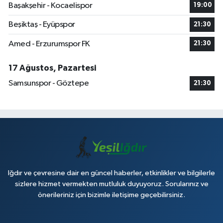
Başakşehir - Kocaelispor
19:00
Beşiktaş - Eyüpspor
21:30
Amed - Erzurumspor FK
21:30
17 Ağustos, Pazartesi
Samsunspor - Göztepe
21:30
Iğdır ve çevresine dair en güncel haberler, etkinlikler ve bilgilerle
sizlere hizmet vermekten mutluluk duyuyoruz. Sorularınız ve
önerileriniz için bizimle iletişime geçebilirsiniz.