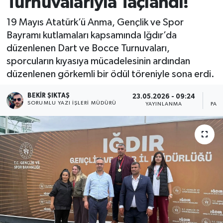
Turnuvalarıyla Taçlandı!
19 Mayıs Atatürk’ü Anma, Gençlik ve Spor
Bayramı kutlamaları kapsamında Iğdır’da
düzenlenen Dart ve Bocce Turnuvaları,
sporcuların kıyasıya mücadelesinin ardından
düzenlenen görkemli bir ödül töreniyle sona erdi.
BEKIR ŞIKTAŞ
23.05.2026 - 09:24
SORUMLU YAZI İŞLERI MÜDÜRÜ
YAYINLANMA
PAY