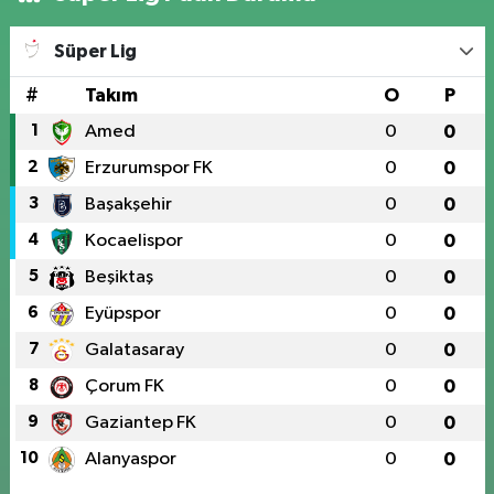
Süper Lig
#
Takım
O
P
1
Amed
0
0
2
Erzurumspor FK
0
0
3
Başakşehir
0
0
4
Kocaelispor
0
0
5
Beşiktaş
0
0
6
Eyüpspor
0
0
7
Galatasaray
0
0
8
Çorum FK
0
0
9
Gaziantep FK
0
0
10
Alanyaspor
0
0