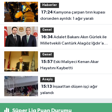
Haberler
17:24
Kamyona çarpan tırın kupası
dorseden ayrıldı: 1 ağır yaralı
Genel
16:34
Adalet Bakanı Akın Gürlek ile
Milletvekili Cantürk Alagöz Iğdır’a
Geliyor
Genel
15:57
Eski Maliyeci Kenan Akar
Hayatını Kaybetti
Asayiş
15:13
İnşaattan düşen işçi ağır
yalandı
Süper Lig Puan Durumu