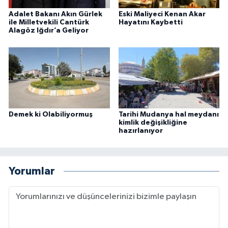
Adalet Bakanı Akın Gürlek
Eski Maliyeci Kenan Akar
ile Milletvekili Cantürk
Hayatını Kaybetti
Alagöz Iğdır’a Geliyor
Demek ki Olabiliyormuş
Tarihi Mudanya hal meydanı
kimlik değişikliğine
hazırlanıyor
Yorumlar