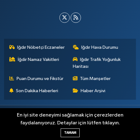
Iğdır Nöbetçi Eczaneler
Iğdır Hava Durumu
İğdir Namaz Vakitleri
Iğdır Trafik Yoğunluk
Haritası
Puan Durumu ve Fikstür
Tüm Manşetler
Son Dakika Haberleri
Haber Arşivi
Künye
İletişim
Çerez Politikası
Gizlilik ilkeleri
En iyi site deneyimi sağlamak için çerezlerden
faydalanıyoruz. Detaylar için lütfen tıklayın.
Haber Yazılımı:
TE Bilişim
TAMAM