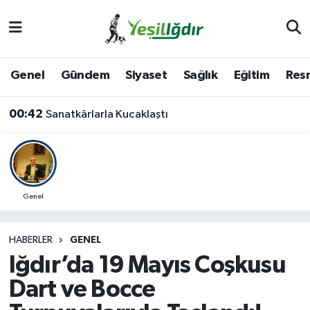
Iğdır Nöbetçi Eczaneler
Genel
Gündem
Siyaset
Sağlık
Eğitim
Resm
Iğdır Hava Durumu
00:42
Sanatkârlarla Kucaklaştı
İğdir Namaz Vakitleri
17:24
Kamyona çarpan tırın kupası dorseden ayrıldı: 1 ağır yaralı
Iğdır Trafik Yoğunluk Haritası
Süper Lig Puan Durumu ve Fikstür
Genel
Tüm Manşetler
HABERLER
GENEL
Iğdır’da 19 Mayıs Coşkusu
Son Dakika Haberleri
Dart ve Bocce
Haber Arşivi