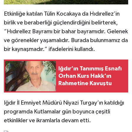
Etkinliğe katılan Tülin Kocakaya da Hıdırellez’in
birlik ve beraberliği güçlendirdiğini belirterek,
“Hıdırellez Bayramı bir bahar bayramıdır. Gelenek
ve görenekler yaşamalıdır. Burada bulunmamız da
bir kaynaşmadır.” ifadelerini kullandı.
Iğdır’ın Tanınmış Esnafı
Orhan Kurs Hakk’ın
Rahmetine Kavuştu
Iğdır İl Emniyet Müdürü Niyazi Turgay’ın katıldığı
programda Kutlamalar gün boyunca çeşitli
etkinlikler ve ikramlarla devam etti.