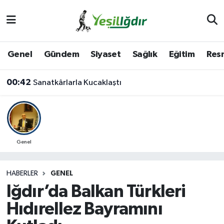
Iğdır Nöbetçi Eczaneler
Genel
Gündem
Siyaset
Sağlık
Eğitim
Resm
Iğdır Hava Durumu
00:42
Sanatkârlarla Kucaklaştı
İğdir Namaz Vakitleri
Iğdır Trafik Yoğunluk Haritası
Süper Lig Puan Durumu ve Fikstür
Genel
Tüm Manşetler
HABERLER
GENEL
Iğdır’da Balkan Türkleri
Son Dakika Haberleri
Hıdırellez Bayramını
Haber Arşivi