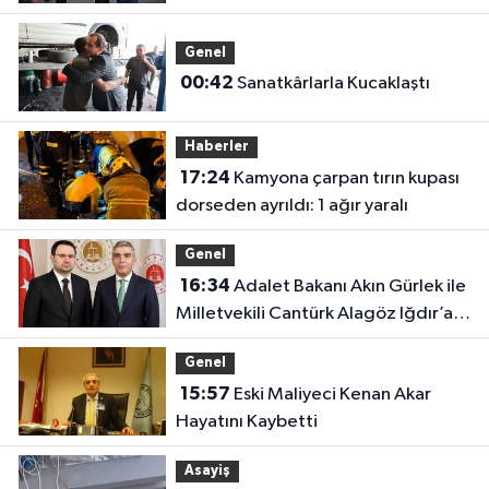
Genel
00:42
Sanatkârlarla Kucaklaştı
Haberler
17:24
Kamyona çarpan tırın kupası
dorseden ayrıldı: 1 ağır yaralı
Genel
16:34
Adalet Bakanı Akın Gürlek ile
Milletvekili Cantürk Alagöz Iğdır’a
Geliyor
Genel
15:57
Eski Maliyeci Kenan Akar
Hayatını Kaybetti
Asayiş