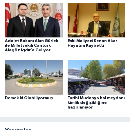
Adalet Bakanı Akın Gürlek
Eski Maliyeci Kenan Akar
ile Milletvekili Cantürk
Hayatını Kaybetti
Alagöz Iğdır’a Geliyor
Demek ki Olabiliyormuş
Tarihi Mudanya hal meydanı
kimlik değişikliğine
hazırlanıyor