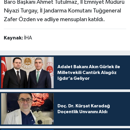
Baro Başkanı Ahmet Tutulmaz, İl Emniyet Müdürü
Niyazi Turgay, İl Jandarma Komutanı Tuğgeneral
Zafer Özden ve adliye mensupları katıldı.
Kaynak:
İHA
Adalet Bakanı Akın Gürlek ile
Milletvekili Cantürk Alagöz
Iğdır’a Geliyor
Doç. Dr. Kürşat Karadağ
Doçentlik Unvanını Aldı