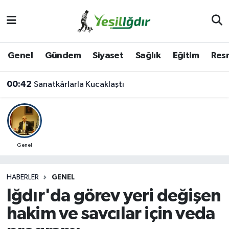
Iğdır Nöbetçi Eczaneler
Genel
Gündem
Siyaset
Sağlık
Eğitim
Resm
Iğdır Hava Durumu
00:42
Sanatkârlarla Kucaklaştı
İğdir Namaz Vakitleri
Iğdır Trafik Yoğunluk Haritası
Süper Lig Puan Durumu ve Fikstür
Genel
Tüm Manşetler
HABERLER
GENEL
Iğdır'da görev yeri değişen
Son Dakika Haberleri
hakim ve savcılar için veda
Haber Arşivi