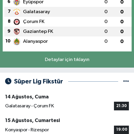
6
Eyüpspor
0
0
7
Galatasaray
0
0
8
Çorum FK
0
0
9
Gaziantep FK
0
0
10
Alanyaspor
0
0
Detaylar için tıklayın
Süper Lig Fikstür
14 Ağustos, Cuma
Galatasaray - Çorum FK
21:30
15 Ağustos, Cumartesi
Konyaspor - Rizespor
19:00