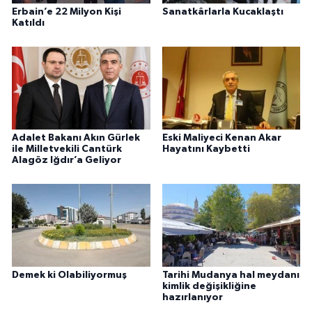
Erbain’e 22 Milyon Kişi
Sanatkârlarla Kucaklaştı
Katıldı
Adalet Bakanı Akın Gürlek
Eski Maliyeci Kenan Akar
ile Milletvekili Cantürk
Hayatını Kaybetti
Alagöz Iğdır’a Geliyor
Demek ki Olabiliyormuş
Tarihi Mudanya hal meydanı
kimlik değişikliğine
hazırlanıyor