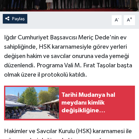
Paylaş
-
+
A
A
Iğdır Cumhuriyet Başsavcısı Meriç Dede'nin ev
sahipliğinde, HSK kararnamesiyle görev yerleri
değişen hakim ve savcılar onuruna veda yemeği
düzenlendi. Programa Vali M. Fırat Taşolar başta
olmak üzere il protokolü katıldı.
Tarihi Mudanya hal
meydanı kimlik
değişikliğine
hazırlanıyor
Hakimler ve Savcılar Kurulu (HSK) kararnamesi ile