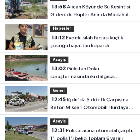
13:58
Alican Köyünde Su Kesintisi
Giderildi: Ekipler Anında Müdahale
Etti
Haberler
13:12
Evdeki silah faciası küçük
çocuğu hayattan kopardı
Asayiş
13:02
Gülistan Doku
soruşturmasında iki dalgıca
tutuklama
Genel
12:45
Iğdır’da Şiddetli Çarpışma:
Beton Mikseri Otomobili Hurdaya
Çevirdi (4 Yaralı)
Asayiş
12:31
Polis aracına otomobil çarptı:
1'i polis 1'i bekçi toplam 6 yaralı