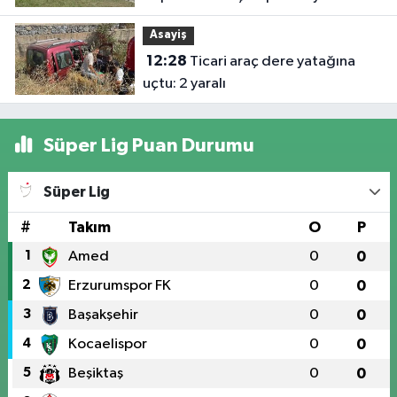
Asayiş
12:28
Ticari araç dere yatağına
uçtu: 2 yaralı
Süper Lig Puan Durumu
Süper Lig
#
Takım
O
P
1
Amed
0
0
2
Erzurumspor FK
0
0
3
Başakşehir
0
0
4
Kocaelispor
0
0
5
Beşiktaş
0
0