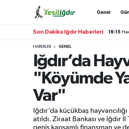
Genel
Gü
Iğdır Nöbetçi Eczaneler
Son Dakika Iğdır Haberleri
16:15
Hac
Iğdır Hava Durumu
HABERLER
GENEL
İğdir Namaz Vakitleri
Iğdır’da Hay
Iğdır Trafik Yoğunluk Haritası
"Köyümde Ya
Süper Lig Puan Durumu ve Fikstür
Var"
Tüm Manşetler
Iğdır’da küçükbaş hayvancılığı 
Son Dakika Haberleri
atıldı. Ziraat Bankası ve Iğdır
Haber Arşivi
geniş kapsamlı finansman ve d