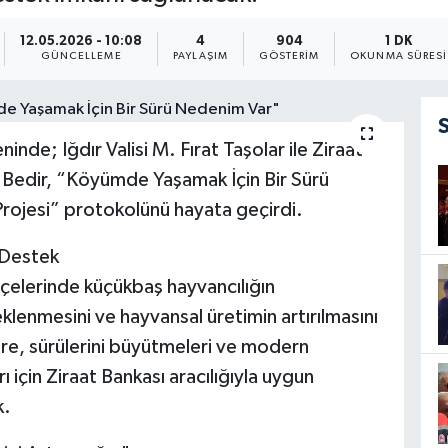
12.05.2026 - 10:08
4
904
1 DK
GÜNCELLEME
PAYLAŞIM
GÖSTERIM
OKUNMA SÜRESI
inde; Iğdır Valisi M. Fırat Taşolar ile Ziraat
Bedir, “Köyümde Yaşamak İçin Bir Sürü
rojesi” protokolünü hayata geçirdi.
 Destek
lçelerinde küçükbaş hayvancılığın
teklenmesini ve hayvansal üretimin artırılmasını
ere, sürülerini büyütmeleri ve modern
ı için Ziraat Bankası aracılığıyla uygun
k.