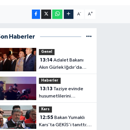
-
+
A
A
Son Haberler
Genel
13:14
Adalet Bakanı
Akın Gürlek Iğdır’da
Dijital Medya
Haberler
Çalıştayı’na Katıldı
13:13
Taziye evinde
husumetlilerini
tabancayla kovalayan
Kars
şüpheli gözaltına alındı
12:55
Bakan Yumaklı
Kars'ta GEKİS'i tanıttı: