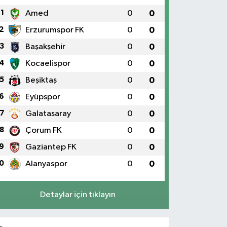
1
Amed
0
0
2
Erzurumspor FK
0
0
3
Başakşehir
0
0
4
Kocaelispor
0
0
5
Beşiktaş
0
0
6
Eyüpspor
0
0
7
Galatasaray
0
0
8
Çorum FK
0
0
9
Gaziantep FK
0
0
0
Alanyaspor
0
0
Detaylar için tıklayın