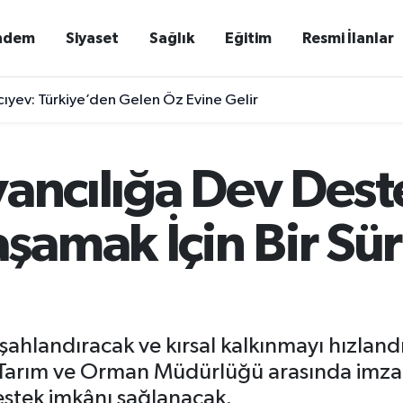
ndem
Siyaset
Sağlık
Eğitim
Resmi İlanlar
ıyev: Türkiye’den Gelen Öz Evine Gelir
vancılığa Dev Dest
şamak İçin Bir Sü
şahlandıracak ve kırsal kalkınmayı hızlandı
 İl Tarım ve Orman Müdürlüğü arasında imzal
estek imkânı sağlanacak.