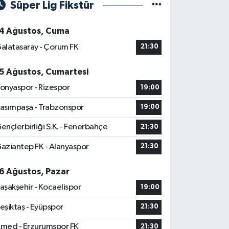
Süper Lig Fikstür
4 Ağustos, Cuma
alatasaray - Çorum FK
21:30
5 Ağustos, Cumartesi
onyaspor - Rizespor
19:00
asımpaşa - Trabzonspor
19:00
ençlerbirliği S.K. - Fenerbahçe
21:30
aziantep FK - Alanyaspor
21:30
6 Ağustos, Pazar
aşakşehir - Kocaelispor
19:00
eşiktaş - Eyüpspor
21:30
med - Erzurumspor FK
21:30