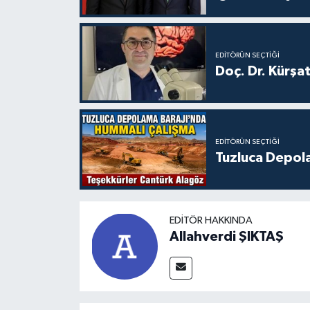
EDITÖRÜN SEÇTIĞI
Doç. Dr. Kürşa
EDITÖRÜN SEÇTIĞI
Tuzluca Depol
EDITÖR HAKKINDA
Allahverdi ŞIKTAŞ