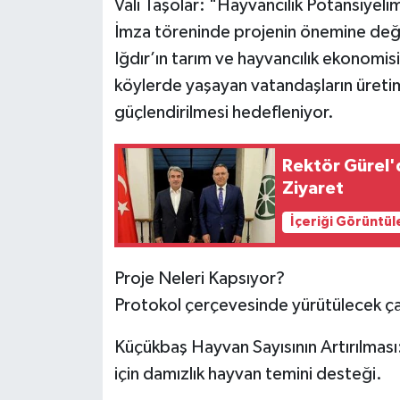
Vali Taşolar: "Hayvancılık Potansiyelim
İmza töreninde projenin önemine değinen
Iğdır’ın tarım ve hayvancılık ekonomisi
köylerde yaşayan vatandaşların üretim k
güçlendirilmesi hedefleniyor.
Rektör Gürel'
Ziyaret
İçeriği Görüntül
Proje Neleri Kapsıyor?
Protokol çerçevesinde yürütülecek çalı
Küçükbaş Hayvan Sayısının Artırılması:
için damızlık hayvan temini desteği.