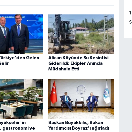
1
S
Türkiye’den Gelen
Alican Köyünde Su Kesintisi
elir
Giderildi: Ekipler Anında
Müdahale Etti
üyükşehir'in
Başkan Büyükkılıç, Bakan
, gastronomi ve
Yardımcısı Boyraz'ı ağırladı