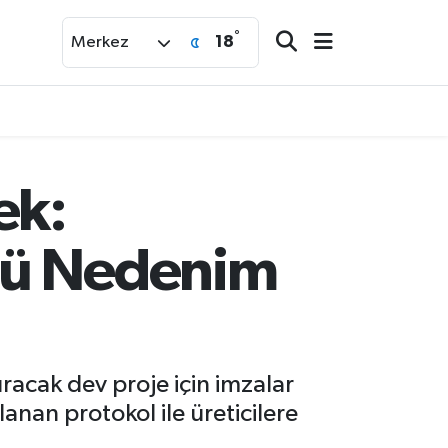
°
18
Merkez
ek:
rü Nedenim
racak dev proje için imzalar
anan protokol ile üreticilere