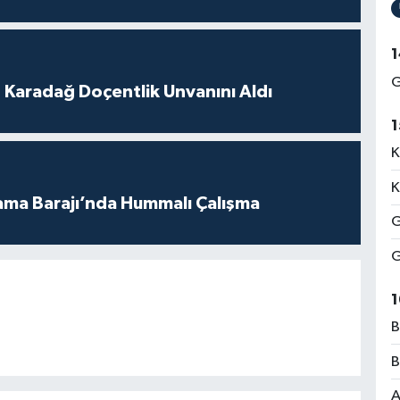
1
G
t Karadağ Doçentlik Unvanını Aldı
1
K
K
ama Barajı’nda Hummalı Çalışma
G
G
1
B
B
A