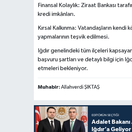
Finansal Kolaylık: Ziraat Bankası tarafı
kredi imkânları.
Kırsal Kalkınma: Vatandaşların kendi k
yapmalarının teşvik edilmesi.
Iğdır genelindeki tüm ilçeleri kapsaya
başvuru şartları ve detaylı bilgi için
etmeleri bekleniyor.
Muhabir:
Allahverdi ŞIKTAŞ
EDITÖRÜN SEÇTIĞI
Adalet Bakanı 
Iğdır’a Geliyor