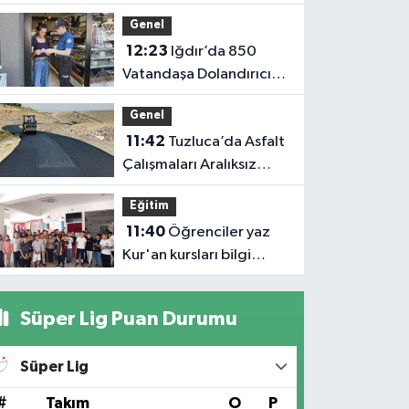
Büyükbaş hayvancılıkta
Genel
'dijital kimlik' dönemi
12:23
Iğdır’da 850
başladı
Vatandaşa Dolandırıcılık
Uyarısı: “Polis ve Savcı
Genel
Para İstemez”
11:42
Tuzluca’da Asfalt
Çalışmaları Aralıksız
Sürüyor: 1.700 Metrelik
Eğitim
Kısım Tamamlandı
11:40
Öğrenciler yaz
Kur'an kursları bilgi
yarışmasında ter döktü
Süper Lig Puan Durumu
Süper Lig
#
Takım
O
P