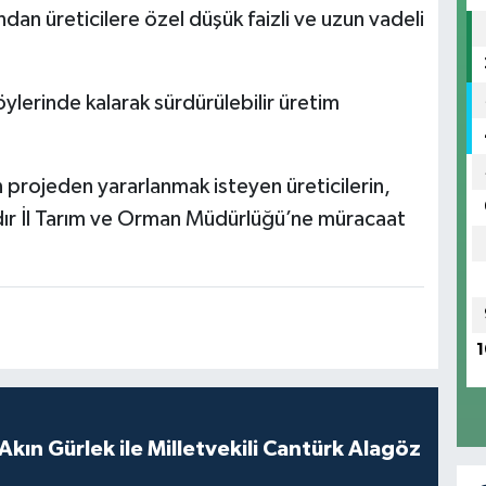
ndan üreticilere özel düşük faizli ve uzun vadeli
öylerinde kalarak sürdürülebilir üretim
n projeden yararlanmak isteyen üreticilerin,
 Iğdır İl Tarım ve Orman Müdürlüğü’ne müracaat
1
Akın Gürlek ile Milletvekili Cantürk Alagöz