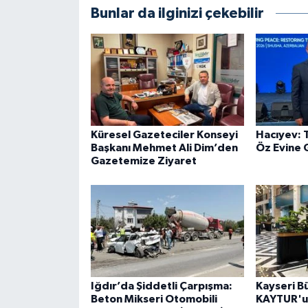
Bunlar da ilginizi çekebilir
Küresel Gazeteciler Konseyi
Hacıyev: 
Başkanı Mehmet Ali Dim’den
Öz Evine G
Gazetemize Ziyaret
Iğdır’da Şiddetli Çarpışma:
Kayseri B
Beton Mikseri Otomobili
KAYTUR'u