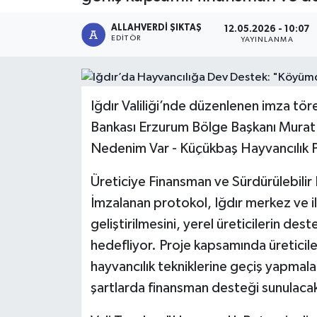
ALLAHVERDI ŞIKTAŞ
12.05.2026 - 10:07
EDITÖR
YAYINLANMA
Iğdır Valiliği’nde düzenlenen imza tören
Bankası Erzurum Bölge Başkanı Murat 
Nedenim Var - Küçükbaş Hayvancılık P
Üreticiye Finansman ve Sürdürülebilir
İmzalanan protokol, Iğdır merkez ve i
geliştirilmesini, yerel üreticilerin des
hedefliyor. Proje kapsamında üreticil
hayvancılık tekniklerine geçiş yapmalar
şartlarda finansman desteği sunulaca