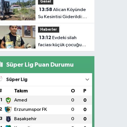
Genel
13:58
Alican Köyünde
Su Kesintisi Giderildi:
Ekipler Anında
Haberler
Müdahale Etti
13:12
Evdeki silah
faciası küçük çocuğu
hayattan kopardı
Süper Lig Puan Durumu
Süper Lig
#
Takım
O
P
1
Amed
0
0
2
Erzurumspor FK
0
0
3
Başakşehir
0
0