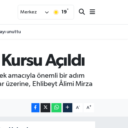
°
19
Merkez
zayı unuttu
 Kursu Açıldı
ek amacıyla önemli bir adım
r üzerine, Ehlibeyt Âlimi Mirza
-
+
A
A