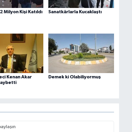
2 Milyon Kişi Katıldı
Sanatkârlarla Kucaklaştı
yeci Kenan Akar
Demek ki Olabiliyormuş
Kaybetti