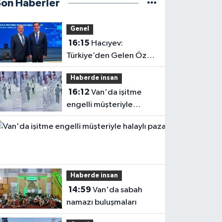
Son Haberler
Genel
16:15
Hacıyev:
Türkiye’den Gelen Öz
Evine Gelir
Haberde insan
16:12
Van'da işitme
engelli müşteriyle
halaylı pazarlık
gülümsetti
Haberde insan
14:59
Van'da sabah
namazı buluşmaları