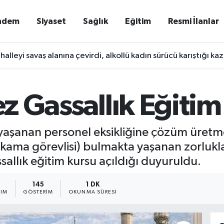
ndem
Siyaset
Sağlık
Eğitim
Resmi İlanlar
alleyi savaş alanına çevirdi, alkollü kadın sürücü karıştığı ka
ez Gassallık Eğitim
yaşanan personel eksikliğine çözüm üretm
yıkama görevlisi) bulmakta yaşanan zorlukla
sallık eğitim kursu açıldığı duyuruldu.
145
1 DK
ŞIM
GÖSTERIM
OKUNMA SÜRESI