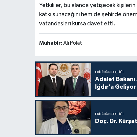
Yetkililer, bu alanda yetişecek kişileri
katkı sunacağını hem de şehirde önemli
vatandaşları kursa davet etti.
Muhabir:
Ali Polat
EDITÖRÜN SEÇTIĞI
Adalet Bakanı 
Iğdır’a Geliyor
EDITÖRÜN SEÇTIĞI
Doç. Dr. Kürşa