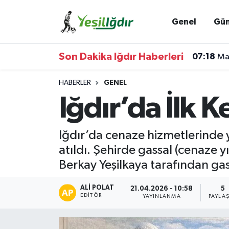
Genel
Gü
Iğdır Nöbetçi Eczaneler
Son Dakika Iğdır Haberleri
07:18
Mah
Iğdır Hava Durumu
HABERLER
GENEL
İğdir Namaz Vakitleri
Iğdır’da İlk K
Iğdır Trafik Yoğunluk Haritası
Iğdır’da cenaze hizmetlerinde 
Süper Lig Puan Durumu ve Fikstür
atıldı. Şehirde gassal (cenaze 
Berkay Yeşilkaya tarafından gas
Tüm Manşetler
ALI POLAT
21.04.2026 - 10:58
5
Son Dakika Haberleri
EDITÖR
YAYINLANMA
PAYLA
Haber Arşivi