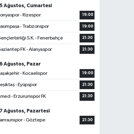
5 Ağustos, Cumartesi
onyaspor - Rizespor
19:00
asımpaşa - Trabzonspor
19:00
ençlerbirliği S.K. - Fenerbahçe
21:30
aziantep FK - Alanyaspor
21:30
6 Ağustos, Pazar
aşakşehir - Kocaelispor
19:00
eşiktaş - Eyüpspor
21:30
med - Erzurumspor FK
21:30
7 Ağustos, Pazartesi
amsunspor - Göztepe
21:30