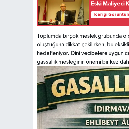
Eski Maliyeci
İçeriği Görüntül
Toplumda birçok meslek grubunda olduğ
oluştuğuna dikkat çekilirken, bu eksikli
hedefleniyor. Dini vecibelere uygun c
gassallık mesleğinin önemi bir kez d