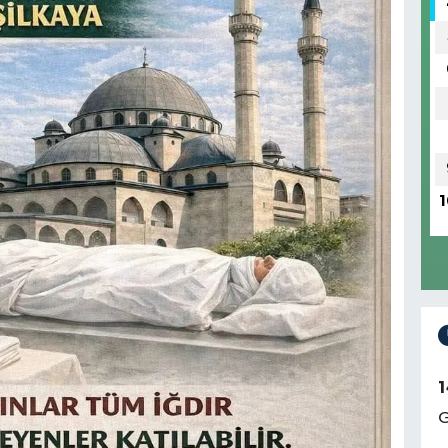
1
1
G