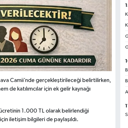
1
K
K
G
G
1
B
va Camii’nde gerçekleştirileceği belirtilirken,
B
m de katılımcılar için ek gelir kaynağı
A
1
 ücretinin 1.000 TL olarak belirlendiği
S
in iletişim bilgileri de paylaşıldı.