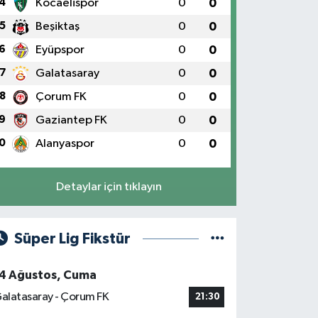
4
Kocaelispor
0
0
5
Beşiktaş
0
0
6
Eyüpspor
0
0
7
Galatasaray
0
0
8
Çorum FK
0
0
9
Gaziantep FK
0
0
0
Alanyaspor
0
0
Detaylar için tıklayın
Süper Lig Fikstür
4 Ağustos, Cuma
alatasaray - Çorum FK
21:30