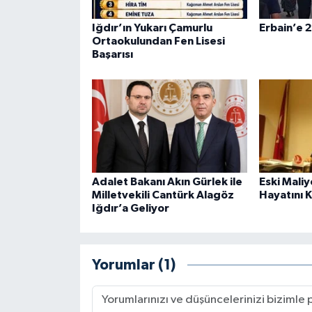
Iğdır’ın Yukarı Çamurlu
Erbain’e 2
Ortaokulundan Fen Lisesi
Başarısı
Adalet Bakanı Akın Gürlek ile
Eski Mali
Milletvekili Cantürk Alagöz
Hayatını 
Iğdır’a Geliyor
Yorumlar (1)