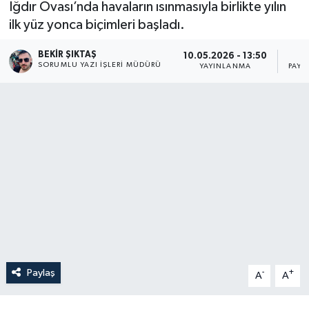
Iğdır Ovası’nda havaların ısınmasıyla birlikte yılın
ilk yüz yonca biçimleri başladı.
BEKIR ŞIKTAŞ
10.05.2026 - 13:50
SORUMLU YAZI İŞLERI MÜDÜRÜ
YAYINLANMA
PAYL
Paylaş
-
+
A
A