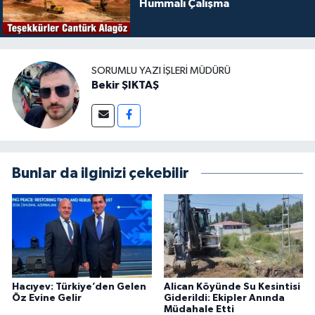
Hummalı Çalışma
SORUMLU YAZI İŞLERI MÜDÜRÜ
Bekir ŞIKTAŞ
Bunlar da ilginizi çekebilir
Hacıyev: Türkiye’den Gelen
Alican Köyünde Su Kesintisi
Öz Evine Gelir
Giderildi: Ekipler Anında
Müdahale Etti