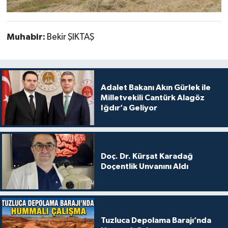
Muhabir:
Bekir ŞIKTAŞ
Adalet Bakanı Akın Gürlek ile
Milletvekili Cantürk Alagöz
Iğdır’a Geliyor
Doç. Dr. Kürşat Karadağ
Doçentlik Unvanını Aldı
Tuzluca Depolama Barajı’nda