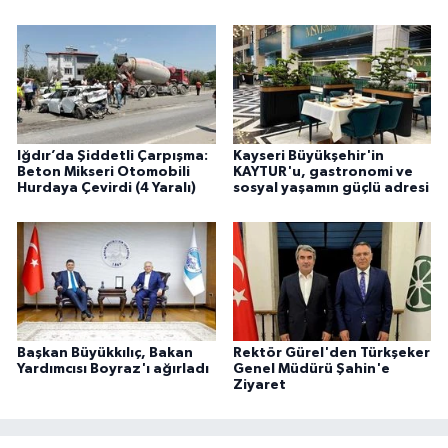
Iğdır’da Şiddetli Çarpışma:
Kayseri Büyükşehir'in
Beton Mikseri Otomobili
KAYTUR'u, gastronomi ve
Hurdaya Çevirdi (4 Yaralı)
sosyal yaşamın güçlü adresi
Başkan Büyükkılıç, Bakan
Rektör Gürel'den Türkşeker
Yardımcısı Boyraz'ı ağırladı
Genel Müdürü Şahin'e
Ziyaret