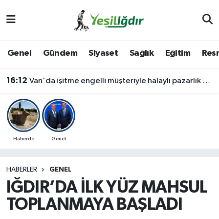
Iğdır Nöbetçi Eczaneler
Genel
Gündem
Siyaset
Sağlık
Eğitim
Resm
Iğdır Hava Durumu
16:12
Van'da işitme engelli müşteriyle halaylı pazarlık gülümsetti
İğdir Namaz Vakitleri
Iğdır Trafik Yoğunluk Haritası
Süper Lig Puan Durumu ve Fikstür
Haberde
Genel
Tüm Manşetler
HABERLER
GENEL
IĞDIR’DA İLK YÜZ MAHSUL
Son Dakika Haberleri
TOPLANMAYA BAŞLADI
Haber Arşivi