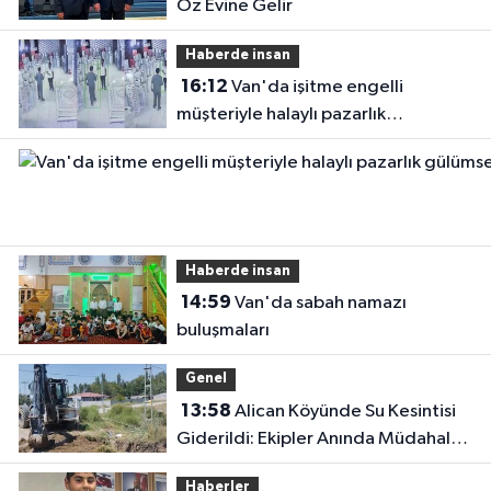
Öz Evine Gelir
Haberde insan
16:12
Van'da işitme engelli
müşteriyle halaylı pazarlık
gülümsetti
Haberde insan
14:59
Van'da sabah namazı
buluşmaları
Genel
13:58
Alican Köyünde Su Kesintisi
Giderildi: Ekipler Anında Müdahale
Etti
Haberler