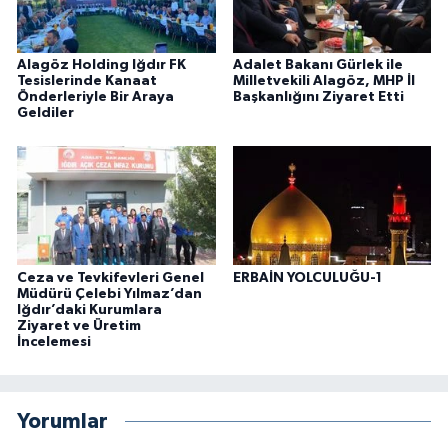
Alagöz Holding Iğdır FK
Adalet Bakanı Gürlek ile
Tesislerinde Kanaat
Milletvekili Alagöz, MHP İl
Önderleriyle Bir Araya
Başkanlığını Ziyaret Etti
Geldiler
Ceza ve Tevkifevleri Genel
ERBAİN YOLCULUĞU-1
Müdürü Çelebi Yılmaz’dan
Iğdır’daki Kurumlara
Ziyaret ve Üretim
İncelemesi
Yorumlar