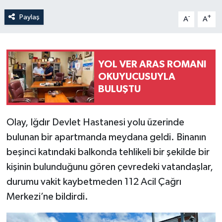
Paylaş
-
+
A
A
YOL VER ARAS ROMANI
OKUYUCUSUYLA
BULUŞTU
Olay, Iğdır Devlet Hastanesi yolu üzerinde
bulunan bir apartmanda meydana geldi. Binanın
beşinci katındaki balkonda tehlikeli bir şekilde bir
kişinin bulunduğunu gören çevredeki vatandaşlar,
durumu vakit kaybetmeden 112 Acil Çağrı
Merkezi’ne bildirdi.