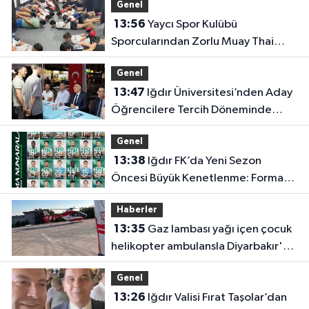
Genel
13:56
Yaycı Spor Kulübü
Sporcularından Zorlu Muay Thai
Eğitimi
Genel
13:47
Iğdır Üniversitesi’nden Aday
Öğrencilere Tercih Döneminde
Rehberlik Desteği
Genel
13:38
Iğdır FK’da Yeni Sezon
Öncesi Büyük Kenetlenme: Forma
Numaraları Belli Oldu
Haberler
13:35
Gaz lambası yağı içen çocuk
helikopter ambulansla Diyarbakır'a
sevk edildi
Genel
13:26
Iğdır Valisi Fırat Taşolar’dan