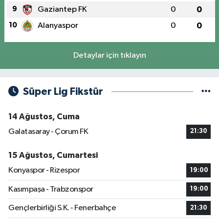
9
Gaziantep FK
0
0
10
Alanyaspor
0
0
Detaylar için tıklayın
Süper Lig Fikstür
14 Ağustos, Cuma
Galatasaray - Çorum FK
21:30
15 Ağustos, Cumartesi
Konyaspor - Rizespor
19:00
Kasımpaşa - Trabzonspor
19:00
Gençlerbirliği S.K. - Fenerbahçe
21:30