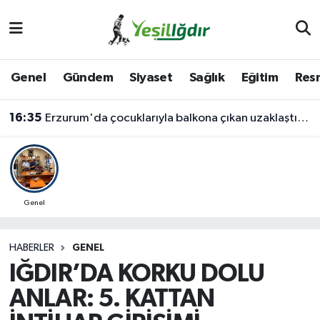
Iğdır Nöbetçi Eczaneler
Genel
Gündem
Siyaset
Sağlık
Eğitim
Resm
Iğdır Hava Durumu
16:35
Erzurum'da çocuklarıyla balkona çıkan uzaklaştırma kararlı koca ikna edildi
İğdir Namaz Vakitleri
Iğdır Trafik Yoğunluk Haritası
Süper Lig Puan Durumu ve Fikstür
Genel
Tüm Manşetler
HABERLER
GENEL
IĞDIR’DA KORKU DOLU
Son Dakika Haberleri
ANLAR: 5. KATTAN
Haber Arşivi