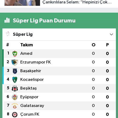
Çankırılılara Selam: “Hepinizi Çok
Seviyorum”
Süper Lig Puan Durumu
Süper Lig
#
Takım
O
P
1
Amed
0
0
2
Erzurumspor FK
0
0
3
Başakşehir
0
0
4
Kocaelispor
0
0
5
Beşiktaş
0
0
6
Eyüpspor
0
0
7
Galatasaray
0
0
8
Çorum FK
0
0