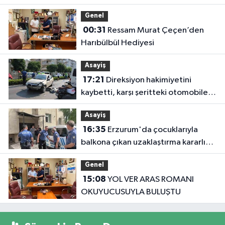
Genel
00:31
Ressam Murat Çeçen’den
Harıbülbül Hediyesi
Asayiş
17:21
Direksiyon hakimiyetini
kaybetti, karşı şeritteki otomobile
çarptı
Asayiş
16:35
Erzurum'da çocuklarıyla
balkona çıkan uzaklaştırma kararlı
koca ikna edildi
Genel
15:08
YOL VER ARAS ROMANI
OKUYUCUSUYLA BULUŞTU