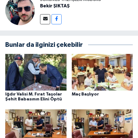
Bekir ŞIKTAŞ
Bunlar da ilginizi çekebilir
Iğdır Valisi M. Fırat Taşolar
Maç Başlıyor
Şehit Babasının Elini Öptü