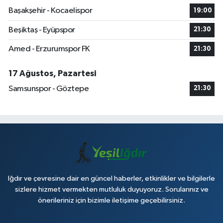
Başakşehir - Kocaelispor
19:00
Beşiktaş - Eyüpspor
21:30
Amed - Erzurumspor FK
21:30
17 Ağustos, Pazartesi
Samsunspor - Göztepe
21:30
Iğdır ve çevresine dair en güncel haberler, etkinlikler ve bilgilerle
sizlere hizmet vermekten mutluluk duyuyoruz. Sorularınız ve
önerileriniz için bizimle iletişime geçebilirsiniz.