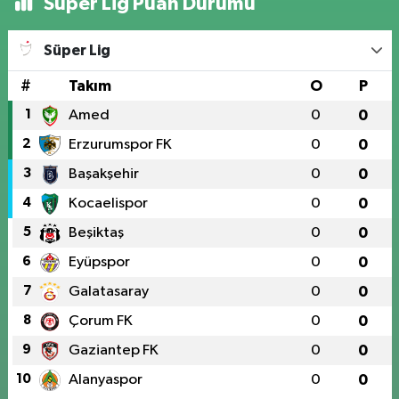
Süper Lig Puan Durumu
Süper Lig
#
Takım
O
P
1
Amed
0
0
2
Erzurumspor FK
0
0
3
Başakşehir
0
0
4
Kocaelispor
0
0
5
Beşiktaş
0
0
6
Eyüpspor
0
0
7
Galatasaray
0
0
8
Çorum FK
0
0
9
Gaziantep FK
0
0
10
Alanyaspor
0
0