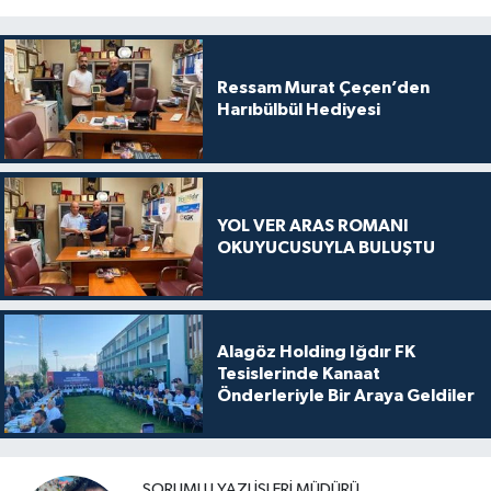
Ressam Murat Çeçen’den
Harıbülbül Hediyesi
YOL VER ARAS ROMANI
OKUYUCUSUYLA BULUŞTU
Alagöz Holding Iğdır FK
Tesislerinde Kanaat
Önderleriyle Bir Araya Geldiler
SORUMLU YAZI İŞLERI MÜDÜRÜ