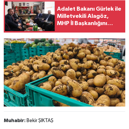
Adalet Bakanı Gürlek ile
Milletvekili Alagöz,
MHP İl Başkanlığını
Ziyaret Etti
Muhabir:
Bekir ŞIKTAŞ