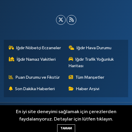
Iğdır Nöbetçi Eczaneler
Iğdır Hava Durumu
İğdir Namaz Vakitleri
Iğdır Trafik Yoğunluk
Haritası
Puan Durumu ve Fikstür
Tüm Manşetler
Son Dakika Haberleri
Haber Arşivi
Künye
İletişim
Çerez Politikası
Gizlilik ilkeleri
En iyi site deneyimi sağlamak için çerezlerden
faydalanıyoruz. Detaylar için lütfen tıklayın.
Haber Yazılımı:
TE Bilişim
TAMAM