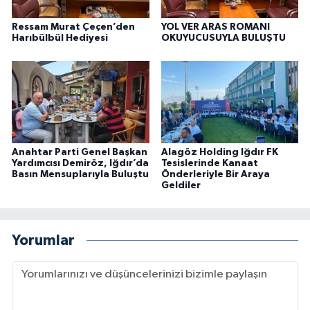
Ressam Murat Çeçen’den
YOL VER ARAS ROMANI
Harıbülbül Hediyesi
OKUYUCUSUYLA BULUŞTU
Anahtar Parti Genel Başkan
Alagöz Holding Iğdır FK
Yardımcısı Demiröz, Iğdır’da
Tesislerinde Kanaat
Basın Mensuplarıyla Buluştu
Önderleriyle Bir Araya
Geldiler
Yorumlar