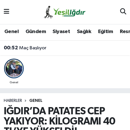
Iğdır Nöbetçi Eczaneler
Genel
Gündem
Siyaset
Sağlık
Eğitim
Resm
Iğdır Hava Durumu
00:52
Maç Başlıyor
İğdir Namaz Vakitleri
Iğdır Trafik Yoğunluk Haritası
Süper Lig Puan Durumu ve Fikstür
Genel
Tüm Manşetler
HABERLER
GENEL
IĞDIR’DA PATATES CEP
Son Dakika Haberleri
YAKIYOR: KİLOGRAMI 40
Haber Arşivi