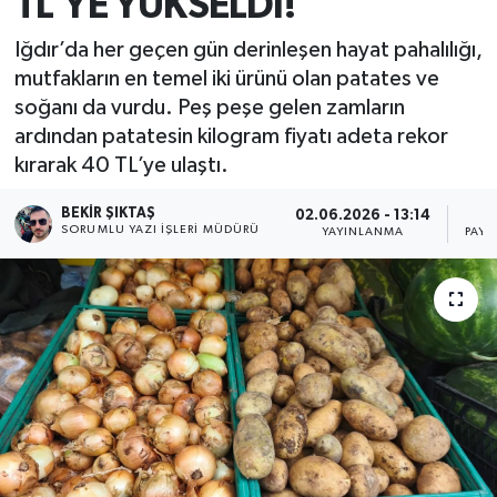
TL’YE YÜKSELDİ!
Iğdır’da her geçen gün derinleşen hayat pahalılığı,
mutfakların en temel iki ürünü olan patates ve
soğanı da vurdu. Peş peşe gelen zamların
ardından patatesin kilogram fiyatı adeta rekor
kırarak 40 TL’ye ulaştı.
BEKIR ŞIKTAŞ
02.06.2026 - 13:14
SORUMLU YAZI İŞLERI MÜDÜRÜ
YAYINLANMA
PAYL