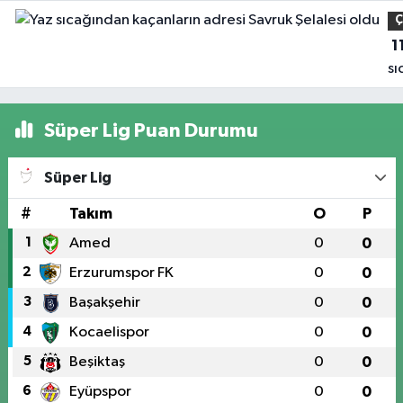
havadan görüntülendi
Ç
1
sı
ka
ad
Süper Lig Puan Durumu
Sa
Şe
Süper Lig
ol
#
Takım
O
P
1
Amed
0
0
2
Erzurumspor FK
0
0
3
Başakşehir
0
0
4
Kocaelispor
0
0
5
Beşiktaş
0
0
6
Eyüpspor
0
0