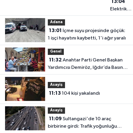
13:04
Elektrik
akımına
Adana
kapılan işç
13:01
İçme suyu projesinde göçük:
hayatın'd
1 işçi hayatını kaybetti, 1'i ağır yaralı
oldu
Genel
11:32
Anahtar Parti Genel Başkan
Yardımcısı Demiröz, Iğdır’da Basın
Mensuplarıyla Buluştu
Asayiş
11:13
104 kişi yakalandı
Asayiş
11:09
Sultangazi'de 10 araç
birbirine girdi: Trafik yoğunluğu