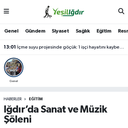
Iğdır Nöbetçi Eczaneler
Genel
Gündem
Siyaset
Sağlık
Eğitim
Resm
Iğdır Hava Durumu
13:01
İçme suyu projesinde göçük: 1 işçi hayatını kaybetti, 1'i ağır yaralı
İğdir Namaz Vakitleri
Iğdır Trafik Yoğunluk Haritası
Süper Lig Puan Durumu ve Fikstür
Genel
Tüm Manşetler
HABERLER
EĞITIM
Iğdır’da Sanat ve Müzik
Son Dakika Haberleri
Şöleni
Haber Arşivi