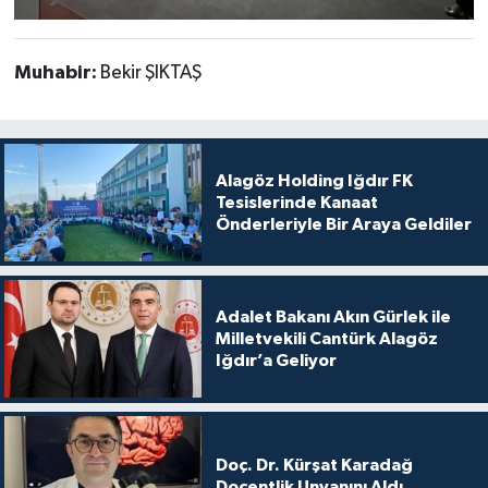
Muhabir:
Bekir ŞIKTAŞ
Alagöz Holding Iğdır FK
Tesislerinde Kanaat
Önderleriyle Bir Araya Geldiler
Adalet Bakanı Akın Gürlek ile
Milletvekili Cantürk Alagöz
Iğdır’a Geliyor
Doç. Dr. Kürşat Karadağ
Doçentlik Unvanını Aldı