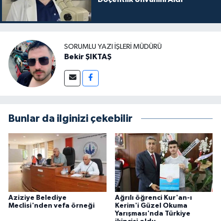
SORUMLU YAZI İŞLERI MÜDÜRÜ
Bekir ŞIKTAŞ
Bunlar da ilginizi çekebilir
Aziziye Belediye
Ağrılı öğrenci Kur'an-ı
Meclisi'nden vefa örneği
Kerim'i Güzel Okuma
Yarışması'nda Türkiye