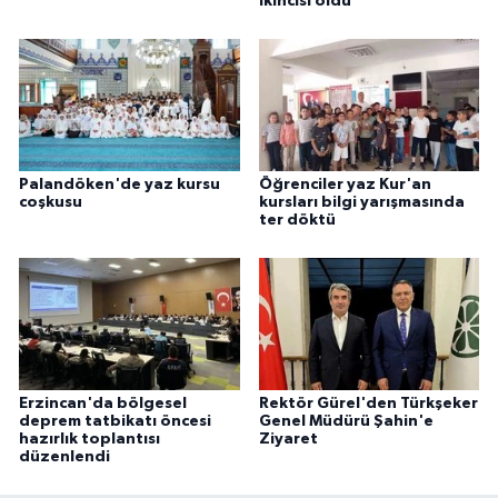
ikincisi oldu
Palandöken'de yaz kursu
Öğrenciler yaz Kur'an
coşkusu
kursları bilgi yarışmasında
ter döktü
Erzincan'da bölgesel
Rektör Gürel'den Türkşeker
deprem tatbikatı öncesi
Genel Müdürü Şahin'e
hazırlık toplantısı
Ziyaret
düzenlendi