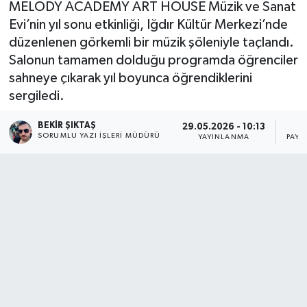
MELODY ACADEMY ART HOUSE Müzik ve Sanat
Evi’nin yıl sonu etkinliği, Iğdır Kültür Merkezi’nde
düzenlenen görkemli bir müzik şöleniyle taçlandı.
Salonun tamamen dolduğu programda öğrenciler
sahneye çıkarak yıl boyunca öğrendiklerini
sergiledi.
BEKIR ŞIKTAŞ
29.05.2026 - 10:13
3
SORUMLU YAZI İŞLERI MÜDÜRÜ
YAYINLANMA
PAYL