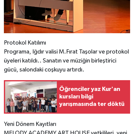
Protokol Katılımı
Programa, Iğdır valisi M.Fırat Taşolar ve protokol
üyeleri katıldı.. Sanatın ve müziğin birleştirici
gücü, salondaki coşkuyu artırdı.
Öğrenciler yaz Kur'an
kursları bilgi
yarışmasında ter döktü
Yeni Dönem Kayıtları
MELODY ACADEMY ART HOUSE yetkilileri, yeni