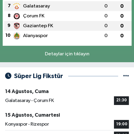
7
Galatasaray
0
0
8
Çorum FK
0
0
9
Gaziantep FK
0
0
10
Alanyaspor
0
0
Detaylar için tıklayın
Süper Lig Fikstür
14 Ağustos, Cuma
Galatasaray - Çorum FK
21:30
15 Ağustos, Cumartesi
Konyaspor - Rizespor
19:00