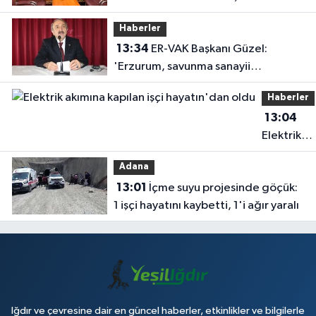
Haberler
13:34
ER-VAK Başkanı Güzel:
'Erzurum, savunma sanayii
ekosistemine daha güçlü şekilde
Haberler
dâhil edilmeli'
13:04
Elektrik
akımına
Adana
kapılan işç
13:01
İçme suyu projesinde göçük:
hayatın'd
1 işçi hayatını kaybetti, 1'i ağır yaralı
oldu
Iğdır ve çevresine dair en güncel haberler, etkinlikler ve bilgilerle