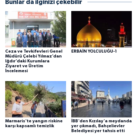
Bunlar da ilginizi çekebilir
Ceza ve Tevkifevleri Genel
ERBAİN YOLCULUĞU-1
Müdürü Çelebi Yılmaz’dan
Iğdır’daki Kurumlara
Ziyaret ve Üretim
İncelemesi
Marmaris'te yangın riskine
İBB'den Kızılay'a meydanda
karşı kapsamlı temizlik
yer çıkmadı, Bahçelievler
Belediyesi yer tahsis etti