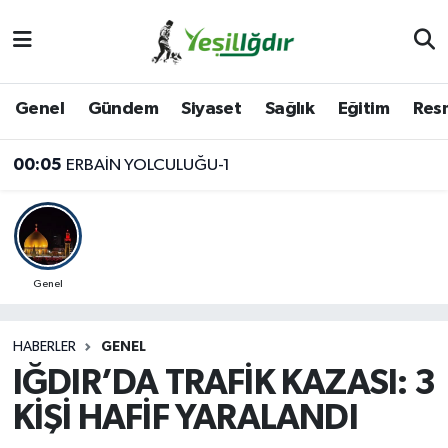
Iğdır Nöbetçi Eczaneler
Genel
Gündem
Siyaset
Sağlık
Eğitim
Resm
Iğdır Hava Durumu
00:05
ERBAİN YOLCULUĞU-1
İğdir Namaz Vakitleri
Iğdır Trafik Yoğunluk Haritası
Süper Lig Puan Durumu ve Fikstür
Genel
Tüm Manşetler
HABERLER
GENEL
IĞDIR’DA TRAFİK KAZASI: 3
Son Dakika Haberleri
KİŞİ HAFİF YARALANDI
Haber Arşivi