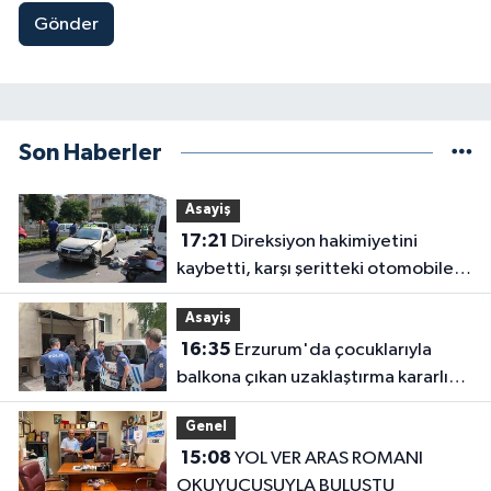
Gönder
Son Haberler
Asayiş
17:21
Direksiyon hakimiyetini
kaybetti, karşı şeritteki otomobile
çarptı
Asayiş
16:35
Erzurum'da çocuklarıyla
balkona çıkan uzaklaştırma kararlı
koca ikna edildi
Genel
15:08
YOL VER ARAS ROMANI
OKUYUCUSUYLA BULUŞTU