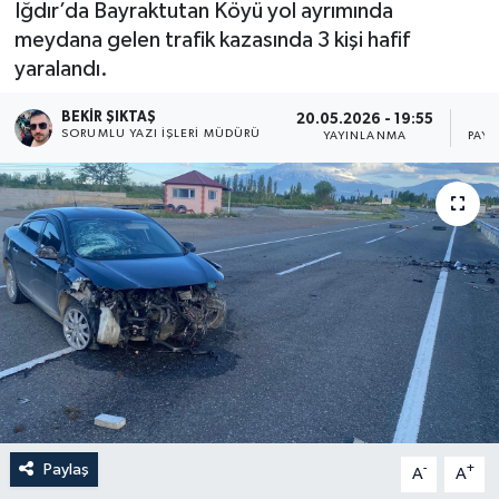
Iğdır’da Bayraktutan Köyü yol ayrımında
meydana gelen trafik kazasında 3 kişi hafif
yaralandı.
BEKIR ŞIKTAŞ
20.05.2026 - 19:55
SORUMLU YAZI İŞLERI MÜDÜRÜ
YAYINLANMA
PAYL
Paylaş
-
+
A
A