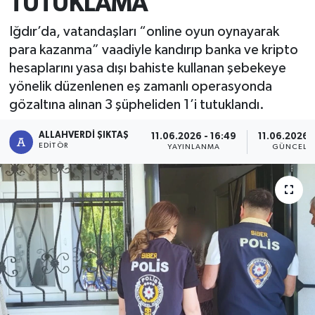
TUTUKLAMA
Iğdır’da, vatandaşları “online oyun oynayarak
para kazanma” vaadiyle kandırıp banka ve kripto
hesaplarını yasa dışı bahiste kullanan şebekeye
yönelik düzenlenen eş zamanlı operasyonda
gözaltına alınan 3 şüpheliden 1’i tutuklandı.
ALLAHVERDI ŞIKTAŞ
11.06.2026 - 16:49
11.06.2026 -
EDITÖR
YAYINLANMA
GÜNCELL