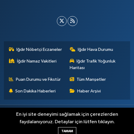
Iğdır Nöbetçi Eczaneler
Iğdır Hava Durumu
İğdir Namaz Vakitleri
Iğdır Trafik Yoğunluk
Haritası
Puan Durumu ve Fikstür
Tüm Manşetler
Son Dakika Haberleri
Haber Arşivi
Künye
İletişim
Çerez Politikası
Gizlilik ilkeleri
En iyi site deneyimi sağlamak için çerezlerden
faydalanıyoruz. Detaylar için lütfen tıklayın.
Haber Yazılımı:
TE Bilişim
TAMAM