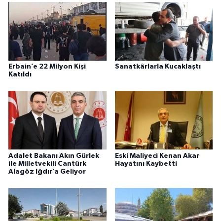
Erbain’e 22 Milyon Kişi
Sanatkârlarla Kucaklaştı
Katıldı
Adalet Bakanı Akın Gürlek
Eski Maliyeci Kenan Akar
ile Milletvekili Cantürk
Hayatını Kaybetti
Alagöz Iğdır’a Geliyor