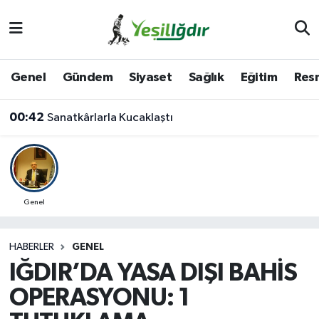
Iğdır Nöbetçi Eczaneler
Genel
Gündem
Siyaset
Sağlık
Eğitim
Resm
Iğdır Hava Durumu
00:42
Sanatkârlarla Kucaklaştı
İğdir Namaz Vakitleri
Iğdır Trafik Yoğunluk Haritası
Süper Lig Puan Durumu ve Fikstür
Genel
Tüm Manşetler
HABERLER
GENEL
IĞDIR’DA YASA DIŞI BAHİS
Son Dakika Haberleri
OPERASYONU: 1
Haber Arşivi