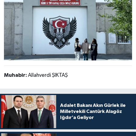
Muhabir:
Allahverdi ŞIKTAŞ
Adalet Bakanı Akın Gürlek ile
Milletvekili Cantürk Alagöz
Iğdır’a Geliyor