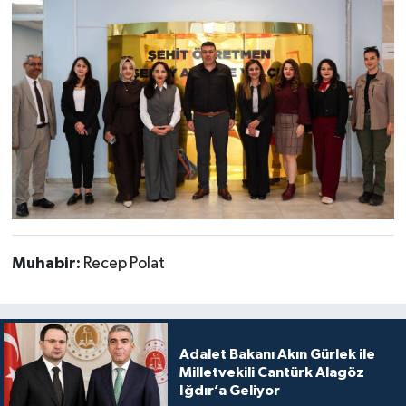
Muhabir:
Recep Polat
Adalet Bakanı Akın Gürlek ile
Milletvekili Cantürk Alagöz
Iğdır’a Geliyor