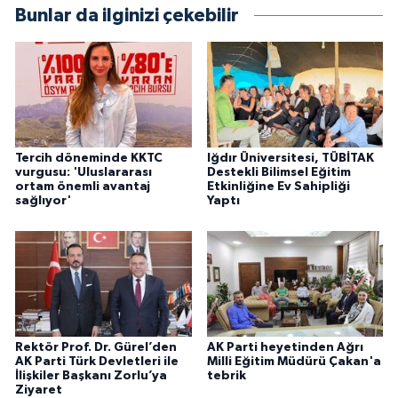
Bunlar da ilginizi çekebilir
Tercih döneminde KKTC
Iğdır Üniversitesi, TÜBİTAK
vurgusu: 'Uluslararası
Destekli Bilimsel Eğitim
ortam önemli avantaj
Etkinliğine Ev Sahipliği
sağlıyor'
Yaptı
Rektör Prof. Dr. Gürel’den
AK Parti heyetinden Ağrı
AK Parti Türk Devletleri ile
Milli Eğitim Müdürü Çakan'a
İlişkiler Başkanı Zorlu’ya
tebrik
Ziyaret