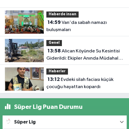
Haberde insan
14:59
Van'da sabah namazı
buluşmaları
Genel
13:58
Alican Köyünde Su Kesintisi
Giderildi: Ekipler Anında Müdahale
Etti
Haberler
13:12
Evdeki silah faciası küçük
çocuğu hayattan kopardı
Süper Lig Puan Durumu
Süper Lig