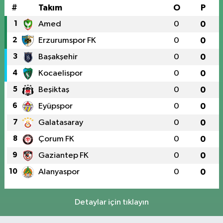
#
Takım
O
P
1
Amed
0
0
2
Erzurumspor FK
0
0
3
Başakşehir
0
0
4
Kocaelispor
0
0
5
Beşiktaş
0
0
6
Eyüpspor
0
0
7
Galatasaray
0
0
8
Çorum FK
0
0
9
Gaziantep FK
0
0
10
Alanyaspor
0
0
Detaylar için tıklayın