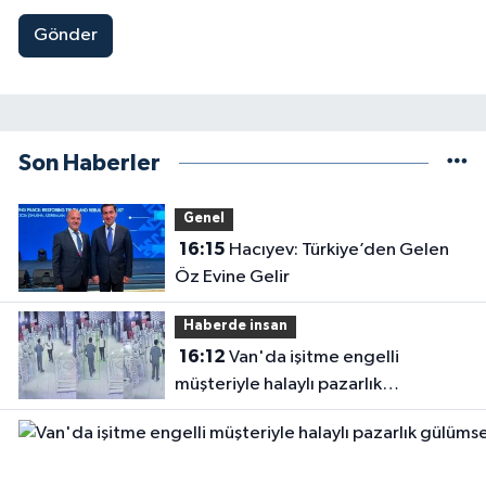
Gönder
Son Haberler
Genel
16:15
Hacıyev: Türkiye’den Gelen
Öz Evine Gelir
Haberde insan
16:12
Van'da işitme engelli
müşteriyle halaylı pazarlık
gülümsetti