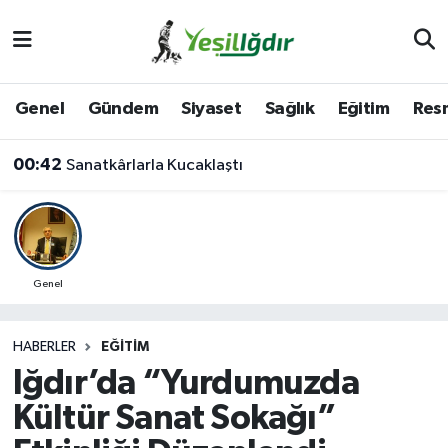
Iğdır Nöbetçi Eczaneler
Genel
Gündem
Siyaset
Sağlık
Eğitim
Resm
Iğdır Hava Durumu
00:42
Sanatkârlarla Kucaklaştı
İğdir Namaz Vakitleri
Iğdır Trafik Yoğunluk Haritası
Süper Lig Puan Durumu ve Fikstür
Genel
Tüm Manşetler
HABERLER
EĞITIM
Iğdır’da “Yurdumuzda
Son Dakika Haberleri
Kültür Sanat Sokağı”
Haber Arşivi