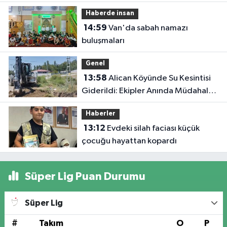
Haberde insan
14:59
Van'da sabah namazı
buluşmaları
Genel
13:58
Alican Köyünde Su Kesintisi
Giderildi: Ekipler Anında Müdahale
Etti
Haberler
13:12
Evdeki silah faciası küçük
çocuğu hayattan kopardı
Süper Lig Puan Durumu
Süper Lig
#
Takım
O
P