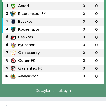
1
Amed
0
0
2
Erzurumspor FK
0
0
3
Başakşehir
0
0
4
Kocaelispor
0
0
5
Beşiktaş
0
0
6
Eyüpspor
0
0
7
Galatasaray
0
0
8
Çorum FK
0
0
9
Gaziantep FK
0
0
10
Alanyaspor
0
0
Detaylar için tıklayın