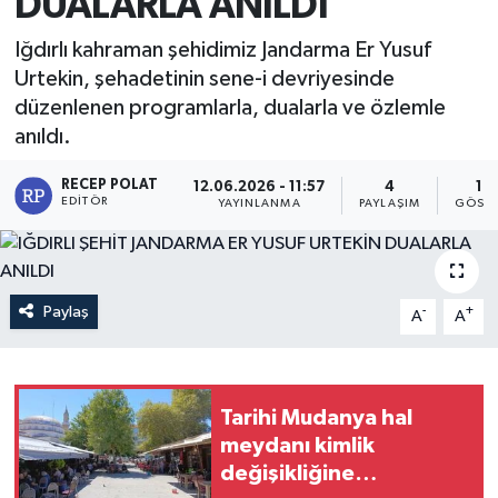
DUALARLA ANILDI
Iğdırlı kahraman şehidimiz Jandarma Er Yusuf
Urtekin, şehadetinin sene-i devriyesinde
düzenlenen programlarla, dualarla ve özlemle
anıldı.
RECEP POLAT
12.06.2026 - 11:57
4
10
EDITÖR
YAYINLANMA
PAYLAŞIM
GÖSTE
Paylaş
-
+
A
A
Tarihi Mudanya hal
meydanı kimlik
değişikliğine