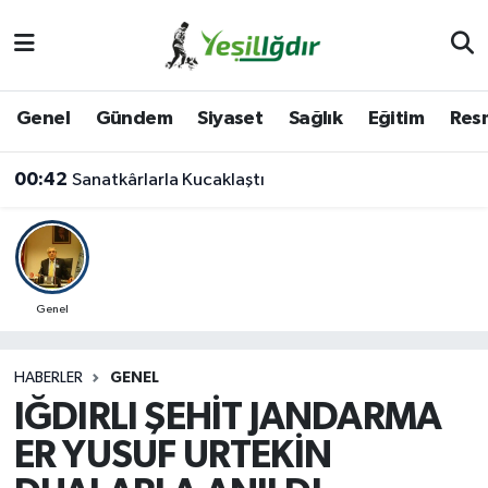
Iğdır Nöbetçi Eczaneler
Genel
Gündem
Siyaset
Sağlık
Eğitim
Resm
Iğdır Hava Durumu
00:42
Sanatkârlarla Kucaklaştı
İğdir Namaz Vakitleri
Iğdır Trafik Yoğunluk Haritası
Süper Lig Puan Durumu ve Fikstür
Genel
Tüm Manşetler
HABERLER
GENEL
IĞDIRLI ŞEHİT JANDARMA
Son Dakika Haberleri
ER YUSUF URTEKİN
Haber Arşivi