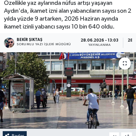
Özellikle yaz aylarında nüfus artışı yaşayan
Aydın'da, ikamet izni alan yabancıların sayısı son 2
yılda yüzde 9 artarken, 2026 Haziran ayında
ikamet izinli yabancı sayısı 10 bin 640 oldu.
BEKIR ŞIKTAŞ
28.06.2026 - 13:03
28.0
SORUMLU YAZI İŞLERI MÜDÜRÜ
YAYINLANMA
Paylaş
-
+