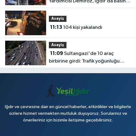
Yardımcısı Demiröz, Iğdır’da Basın
Mensuplarıyla Buluştu
Asayiş
11:13
104 kişi yakalandı
Asayiş
11:09
Sultangazi'de 10 araç
birbirine girdi: Trafik yoğunluğu
havadan görüntülendi
Iğdır ve çevresine dair en güncel haberler, etkinlikler ve bilgilerle
sizlere hizmet vermekten mutluluk duyuyoruz. Sorularınız ve
önerileriniz için bizimle iletişime geçebilirsiniz.