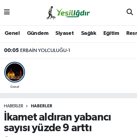
Iğdır Nöbetçi Eczaneler
Genel
Gündem
Siyaset
Sağlık
Eğitim
Resm
Iğdır Hava Durumu
00:05
ERBAİN YOLCULUĞU-1
İğdir Namaz Vakitleri
Iğdır Trafik Yoğunluk Haritası
Süper Lig Puan Durumu ve Fikstür
Genel
Tüm Manşetler
HABERLER
HABERLER
İkamet aldıran yabancı
Son Dakika Haberleri
sayısı yüzde 9 arttı
Haber Arşivi