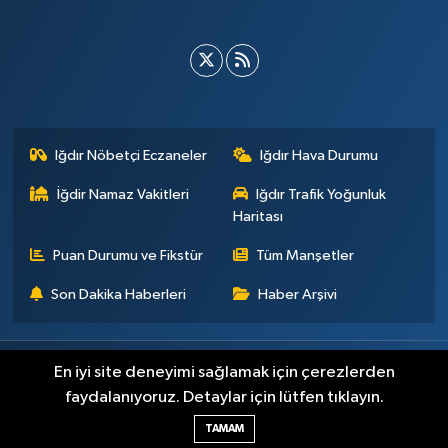
Iğdır Nöbetçi Eczaneler
Iğdır Hava Durumu
İğdir Namaz Vakitleri
Iğdır Trafik Yoğunluk
Haritası
Puan Durumu ve Fikstür
Tüm Manşetler
Son Dakika Haberleri
Haber Arşivi
Künye
İletişim
Çerez Politikası
Gizlilik ilkeleri
En iyi site deneyimi sağlamak için çerezlerden
faydalanıyoruz. Detaylar için lütfen tıklayın.
Haber Yazılımı:
TE Bilişim
TAMAM