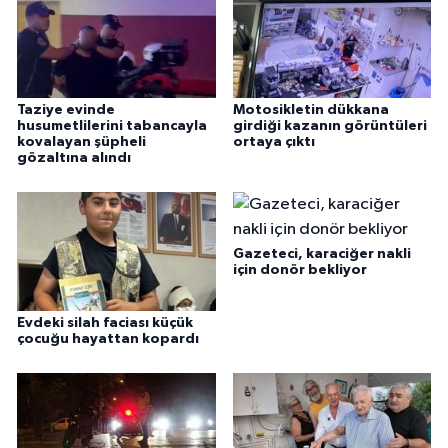
Taziye evinde
Motosikletin dükkana
husumetlilerini tabancayla
girdiği kazanın görüntüleri
kovalayan şüpheli
ortaya çıktı
gözaltına alındı
Gazeteci, karaciğer nakli
için donör bekliyor
Evdeki silah faciası küçük
çocuğu hayattan kopardı