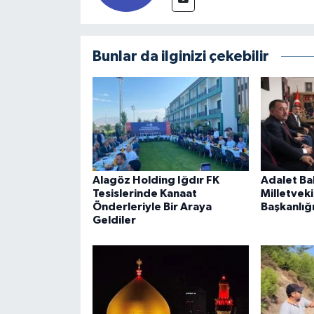
Bunlar da ilginizi çekebilir
Alagöz Holding Iğdır FK
Adalet Bak
Tesislerinde Kanaat
Milletveki
Önderleriyle Bir Araya
Başkanlığı
Geldiler