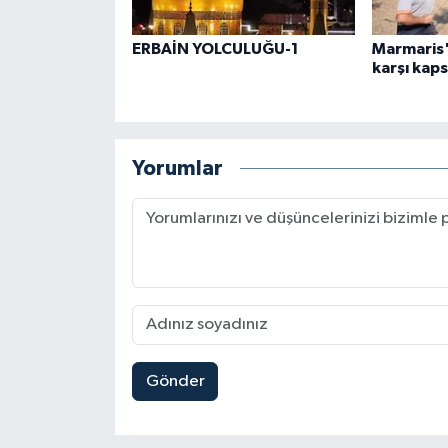
ERBAİN YOLCULUĞU-1
Marmaris'
karşı kaps
Yorumlar
Gönder