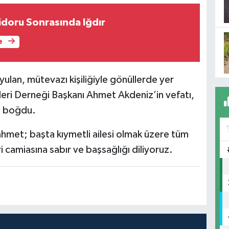
doru Sonrasında Iğdır
e
ulan, mütevazı kişiliğiyle gönüllerde yer
eleri Derneği Başkanı Ahmet Akdeniz’in vefatı,
sa boğdu.
met; başta kıymetli ailesi olmak üzere tüm
ri camiasına sabır ve başsağlığı diliyoruz.