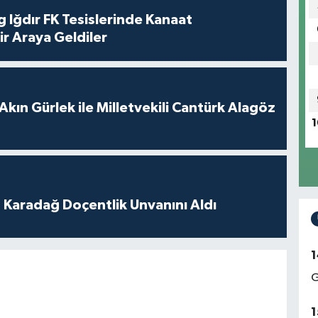
 Iğdır FK Tesislerinde Kanaat
ir Araya Geldiler
Akın Gürlek ile Milletvekili Cantürk Alagöz
1
t Karadağ Doçentlik Unvanını Aldı
1
G
1