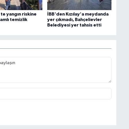
te yangın riskine
İBB'den Kızılay'a meydanda
amlı temizlik
yer çıkmadı, Bahçelievler
Belediyesi yer tahsis etti