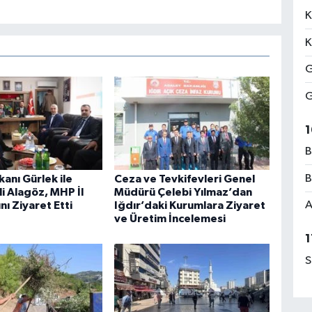
K
K
G
G
1
B
B
anı Gürlek ile
Ceza ve Tevkifevleri Genel
li Alagöz, MHP İl
Müdürü Çelebi Yılmaz’dan
A
nı Ziyaret Etti
Iğdır’daki Kurumlara Ziyaret
ve Üretim İncelemesi
1
S