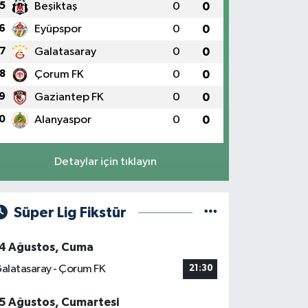
5
Beşiktaş
0
0
6
Eyüpspor
0
0
7
Galatasaray
0
0
8
Çorum FK
0
0
9
Gaziantep FK
0
0
0
Alanyaspor
0
0
Detaylar için tıklayın
Süper Lig Fikstür
4 Ağustos, Cuma
alatasaray - Çorum FK
21:30
5 Ağustos, Cumartesi