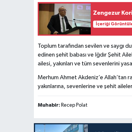
Zengezur Kori
İçeriği Görüntül
Toplum tarafından sevilen ve saygı duy
edinen şehit babası ve Iğdır Şehit Ail
ailesi, yakınları ve tüm sevenlerini ya
Merhum Ahmet Akdeniz’e Allah’tan rah
yakınlarına, sevenlerine ve şehit ailele
Muhabir:
Recep Polat