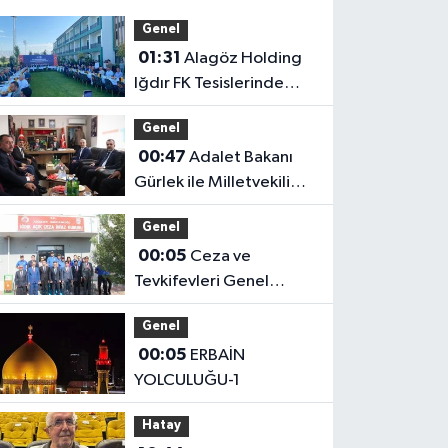
Genel
01:31
Alagöz Holding
Iğdır FK Tesislerinde
Kanaat Önderleriyle Bir
Genel
Araya Geldiler
00:47
Adalet Bakanı
Gürlek ile Milletvekili
Alagöz, MHP İl
Genel
Başkanlığını Ziyaret Etti
00:05
Ceza ve
Tevkifevleri Genel
Müdürü Çelebi
Genel
Yılmaz’dan Iğdır’daki
00:05
ERBAİN
Kurumlara Ziyaret ve
YOLCULUĞU-1
Üretim İncelemesi
Hatay