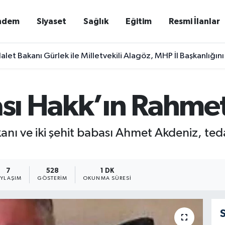
ndem
Siyaset
Sağlık
Eğitim
Resmi İlanlar
alet Bakanı Gürlek ile Milletvekili Alagöz, MHP İl Başkanlığını
bası Hakk’ın Rahme
şkanı ve iki şehit babası Ahmet Akdeniz, t
7
528
1 DK
AYLAŞIM
GÖSTERIM
OKUNMA SÜRESI