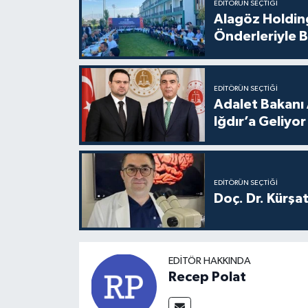
EDITÖRÜN SEÇTIĞI
Alagöz Holding
Önderleriyle B
EDITÖRÜN SEÇTIĞI
Adalet Bakanı 
Iğdır’a Geliyor
EDITÖRÜN SEÇTIĞI
Doç. Dr. Kürşa
EDITÖR HAKKINDA
Recep Polat