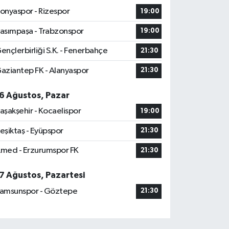
onyaspor - Rizespor
19:00
asımpaşa - Trabzonspor
19:00
ençlerbirliği S.K. - Fenerbahçe
21:30
aziantep FK - Alanyaspor
21:30
6 Ağustos, Pazar
aşakşehir - Kocaelispor
19:00
eşiktaş - Eyüpspor
21:30
med - Erzurumspor FK
21:30
7 Ağustos, Pazartesi
amsunspor - Göztepe
21:30