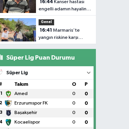
16:44
Kanser hastası
engelli adamın hayalini
bile kuramadığı evine
Genel
kavuşunca döktüğü
16:41
Marmaris'te
gözyaşı duygulandırdı
yangın riskine karşı
kapsamlı temizlik
Süper Lig Puan Durumu
Süper Lig
#
Takım
O
P
1
Amed
0
0
2
Erzurumspor FK
0
0
3
Başakşehir
0
0
4
Kocaelispor
0
0