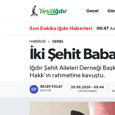
Genel
Gü
Iğdır Nöbetçi Eczaneler
Son Dakika Iğdır Haberleri
00:47
Ad
Iğdır Hava Durumu
HABERLER
GENEL
İğdir Namaz Vakitleri
İki Şehit Ba
Iğdır Trafik Yoğunluk Haritası
Iğdır Şehit Aileleri Derneği Ba
Süper Lig Puan Durumu ve Fikstür
Hakk’ın rahmetine kavuştu.
Tüm Manşetler
RECEP POLAT
29.06.2026 - 09:44
EDITÖR
YAYINLANMA
P
Son Dakika Haberleri
Haber Arşivi