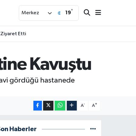
°
19
Merkez
 Ziyaret Etti
tine Kavuştu
edavi gördüğü hastanede
-
+
A
A
Son Haberler