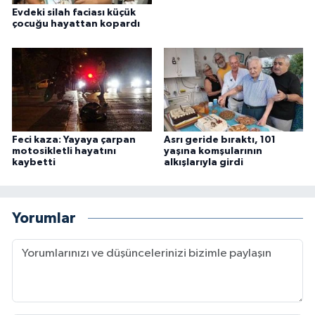
Evdeki silah faciası küçük
çocuğu hayattan kopardı
Feci kaza: Yayaya çarpan
Asrı geride bıraktı, 101
motosikletli hayatını
yaşına komşularının
kaybetti
alkışlarıyla girdi
Yorumlar