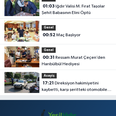
01:03
Iğdır Valisi M. Fırat Taşolar
Şehit Babasının Elini Öptü
Genel
00:52
Maç Başlıyor
Genel
00:31
Ressam Murat Çeçen’den
Harıbülbül Hediyesi
Asayiş
17:21
Direksiyon hakimiyetini
kaybetti, karşı şeritteki otomobile
çarptı