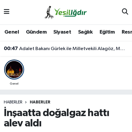
Iğdır Nöbetçi Eczaneler
Genel
Gündem
Siyaset
Sağlık
Eğitim
Resm
Iğdır Hava Durumu
00:47
Adalet Bakanı Gürlek ile Milletvekili Alagöz, MHP İl Başkanlığını Ziyaret Etti
İğdir Namaz Vakitleri
Iğdır Trafik Yoğunluk Haritası
Süper Lig Puan Durumu ve Fikstür
Genel
Tüm Manşetler
HABERLER
HABERLER
İnşaatta doğalgaz hattı
Son Dakika Haberleri
alev aldı
Haber Arşivi