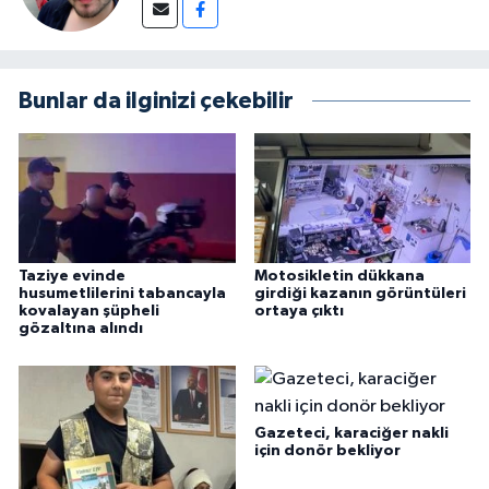
Bunlar da ilginizi çekebilir
Taziye evinde
Motosikletin dükkana
husumetlilerini tabancayla
girdiği kazanın görüntüleri
kovalayan şüpheli
ortaya çıktı
gözaltına alındı
Gazeteci, karaciğer nakli
için donör bekliyor