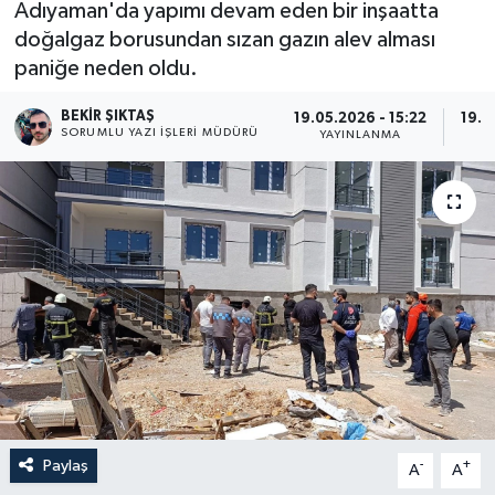
Adıyaman'da yapımı devam eden bir inşaatta
doğalgaz borusundan sızan gazın alev alması
paniğe neden oldu.
BEKIR ŞIKTAŞ
19.05.2026 - 15:22
19.0
SORUMLU YAZI İŞLERI MÜDÜRÜ
YAYINLANMA
G
Paylaş
-
+
A
A