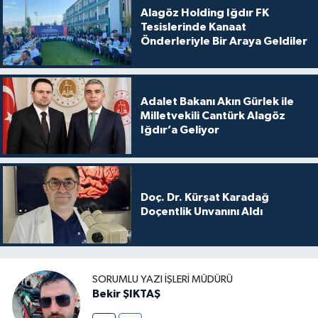
Alagöz Holding Iğdır FK
Tesislerinde Kanaat
Önderleriyle Bir Araya Geldiler
Adalet Bakanı Akın Gürlek ile
Milletvekili Cantürk Alagöz
Iğdır’a Geliyor
Doç. Dr. Kürşat Karadağ
Doçentlik Unvanını Aldı
SORUMLU YAZI İŞLERI MÜDÜRÜ
Bekir ŞIKTAŞ